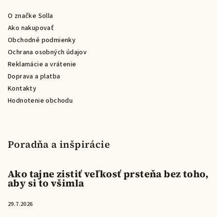
ä
O značke Solla
t
Ako nakupovať
i
Obchodné podmienky
e
Ochrana osobných údajov
Reklamácie a vrátenie
Doprava a platba
Kontakty
Hodnotenie obchodu
Poradňa a inšpirácie
Ako tajne zistiť veľkosť prsteňa bez toho,
aby si to všimla
29.7.2026