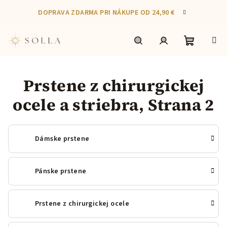
Prejsť
DOPRAVA ZDARMA PRI NÁKUPE OD 24,90 €
na
obsah
Nákupn
Hľadať
Prihlásenie
Prstene z chirurgickej
košík
ocele a striebra
, Strana 2
Dámske prstene
Pánske prstene
Prstene z chirurgickej ocele