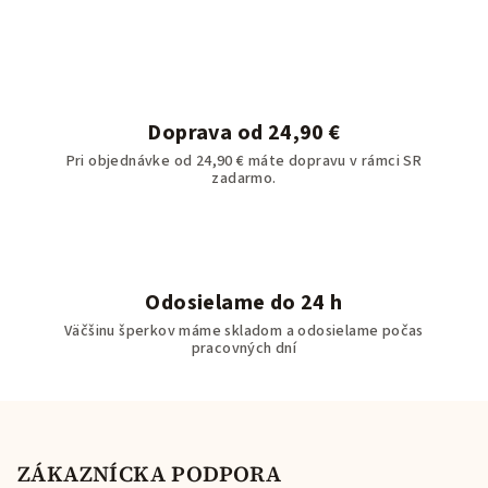
Doprava od 24,90 €
Pri objednávke od 24,90 € máte dopravu v rámci SR
zadarmo.
Odosielame do 24 h
Väčšinu šperkov máme skladom a odosielame počas
pracovných dní
Z
á
p
ZÁKAZNÍCKA PODPORA