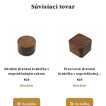
Súvisiaci tovar
Okrúhla drevená krabička s
Štvorcová drevená
nepriehľadným vekom
krabička s nepriehľadným
vekom
€10
€10
Skladom
Skladom
Do košíka
Do košíka