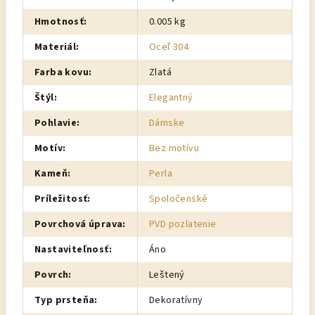
Hmotnosť
:
0.005 kg
Materiál
:
Oceľ 304
Farba kovu
:
Zlatá
Štýl
:
Elegantný
Pohlavie
:
Dámske
Motív
:
Bez motívu
Kameň
:
Perla
Príležitosť
:
Spoločenské
Povrchová úprava
:
PVD pozlatenie
Nastaviteľnosť
:
Áno
Povrch
:
Leštený
Typ prsteňa
:
Dekoratívny