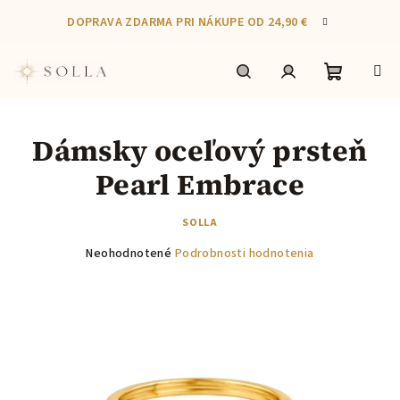
Prejsť
DOPRAVA ZDARMA PRI NÁKUPE OD 24,90 €
na
obsah
Nákupn
Hľadať
Prihlásenie
Dámsky oceľový prsteň
košík
Pearl Embrace
SOLLA
Priemerné
Neohodnotené
Podrobnosti hodnotenia
hodnotenie
produktu
je
0,0
z
5
hviezdičiek.