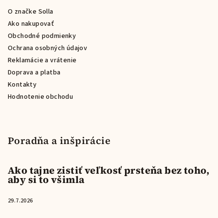
ä
O značke Solla
t
Ako nakupovať
i
Obchodné podmienky
e
Ochrana osobných údajov
Reklamácie a vrátenie
Doprava a platba
Kontakty
Hodnotenie obchodu
Poradňa a inšpirácie
Ako tajne zistiť veľkosť prsteňa bez toho,
aby si to všimla
29.7.2026