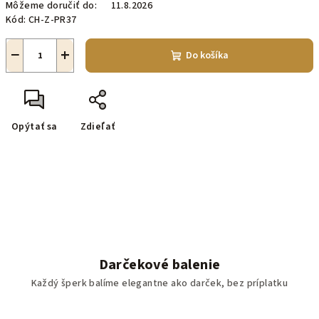
Môžeme doručiť do:
11.8.2026
Kód:
CH-Z-PR37
−
+
Do košíka
Opýtať sa
Zdieľať
Darčekové balenie
Každý šperk balíme elegantne ako darček, bez príplatku