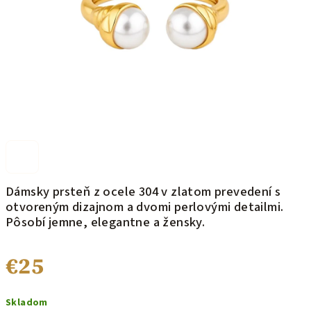
Dámsky prsteň z ocele 304 v zlatom prevedení s
otvoreným dizajnom a dvomi perlovými detailmi.
Pôsobí jemne, elegantne a žensky.
€25
Jednotková
Skladom
cena: