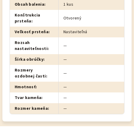
Obsah balenia
:
1 kus
Konštrukcia
Otvorený
prsteňa
:
Veľkosť prsteňa
:
Nastaviteľná
Rozsah
—
nastaviteľnosti
:
Šírka obrúčky
:
—
Rozmery
—
ozdobnej časti
:
Hmotnosť
:
—
Tvar kameňa
:
—
Rozmer kameňa
:
—