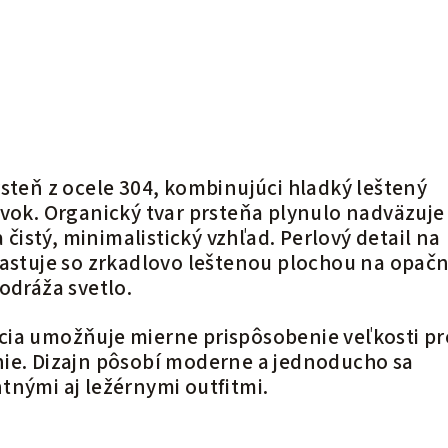
rsteň z ocele 304, kombinujúci hladký leštený
rvok. Organický tvar prsteňa plynulo nadväzuje
a čistý, minimalistický vzhľad. Perlový detail na
rastuje so zrkadlovo leštenou plochou na opa
odráža svetlo.
ia umožňuje mierne prispôsobenie veľkosti pr
ie. Dizajn pôsobí moderne a jednoducho sa
tnými aj ležérnymi outfitmi.