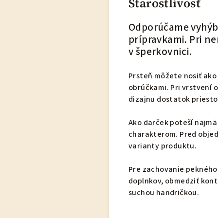
Starostlivosť
Odporúčame vyhýba
prípravkami. Pri n
v šperkovnici.
Prsteň môžete nosiť ako 
obrúčkami. Pri vrstvení
dizajnu dostatok priesto
Ako darček poteší najmä
charakterom. Pred objed
varianty produktu.
Pre zachovanie pekného
doplnkov, obmedziť kont
suchou handričkou.