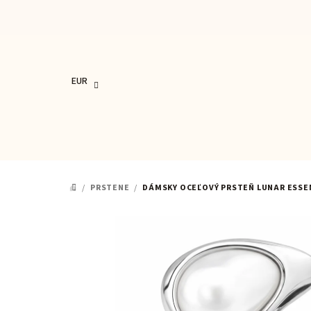
Prejsť
na
obsah
EUR
/
PRSTENE
/
DÁMSKY OCEĽOVÝ PRSTEŇ LUNAR ESSE
DOMOV