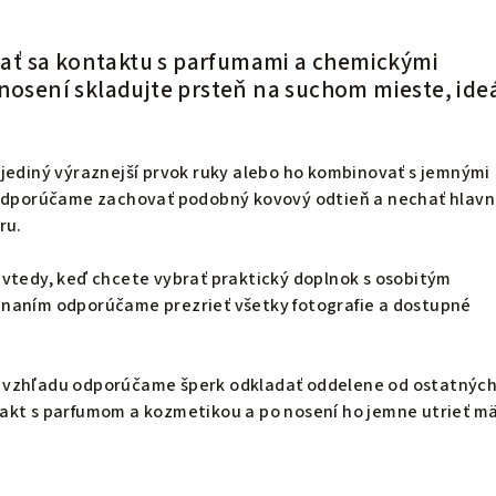
ť sa kontaktu s parfumami a chemickými
enosení skladujte prsteň na suchom mieste, ide
jediný výraznejší prvok ruky alebo ho kombinovať s jemnými
 odporúčame zachovať podobný kovový odtieň a nechať hlav
ru.
 vtedy, keď chcete vybrať praktický doplnok s osobitým
naním odporúčame prezrieť všetky fotografie a dostupné
 vzhľadu odporúčame šperk odkladať oddelene od ostatnýc
akt s parfumom a kozmetikou a po nosení ho jemne utrieť m