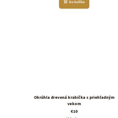
Do košíka
Okrúhla drevená krabička s priehľadným
vekom
€10