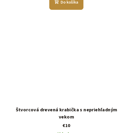
Do košíka
Štvorcová drevená krabička s nepriehľadným
vekom
€10