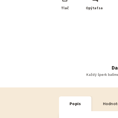
Tlač
Opýtať sa
Da
Každý šperk balím
Popis
Hodnot