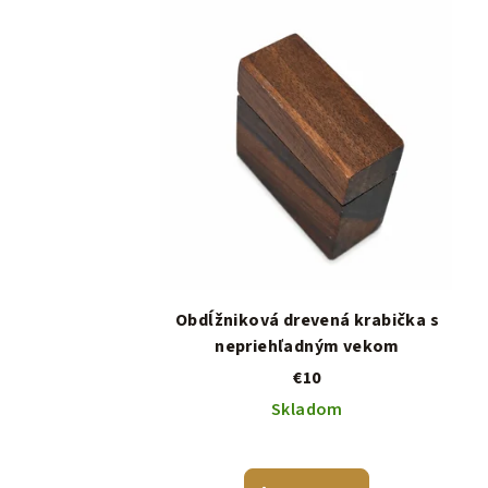
Obdĺžniková drevená krabička s
nepriehľadným vekom
€10
Skladom