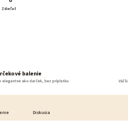
Zdieľať
rčekové balenie
e elegantne ako darček, bez príplatku
Väčš
enie
Diskusia