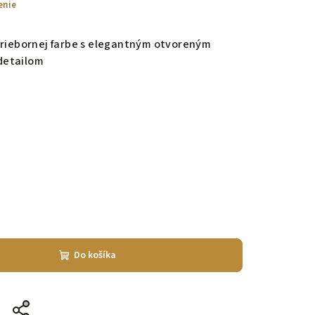
enie
triebornej farbe s elegantným otvoreným
detailom
Do košíka