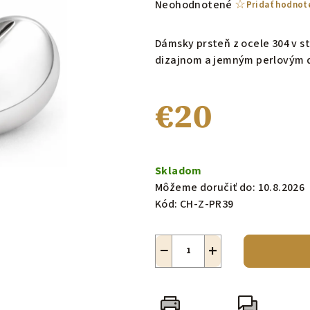
Priemerné
Neohodnotené
Pridať hodnot
hodnotenie
produktu
Dámsky prsteň z ocele 304 v s
je
dizajnom a jemným perlovým 
0,0
z
€20
5
hviezdičiek.
Jednotková
cena:
Skladom
Môžeme doručiť do:
10.8.2026
Kód:
CH-Z-PR39
−
+