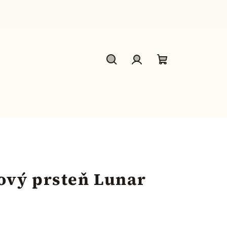
Hľadať
Prihlásenie
Nákupný
košík
ový prsteň Lunar