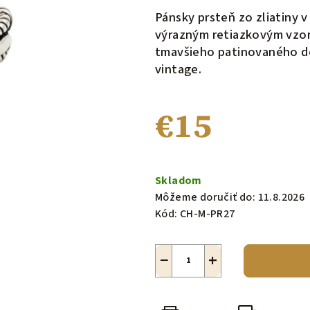
produktu
Pánsky prsteň zo zliatiny 
je
výrazným retiazkovým vzo
0,0
tmavšieho patinovaného de
z
vintage.
5
hviezdičiek.
€15
Jednotková
cena:
Skladom
Môžeme doručiť do:
11.8.2026
Kód:
CH-M-PR27
−
+