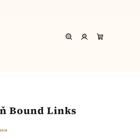
Hľadať
Prihlásenie
Nákupný
košík
eň Bound Links
enie