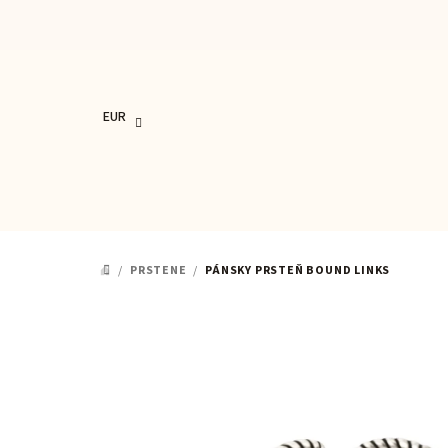
Prejsť
na
obsah
EUR
/
PRSTENE
/
PÁNSKY PRSTEŇ BOUND LINKS
DOMOV