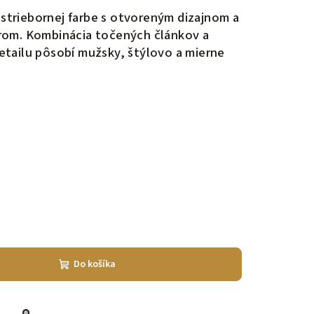
v striebornej farbe s otvoreným dizajnom a
rom. Kombinácia točených článkov a
tailu pôsobí mužsky, štýlovo a mierne
Do košíka