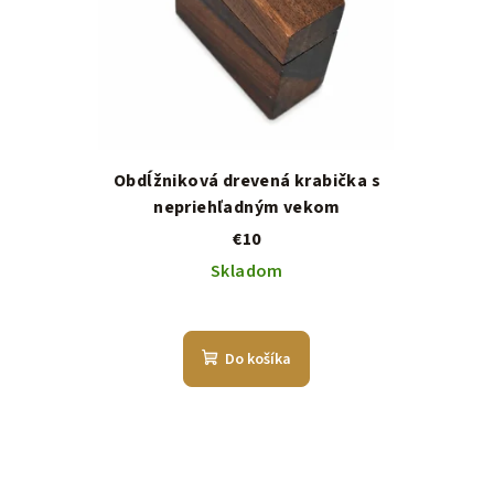
Obdĺžniková drevená krabička s
nepriehľadným vekom
€10
Skladom
Do košíka