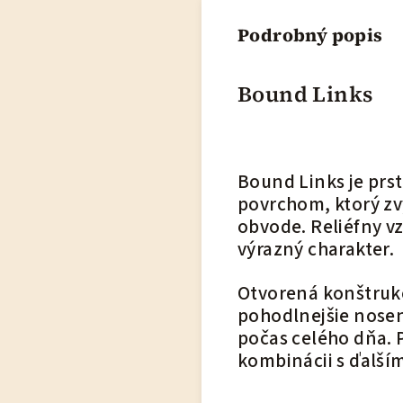
Podrobný popis
Bound Links
Bound Links je prs
povrchom, ktorý zv
obvode. Reliéfny vz
výrazný charakter.
Otvorená konštrukc
pohodlnejšie nose
počas celého dňa. 
kombinácii s ďalší