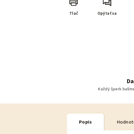
Tlač
Opýtať sa
Da
Každý šperk balím
Popis
Hodnot