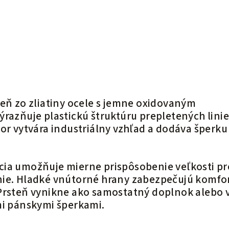
teň zo zliatiny ocele s jemne oxidovaným
ýrazňuje plastickú štruktúru prepletených lini
or vytvára industriálny vzhľad a dodáva šperku
ia umožňuje mierne prispôsobenie veľkosti pr
nie. Hladké vnútorné hrany zabezpečujú komfo
Prsteň vynikne ako samostatný doplnok alebo 
mi pánskymi šperkami.