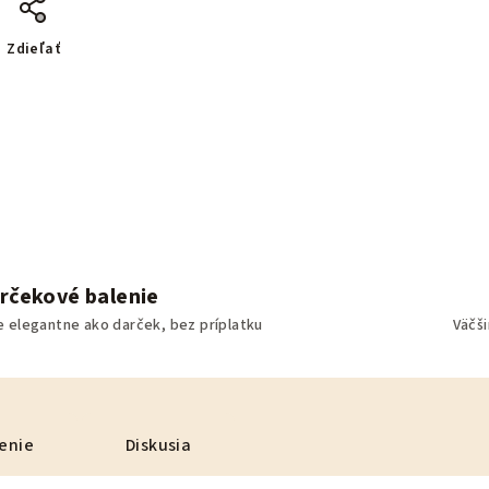
Zdieľať
rčekové balenie
e elegantne ako darček, bez príplatku
Väčš
enie
Diskusia