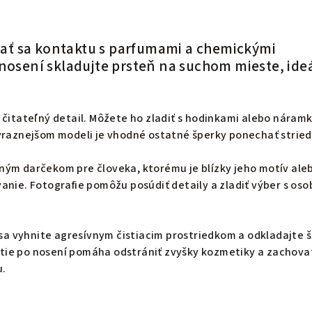
ť sa kontaktu s parfumami a chemickými
enosení skladujte prsteň na suchom mieste, ide
 čitateľný detail. Môžete ho zladiť s hodinkami alebo náram
výraznejšom modeli je vhodné ostatné šperky ponechať strie
ným darčekom pre človeka, ktorému je blízky jeho motív ale
anie. Fotografie pomôžu posúdiť detaily a zladiť výber s os
i sa vyhnite agresívnym čistiacim prostriedkom a odkladajte 
ie po nosení pomáha odstrániť zvyšky kozmetiky a zachova
u.