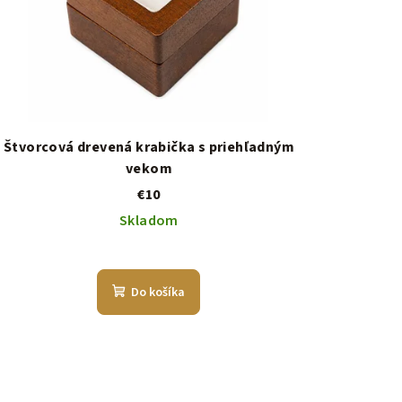
Štvorcová drevená krabička s priehľadným
vekom
€10
Skladom
Do košíka