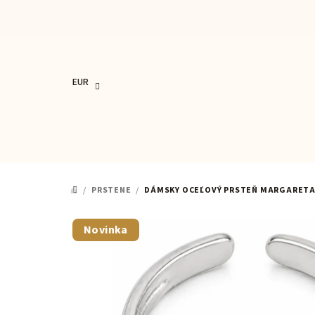
Prejsť
na
obsah
EUR
/
PRSTENE
/
DÁMSKY OCEĽOVÝ PRSTEŇ MARGARET
DOMOV
Novinka