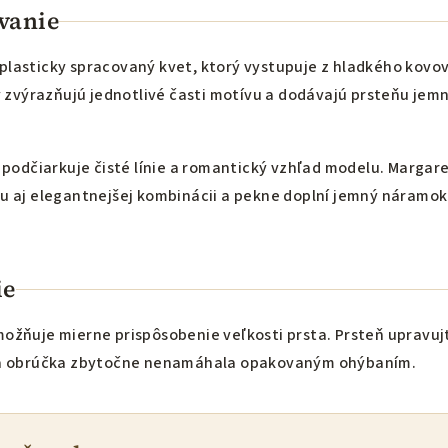
vanie
lasticky spracovaný kvet, ktorý vystupuje z hladkého kovo
y zvýrazňujú jednotlivé časti motívu a dodávajú prsteňu jem
 podčiarkuje čisté línie a romantický vzhľad modelu. Margar
u aj elegantnejšej kombinácii a pekne doplní jemný náramok
ie
ožňuje mierne prispôsobenie veľkosti prsta. Prsteň upravuj
sa obrúčka zbytočne nenamáhala opakovaným ohýbaním.