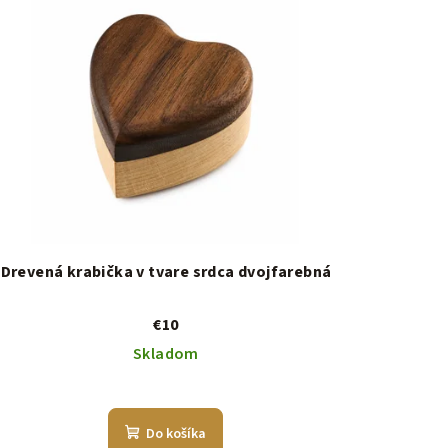
Drevená krabička v tvare srdca dvojfarebná
€10
Skladom
Do košíka