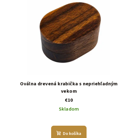
Oválna drevená krabička s nepriehľadným
vekom
€10
Skladom
Do košíka