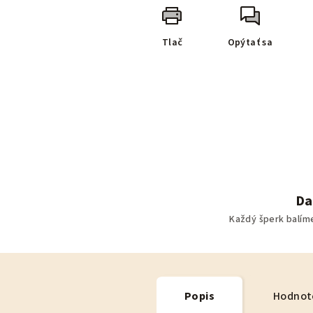
Tlač
Opýtať sa
Da
Každý šperk balím
Popis
Hodnot