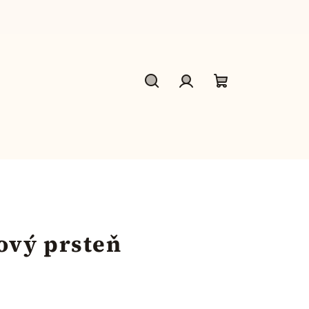
Hľadať
Prihlásenie
Nákupný
košík
ový prsteň