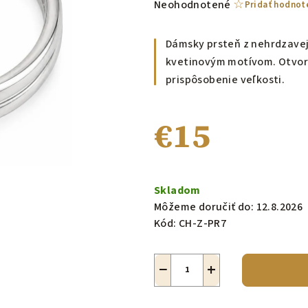
Priemerné
Neohodnotené
Pridať hodnot
hodnotenie
produktu
Dámsky prsteň z nehrdzavejú
je
kvetinovým motívom. Otvor
0,0
prispôsobenie veľkosti.
z
5
hviezdičiek.
€15
Jednotková
cena:
Skladom
Môžeme doručiť do:
12.8.2026
Kód:
CH-Z-PR7
−
+