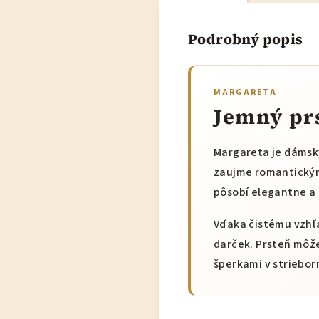
Podrobný popis
MARGARETA
Jemný pr
Margareta je dámsky
zaujme romantický
pôsobí elegantne a
Vďaka čistému vzhľ
darček. Prsteň môž
šperkami v strieborn