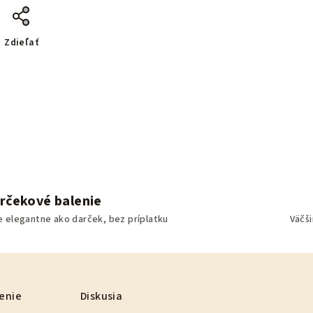
Zdieľať
rčekové balenie
e elegantne ako darček, bez príplatku
Väčš
enie
Diskusia