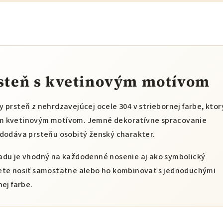
steň s kvetinovým motívom
 prsteň z nehrdzavejúcej ocele 304 v striebornej farbe, ktor
m kvetinovým motívom. Jemné dekoratívne spracovanie
 dodáva prsteňu osobitý ženský charakter.
adu je vhodný na každodenné nosenie aj ako symbolický
ete nosiť samostatne alebo ho kombinovať s jednoduchými
ej farbe.