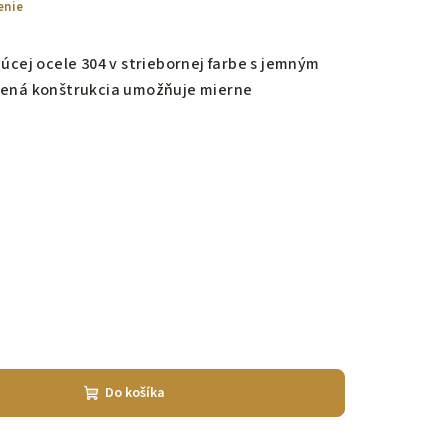
enie
cej ocele 304 v striebornej farbe s jemným
ená konštrukcia umožňuje mierne
Do košíka