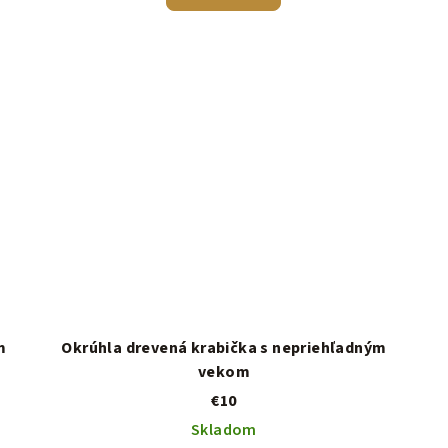
m
Okrúhla drevená krabička s nepriehľadným
vekom
€10
Skladom