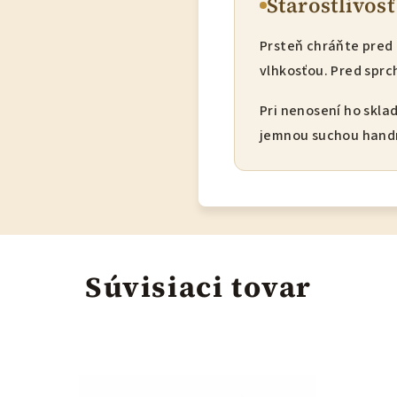
Starostlivosť
Prsteň chráňte pred
vlhkosťou. Pred spr
Pri nenosení ho skla
jemnou suchou handr
Súvisiaci tovar