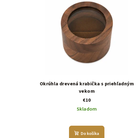
Okrúhla drevená krabička s priehľadným
vekom
€10
Skladom
Do košíka