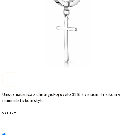
hviezdičiek.
Unisex náušnica z chirurgickej ocele 316L s visiacim krížikom v
minimalistickom štýle.
VARIANT: