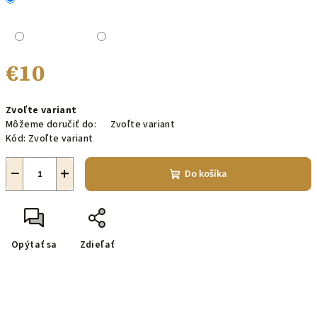
€10
Jednotková
Zvoľte variant
cena:
Môžeme doručiť do:
Zvoľte variant
Kód:
Zvoľte variant
−
+
Do košíka
Opýtať sa
Zdieľať