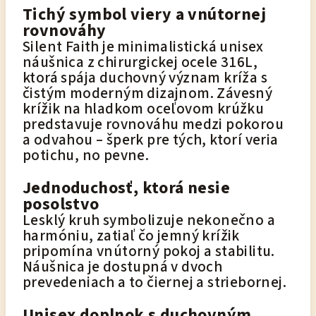
Tichý symbol viery a vnútornej
rovnováhy
Silent Faith je minimalistická unisex
náušnica z chirurgickej ocele 316L,
ktorá spája duchovný význam kríža s
čistým moderným dizajnom. Závesný
krížik na hladkom oceľovom krúžku
predstavuje rovnováhu medzi pokorou
a odvahou – šperk pre tých, ktorí veria
potichu, no pevne.
Jednoduchosť, ktorá nesie
posolstvo
Lesklý kruh symbolizuje nekonečno a
harmóniu, zatiaľ čo jemný krížik
pripomína vnútorný pokoj a stabilitu.
Náušnica je dostupná v dvoch
prevedeniach a to čiernej a striebornej.
Unisex doplnok s duchovným