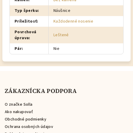
Kameň
:
Bez kameňa
Typ šperku
:
Náušnice
Príležitosť
:
Každodenné nosenie
Povrchová
Leštené
úprava
:
Pár
:
Nie
Z
á
p
ZÁKAZNÍCKA PODPORA
ä
O značke Solla
t
Ako nakupovať
i
Obchodné podmienky
e
Ochrana osobných údajov