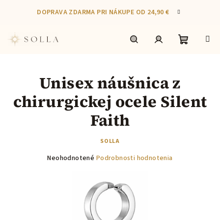
Prejsť
DOPRAVA ZDARMA PRI NÁKUPE OD 24,90 €
na
obsah
Nákupn
Hľadať
Prihlásenie
Unisex náušnica z
košík
chirurgickej ocele Silent
Faith
SOLLA
Priemerné
Neohodnotené
Podrobnosti hodnotenia
hodnotenie
produktu
je
0,0
z
5