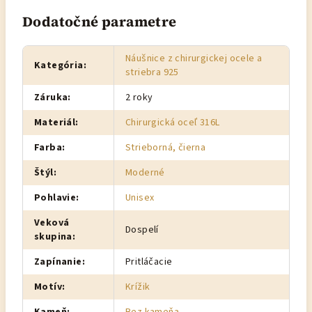
Dodatočné parametre
Náušnice z chirurgickej ocele a
Kategória
:
striebra 925
Záruka
:
2 roky
Materiál
:
Chirurgická oceľ 316L
Farba
:
Strieborná, čierna
Štýl
:
Moderné
Pohlavie
:
Unisex
Veková
Dospelí
skupina
:
Zapínanie
:
Pritláčacie
Motív
:
Krížik