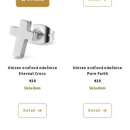
o
v
Unisex oceľová náušnica
Unisex oceľová náušnica
Eternal Cross
Pure Faith
€10
€10
Skladom
Skladom
Detail
Detail