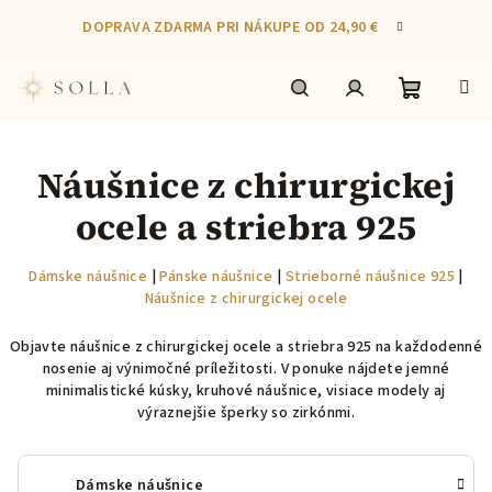
Prejsť
DOPRAVA ZDARMA PRI NÁKUPE OD 24,90 €
na
obsah
Nákupn
Hľadať
Prihlásenie
Náušnice z chirurgickej
košík
ocele a striebra 925
Dámske náušnice
|
Pánske náušnice
|
Strieborné náušnice 925
|
Náušnice z chirurgickej ocele
Objavte náušnice z chirurgickej ocele a striebra 925 na každodenné
nosenie aj výnimočné príležitosti. V ponuke nájdete jemné
minimalistické kúsky, kruhové náušnice, visiace modely aj
výraznejšie šperky so zirkónmi.
Dámske náušnice