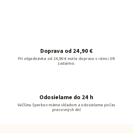
Doprava od 24,90 €
Pri objednávke od 24,90 € máte dopravu v rámci SR
zadarmo.
Odosielame do 24 h
Väčšinu šperkov máme skladom a odosielame počas
pracovných dní
Z