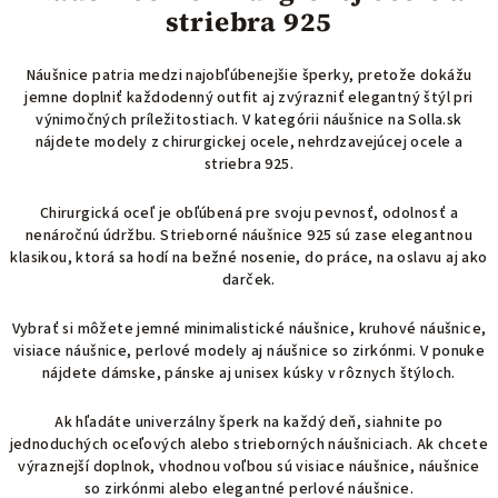
striebra 925
á
d
a
Náušnice patria medzi najobľúbenejšie šperky, pretože dokážu
c
jemne doplniť každodenný outfit aj zvýrazniť elegantný štýl pri
výnimočných príležitostiach. V kategórii náušnice na Solla.sk
i
nájdete modely z chirurgickej ocele, nehrdzavejúcej ocele a
e
striebra 925.
p
r
Chirurgická oceľ je obľúbená pre svoju pevnosť, odolnosť a
v
nenáročnú údržbu. Strieborné náušnice 925 sú zase elegantnou
k
klasikou, ktorá sa hodí na bežné nosenie, do práce, na oslavu aj ako
y
darček.
v
ý
Vybrať si môžete jemné minimalistické náušnice, kruhové náušnice,
visiace náušnice, perlové modely aj náušnice so zirkónmi. V ponuke
p
nájdete dámske, pánske aj unisex kúsky v rôznych štýloch.
i
s
Ak hľadáte univerzálny šperk na každý deň, siahnite po
u
jednoduchých oceľových alebo strieborných náušniciach. Ak chcete
výraznejší doplnok, vhodnou voľbou sú visiace náušnice, náušnice
so zirkónmi alebo elegantné perlové náušnice.