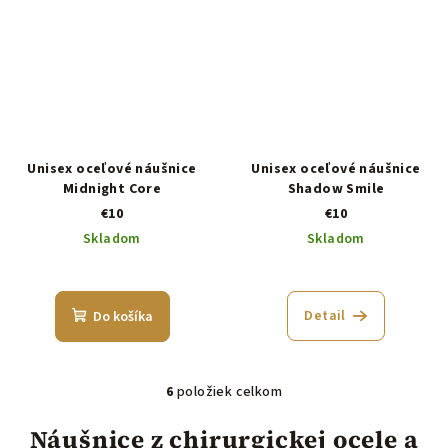
Unisex oceľové náušnice
Unisex oceľové náušnice
Midnight Core
Shadow Smile
€10
€10
Skladom
Skladom
Detail
Do košíka
6
položiek celkom
O
v
Náušnice z chirurgickej ocele a
l