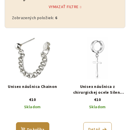
VYMAZAŤ FILTRE
Zobrazených položiek:
6
V
ý
p
i
s
p
r
Unisex náušnica Chainon
Unisex náušnica z
o
chirurgickej ocele Silent
Faith
d
€10
€10
Skladom
Skladom
u
k
t
Detail
Do košíka