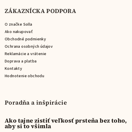
á
p
ZÁKAZNÍCKA PODPORA
ä
O značke Solla
t
Ako nakupovať
i
Obchodné podmienky
e
Ochrana osobných údajov
Reklamácie a vrátenie
Doprava a platba
Kontakty
Hodnotenie obchodu
Poradňa a inšpirácie
Ako tajne zistiť veľkosť prsteňa bez toho,
aby si to všimla