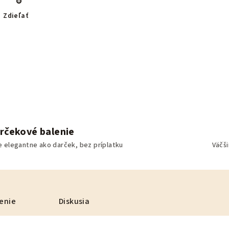
Zdieľať
rčekové balenie
e elegantne ako darček, bez príplatku
Väčš
enie
Diskusia