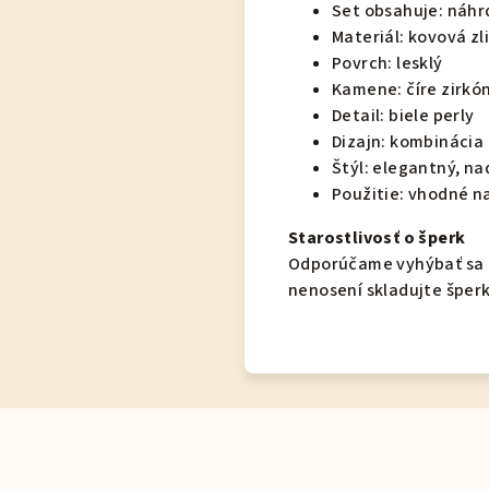
Set obsahuje: náhr
Materiál: kovová zl
Povrch: lesklý
Kamene: číre zirkó
Detail: biele perly
Dizajn: kombinácia 
Štýl: elegantný, n
Použitie: vhodné n
Starostlivosť o šperk
Odporúčame vyhýbať sa k
nenosení skladujte šperk