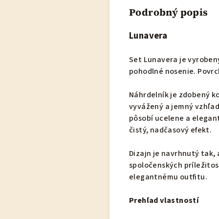
Podrobný popis
Lunavera
Set Lunavera je vyroben
pohodlné nosenie. Povrch 
Náhrdelník je zdobený ko
vyvážený a jemný vzhľad.
pôsobí ucelene a elegant
čistý, nadčasový efekt.
Dizajn je navrhnutý tak,
spoločenských príležitos
elegantnému outfitu.
Prehľad vlastností