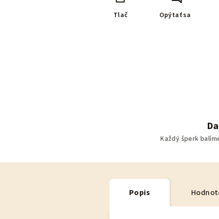
Tlač
Opýtať sa
Da
Každý šperk balím
Popis
Hodnot