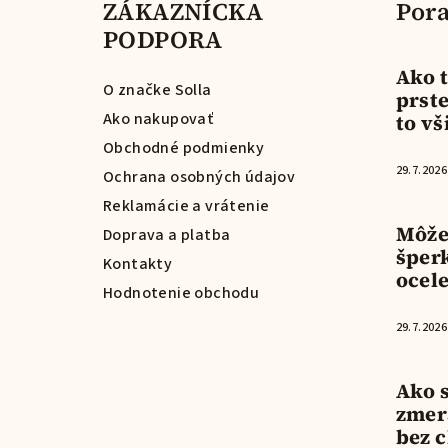
ZÁKAZNÍCKA
Pora
p
PODPORA
ä
Ako t
t
O značke Solla
prste
Ako nakupovať
to vš
i
Obchodné podmienky
e
29.7.2026
Ochrana osobných údajov
Reklamácie a vrátenie
Môže
Doprava a platba
šper
Kontakty
ocel
Hodnotenie obchodu
29.7.2026
Ako 
zmer
bez 