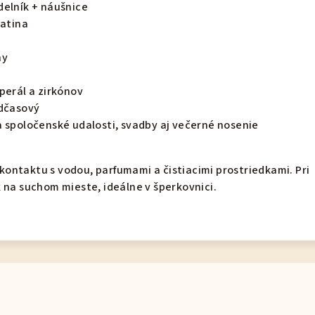
delník + náušnice
iatina
ny
perál a zirkónov
adčasový
a spoločenské udalosti, svadby aj večerné nosenie
ontaktu s vodou, parfumami a čistiacimi prostriedkami. Pri
 na suchom mieste, ideálne v šperkovnici.