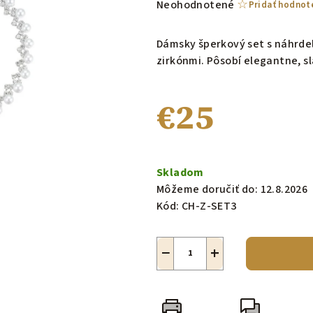
Priemerné
Neohodnotené
Pridať hodnot
hodnotenie
produktu
Dámsky šperkový set s náhrde
je
zirkónmi. Pôsobí elegantne, s
0,0
z
€25
5
hviezdičiek.
Jednotková
cena:
Skladom
Môžeme doručiť do:
12.8.2026
Kód:
CH-Z-SET3
−
+