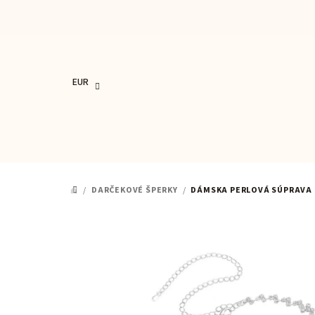
Prejsť
na
obsah
EUR
/
DARČEKOVÉ ŠPERKY
/
DÁMSKA PERLOVÁ SÚPRAVA 
DOMOV