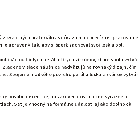
ý z kvalitných materiálov s dôrazom na precízne spracovanie
je upravený tak, aby si šperk zachoval svoj lesk a bol.
mbináciou bielych perál a čírych zirkónov, ktoré spolu vytvá
 Zladené visiace náušnice nadväzujú na rovnaký dizajn, čím
ne. Spojenie hladkého povrchu perál a lesku zirkónov vytvá
 aby pôsobil decentne, no zároveň dostatočne výrazne pri
tiach. Set je vhodný na formálne udalosti aj ako doplnok k