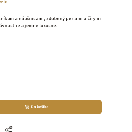
enie
lníkom a náušnicami, zdobený perlami a čírymi
lávnostne a jemne luxusne.
Do košíka