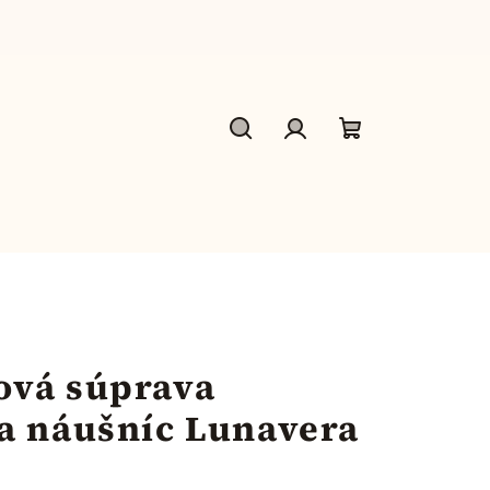
Hľadať
Prihlásenie
Nákupný
košík
ová súprava
a náušníc Lunavera