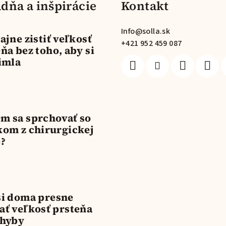
dňa a inšpirácie
Kontakt
Info
@
solla.sk
ajne zistiť veľkosť
+421 952 459 087
ňa bez toho, aby si
imla
m sa sprchovať so
kom z chirurgickej
e?
si doma presne
ať veľkosť prsteňa
chyby