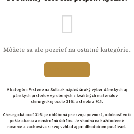
Môžete sa ale pozrieť na ostatné kategórie.
Späť do obchodu
V kategórii Prstene na Solla.sk nájdeš široký výber dámskych aj
pánskych prsteňov vyrobených z kvalitných materiálov –
chirurgickej ocele 316L a striebra 925.
Chirurgická oceľ 316L je obľúbená pre svoju pevnosť, odolnosť voči
poškriabaniu a nenáročnú údržbu. Je vhodná na každodenné
nosenie a zachováva si svoj vzhľad aj pri dlhodobom používaní.