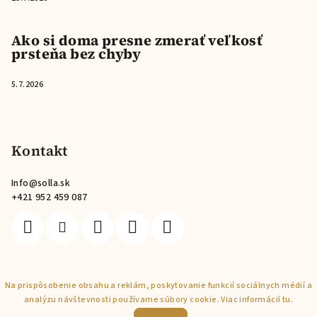
Ako si doma presne zmerať veľkosť
prsteňa bez chyby
5.7.2026
Kontakt
Info
@
solla.sk
+421 952 459 087
Na prispôsobenie obsahu a reklám, poskytovanie funkcií sociálnych médií a
Copyright 2026
Solla
. Všetky práva vyhradené.
analýzu návštevnosti používame súbory cookie. Viac informácií
tu
.
Vytvoril Shoptet
Rozumiem