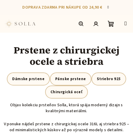
Prejsť
DOPRAVA ZDARMA PRI NÁKUPE OD 24,90 €
na
obsah
Nákupn
Hľadať
Prihlásenie
Prstene z chirurgickej
košík
ocele a striebra
Dámske prstene
Pánske prstene
Striebro 925
Chirurgická oceľ
Objav kolekciu prsteňov Solla, ktorá spája moderný dizajn s
kvalitnými materiálmi.
V ponuke nájdeš prstene z chirurgickej ocele 316L aj striebra 925 –
od minimalistických kúskov až po výrazné modely s detailmi.