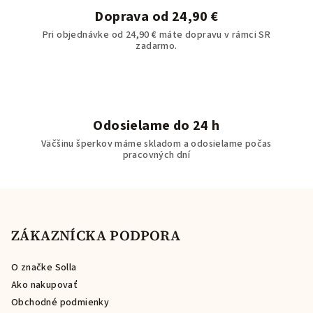
Doprava od 24,90 €
Pri objednávke od 24,90 € máte dopravu v rámci SR
zadarmo.
Odosielame do 24 h
Väčšinu šperkov máme skladom a odosielame počas
pracovných dní
Z
á
p
ZÁKAZNÍCKA PODPORA
ä
O značke Solla
t
Ako nakupovať
i
Obchodné podmienky