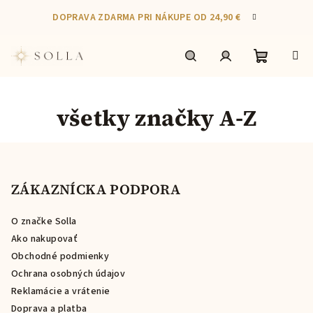
Prejsť
DOPRAVA ZDARMA PRI NÁKUPE OD 24,90 €
na
obsah
Nákupn
Hľadať
Prihlásenie
všetky značky A-Z
košík
Z
á
p
ZÁKAZNÍCKA PODPORA
ä
O značke Solla
t
Ako nakupovať
i
Obchodné podmienky
e
Ochrana osobných údajov
Reklamácie a vrátenie
Doprava a platba