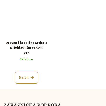
Drevená krabička Srdce s
priehľadným vekom
€10
Skladom
Detail
Z
á
p
ZÁKAZNÍCKA PODPORA