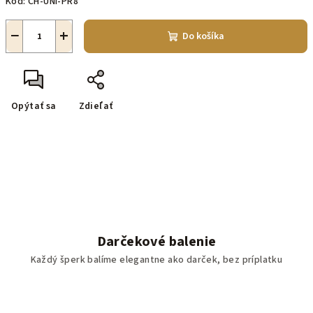
Kód:
CH-UNI-PR8
−
+
Do košíka
Opýtať sa
Zdieľať
Darčekové balenie
Každý šperk balíme elegantne ako darček, bez príplatku