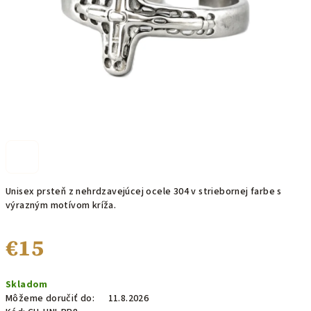
Unisex prsteň z nehrdzavejúcej ocele 304 v striebornej farbe s
výrazným motívom kríža.
€15
Jednotková
Skladom
cena:
Môžeme doručiť do:
11.8.2026