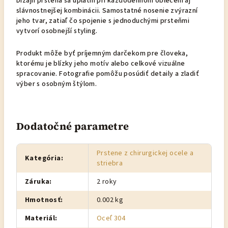
Dizajn prsteňa sa uplatní pri každodennom oblečení aj
slávnostnejšej kombinácii. Samostatné nosenie zvýrazní
jeho tvar, zatiaľ čo spojenie s jednoduchými prsteňmi
vytvorí osobnejší styling.
Produkt môže byť príjemným darčekom pre človeka,
ktorému je blízky jeho motív alebo celkové vizuálne
spracovanie. Fotografie pomôžu posúdiť detaily a zladiť
výber s osobným štýlom.
Dodatočné parametre
Prstene z chirurgickej ocele a
Kategória
:
striebra
Záruka
:
2 roky
Hmotnosť
:
0.002 kg
Materiál
:
Oceľ 304