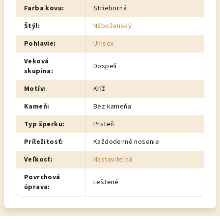
Farba kovu
:
Strieborná
Štýl
:
Náboženský
Pohlavie
:
Unisex
Veková
Dospelí
skupina
:
Motív
:
Kríž
Kameň
:
Bez kameňa
Typ šperku
:
Prsteň
Príležitosť
:
Každodenné nosenie
Veľkosť
:
Nastaviteľná
Povrchová
Leštené
úprava
: