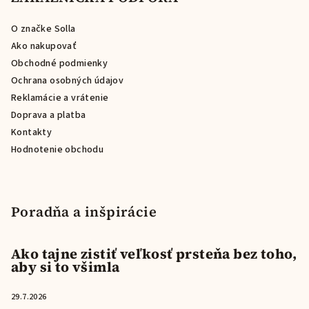
ä
O značke Solla
t
Ako nakupovať
i
Obchodné podmienky
e
Ochrana osobných údajov
Reklamácie a vrátenie
Doprava a platba
Kontakty
Hodnotenie obchodu
Poradňa a inšpirácie
Ako tajne zistiť veľkosť prsteňa bez toho,
aby si to všimla
29.7.2026