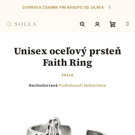
Prejsť
DOPRAVA ZDARMA PRI NÁKUPE OD 24,90 €
na
obsah
Nákupn
Hľadať
Prihlásenie
Unisex oceľový prsteň
košík
Faith Ring
SOLLA
Priemerné
Neohodnotené
Podrobnosti hodnotenia
hodnotenie
produktu
je
0,0
z
5
hviezdičiek.