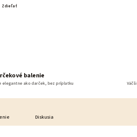
Zdieľať
rčekové balenie
e elegantne ako darček, bez príplatku
Väčš
enie
Diskusia