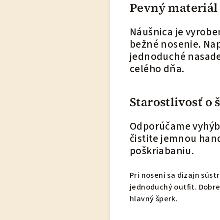
Pevný materiál 
Náušnica je vyroben
bežné nosenie. Na
jednoduché nasade
celého dňa.
Starostlivosť o 
Odporúčame vyhýba
čistite jemnou hand
poškriabaniu.
Pri nosení sa dizajn súst
jednoduchý outfit. Dobr
hlavný šperk.