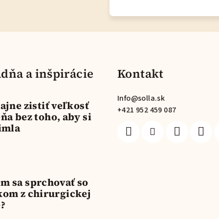
dňa a inšpirácie
Kontakt
Info
@
solla.sk
ajne zistiť veľkosť
+421 952 459 087
ňa bez toho, aby si
imla
m sa sprchovať so
kom z chirurgickej
e?