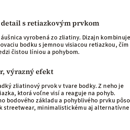
 detail s retiazkovým prvkom
náušnica vyrobená zo zliatiny. Dizajn kombinuj
vaciu bodku s jemnou visiacou retiazkou, čím
edzi čistou líniou a pohybom.
, výrazný efekt
adký zliatinový prvok v tvare bodky. Z neho je
azka, ktorá voľne visí a reaguje na pohyb.
o bodového základu a pohyblivého prvku pôso
k streetwear, minimalistickému aj alternatívn