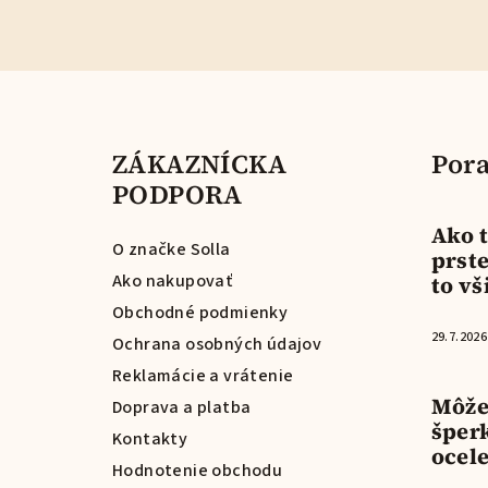
Z
á
ZÁKAZNÍCKA
Pora
p
PODPORA
ä
Ako t
t
O značke Solla
prste
Ako nakupovať
to vš
i
Obchodné podmienky
e
29.7.2026
Ochrana osobných údajov
Reklamácie a vrátenie
Môže
Doprava a platba
šper
Kontakty
ocel
Hodnotenie obchodu