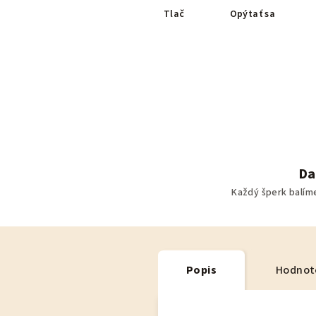
Tlač
Opýtať sa
Da
Každý šperk balím
Popis
Hodnot