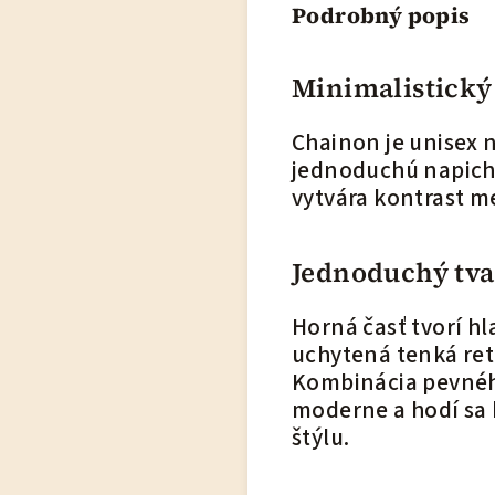
Podrobný popis
Minimalistický
Chainon je unisex 
jednoduchú napicho
vytvára kontrast m
Jednoduchý tvar
Horná časť tvorí hl
uchytená tenká reti
Kombinácia pevnéh
moderne a hodí sa 
štýlu.