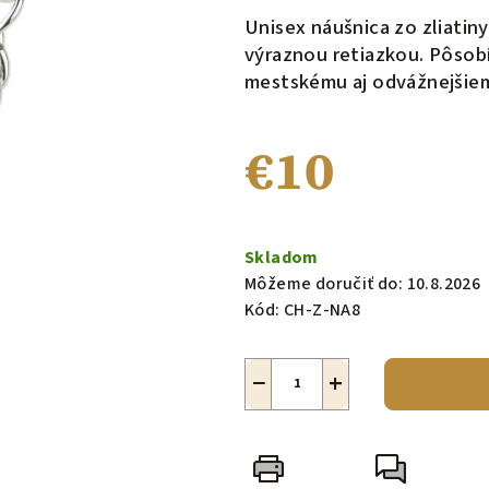
produktu
Unisex náušnica zo zliatiny
je
výraznou retiazkou. Pôsobí
0,0
mestskému aj odvážnejšiem
z
5
€10
hviezdičiek.
Jednotková
cena:
Skladom
Môžeme doručiť do:
10.8.2026
Kód:
CH-Z-NA8
−
+