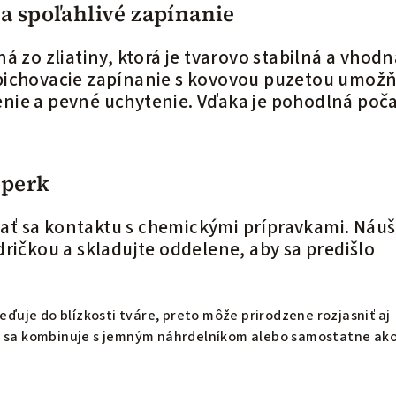
a spoľahlivé zapínanie
á zo zliatiny, ktorá je tvarovo stabilná a vhod
pichovacie zapínanie s kovovou puzetou umožň
nie a pevné uchytenie. Vďaka je pohodlná poč
šperk
ť sa kontaktu s chemickými prípravkami. Náuš
ričkou a skladujte oddelene, aby sa predišlo
reďuje do blízkosti tváre, preto môže prirodzene rozjasniť aj
e sa kombinuje s jemným náhrdelníkom alebo samostatne ak