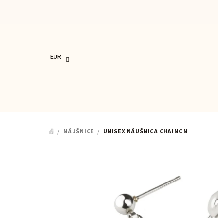
Prejsť
na
obsah
EUR
/
NÁUŠNICE
/
UNISEX NÁUŠNICA CHAINON
DOMOV