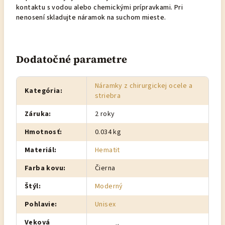
kontaktu s vodou alebo chemickými prípravkami. Pri
nenosení skladujte náramok na suchom mieste.
Dodatočné parametre
Náramky z chirurgickej ocele a
Kategória
:
striebra
Záruka
:
2 roky
Hmotnosť
:
0.034 kg
Materiál
:
Hematit
Farba kovu
:
Čierna
Štýl
:
Moderný
Pohlavie
:
Unisex
Veková