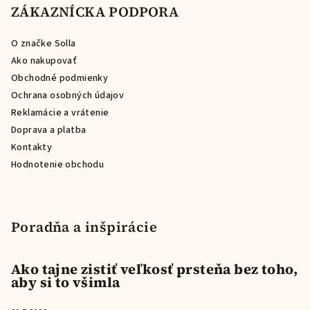
p
ZÁKAZNÍCKA PODPORA
ä
O značke Solla
t
Ako nakupovať
i
Obchodné podmienky
e
Ochrana osobných údajov
Reklamácie a vrátenie
Doprava a platba
Kontakty
Hodnotenie obchodu
Poradňa a inšpirácie
Ako tajne zistiť veľkosť prsteňa bez toho,
aby si to všimla