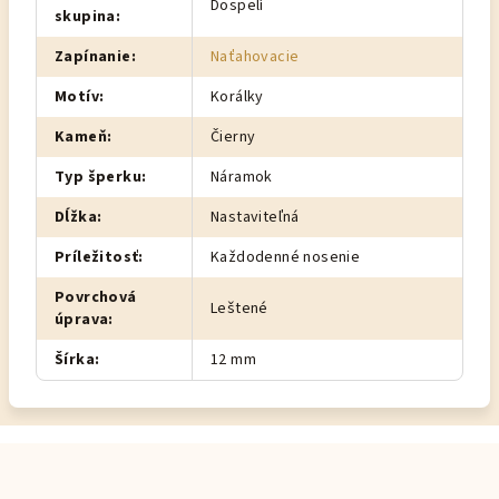
Dospelí
skupina
:
Zapínanie
:
Naťahovacie
Motív
:
Korálky
Kameň
:
Čierny
Typ šperku
:
Náramok
Dĺžka
:
Nastaviteľná
Príležitosť
:
Každodenné nosenie
Povrchová
Leštené
úprava
:
Šírka
:
12 mm
Z
á