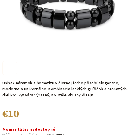
Unisex náramok z hematitu v čiernej farbe pôsobí elegantne,
moderne a univerzálne. Kombinácia lesklých guľôčok a hranatých
dielikov vytvára výrazný, no stále vkusný dizajn.
€10
Jednotková
Momentálne nedostupné
cena: