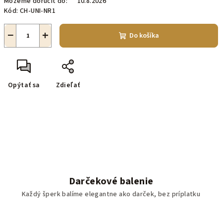
Môžeme doručiť do:
10.8.2026
Kód:
CH-UNI-NR1
−
+
Do košíka
Opýtať sa
Zdieľať
Darčekové balenie
Každý šperk balíme elegantne ako darček, bez príplatku