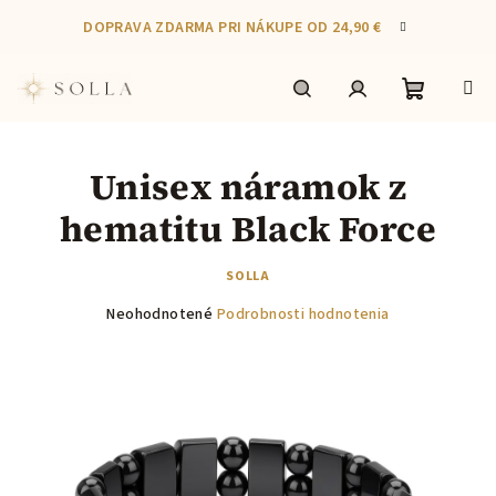
Prejsť
DOPRAVA ZDARMA PRI NÁKUPE OD 24,90 €
na
obsah
Nákupn
Hľadať
Prihlásenie
Unisex náramok z
košík
hematitu Black Force
SOLLA
Priemerné
Neohodnotené
Podrobnosti hodnotenia
hodnotenie
produktu
je
0,0
z
5
hviezdičiek.