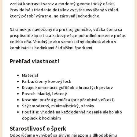
vzniká kontrast tvarov a moderný geometrický efekt.
Pravidelné striedanie detailov vytvára vyvážený vzhľad,
ktorý pôsobí výrazne, no zároveň jednoducho.
Náramok je navlečený na pružnej gumičke, vďaka čomu sa
prispôsobí zápästiu a zabezpečuje pohodlné nosenie počas
celého dňa. Vhodný je ako samostatný doplnok alebo v
kombinácii s hodinkami či ďalšími šperkami.
Prehľad vlastností
Materiál
Farba: čierny kovový lesk
Dizajn: kombinácia guľôčok a hranatých prvkov
Povrch: hladký, leštený
Nosenie: pružná gumička (prispôsobivá veľkosť)
Štýl: moderný, minimalistický, pánsky
Použitie: vhodné na každodenné nosenie alebo ako
doplnok k hodinkám
Starostlivosť o šperk
Odporúčame vyhýbať sa silným nárazom a dlhodobému