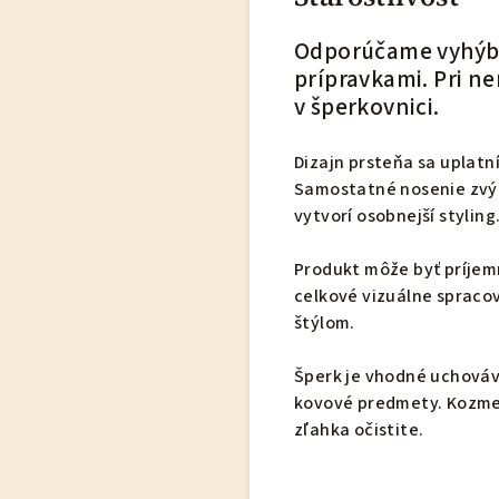
Odporúčame vyhýba
prípravkami. Pri n
v šperkovnici.
Dizajn prsteňa sa uplatn
Samostatné nosenie zvýra
vytvorí osobnejší styling
Produkt môže byť príjem
celkové vizuálne spracov
štýlom.
Šperk je vhodné uchováv
kovové predmety. Kozmet
zľahka očistite.