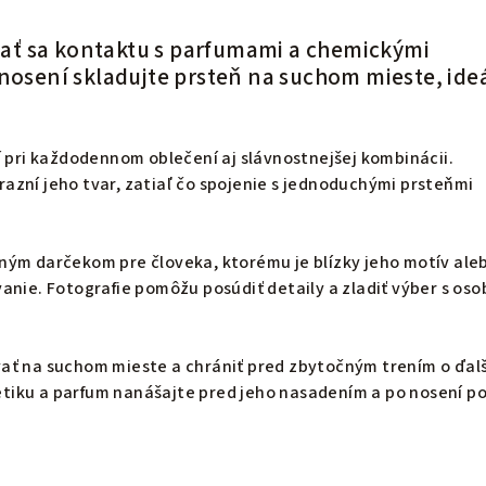
ť sa kontaktu s parfumami a chemickými
enosení skladujte prsteň na suchom mieste, ide
í pri každodennom oblečení aj slávnostnejšej kombinácii.
zní jeho tvar, zatiaľ čo spojenie s jednoduchými prsteňmi
.
ným darčekom pre človeka, ktorému je blízky jeho motív ale
anie. Fotografie pomôžu posúdiť detaily a zladiť výber s os
ať na suchom mieste a chrániť pred zbytočným trením o ďal
iku a parfum nanášajte pred jeho nasadením a po nosení p