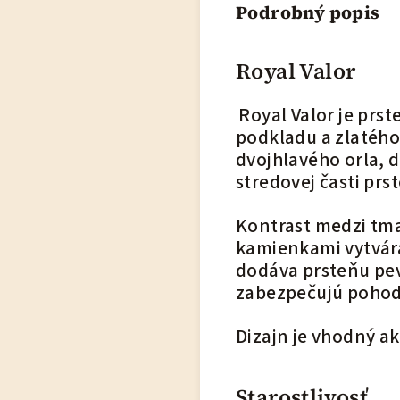
Podrobný popis
Royal Valor
Royal Valor je prs
podkladu a zlatého 
dvojhlavého orla, 
stredovej časti prs
Kontrast medzi tm
kamienkami vytvára
dodáva prsteňu pe
zabezpečujú pohod
Dizajn je vhodný a
Starostlivosť