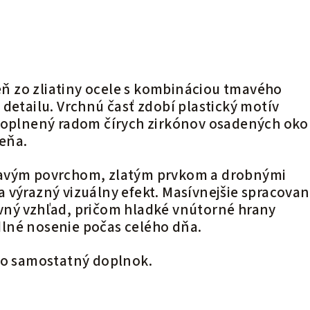
teň zo zliatiny ocele s kombináciou tmavého
detailu. Vrchnú časť zdobí plastický motív
doplnený radom čírych zirkónov osadených oko
teňa.
avým povrchom, zlatým prvkom a drobnými
 výrazný vizuálny efekt. Masívnejšie spracovan
vný vzhľad, pričom hladké vnútorné hrany
lné nosenie počas celého dňa.
ko samostatný doplnok.