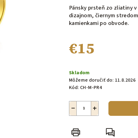
produktu
Pánsky prsteň zo zliatiny 
je
dizajnom, čiernym stredom
0,0
kamienkami po obvode.
z
5
€15
hviezdičiek.
Jednotková
cena:
Skladom
Môžeme doručiť do:
11.8.2026
Kód:
CH-M-PR4
−
+