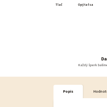
Tlač
Opýtať sa
Da
Každý šperk balím
Popis
Hodnot