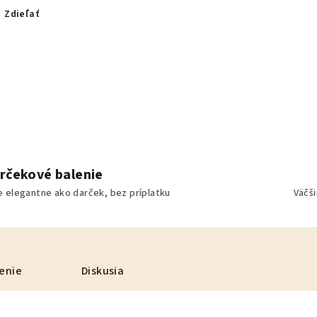
Zdieľať
rčekové balenie
e elegantne ako darček, bez príplatku
Väčš
enie
Diskusia