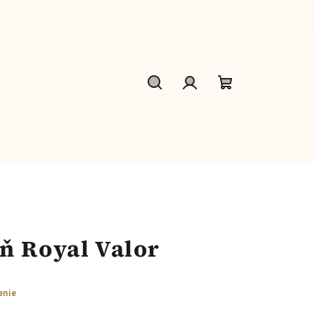
Hľadať
Prihlásenie
Nákupný
košík
ň Royal Valor
enie