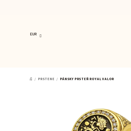
Prejsť
na
obsah
EUR
/
PRSTENE
/
PÁNSKY PRSTEŇ ROYAL VALOR
DOMOV