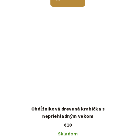
Obdĺžniková drevená krabička s
nepriehľadným vekom
€10
Skladom