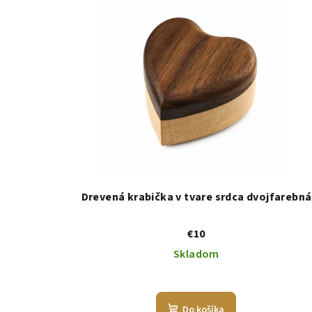
Drevená krabička v tvare srdca dvojfarebná
€10
Skladom
Do košíka