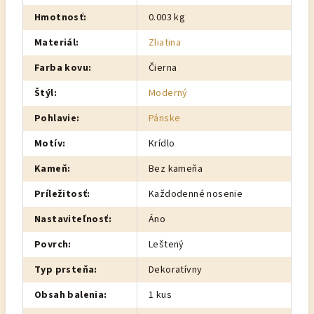
Hmotnosť
:
0.003 kg
Materiál
:
Zliatina
Farba kovu
:
Čierna
Štýl
:
Moderný
Pohlavie
:
Pánske
Motív
:
Krídlo
Kameň
:
Bez kameňa
Príležitosť
:
Každodenné nosenie
Nastaviteľnosť
:
Áno
Povrch
:
Leštený
Typ prsteňa
:
Dekoratívny
Obsah balenia
:
1 kus