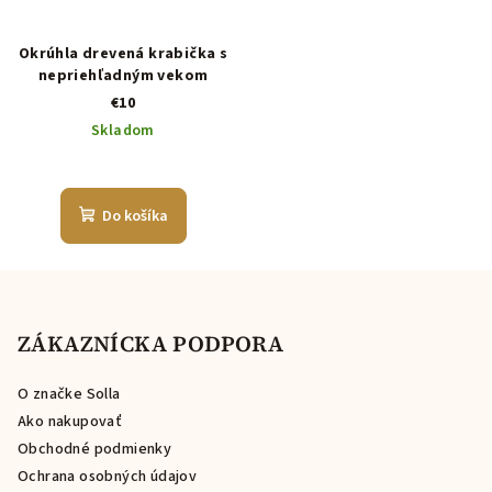
Okrúhla drevená krabička s
nepriehľadným vekom
€10
Skladom
Do košíka
Z
á
p
ZÁKAZNÍCKA PODPORA
ä
O značke Solla
t
Ako nakupovať
i
Obchodné podmienky
e
Ochrana osobných údajov