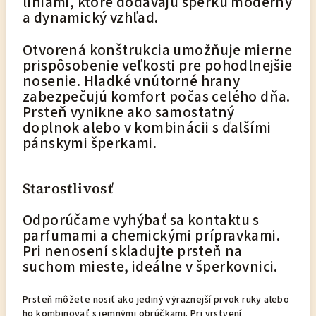
líniami, ktoré dodávajú šperku moderný
a dynamický vzhľad.
Otvorená konštrukcia umožňuje mierne
prispôsobenie veľkosti pre pohodlnejšie
nosenie. Hladké vnútorné hrany
zabezpečujú komfort počas celého dňa.
Prsteň vynikne ako samostatný
doplnok alebo v kombinácii s ďalšími
pánskymi šperkami.
Starostlivosť
Odporúčame vyhýbať sa kontaktu s
parfumami a chemickými prípravkami.
Pri nenosení skladujte prsteň na
suchom mieste, ideálne v šperkovnici.
Prsteň môžete nosiť ako jediný výraznejší prvok ruky alebo
ho kombinovať s jemnými obrúčkami. Pri vrstvení