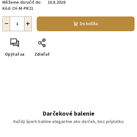
Môžeme doručiť do:
10.8.2026
Kód:
CH-M-PR21
−
+
Do košíka
Opýtať sa
Zdieľať
Darčekové balenie
Každý šperk balíme elegantne ako darček, bez príplatku