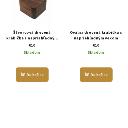
Štvorcová drevená
Oválna drevená krabička s
krabička s nepriehľadným
nepriehľadným vekom
vekom
€10
€10
Skladom
Skladom
Do košíka
Do košíka