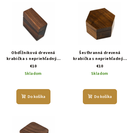
Obdĺžniková drevená
Šesťhranná drevená
krabička s nepriehľadným
krabička s nepriehľadným
vekom
vekom
€10
€10
Skladom
Skladom
Do košíka
Do košíka