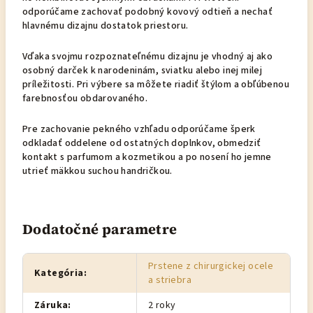
odporúčame zachovať podobný kovový odtieň a nechať
hlavnému dizajnu dostatok priestoru.
Vďaka svojmu rozpoznateľnému dizajnu je vhodný aj ako
osobný darček k narodeninám, sviatku alebo inej milej
príležitosti. Pri výbere sa môžete riadiť štýlom a obľúbenou
farebnosťou obdarovaného.
Pre zachovanie pekného vzhľadu odporúčame šperk
odkladať oddelene od ostatných doplnkov, obmedziť
kontakt s parfumom a kozmetikou a po nosení ho jemne
utrieť mäkkou suchou handričkou.
Dodatočné parametre
Prstene z chirurgickej ocele
Kategória
:
a striebra
Záruka
:
2 roky