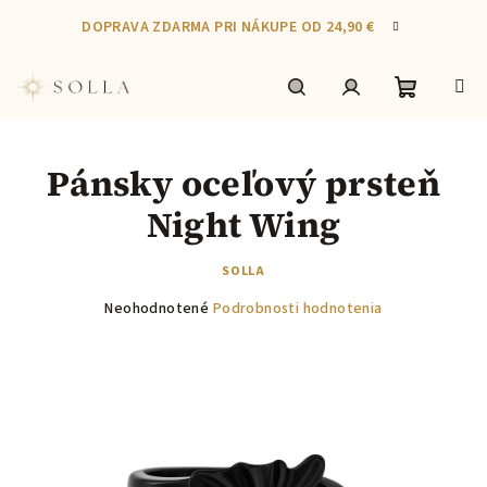
Prejsť
DOPRAVA ZDARMA PRI NÁKUPE OD 24,90 €
na
obsah
Nákupn
Hľadať
Prihlásenie
Pánsky oceľový prsteň
košík
Night Wing
SOLLA
Priemerné
Neohodnotené
Podrobnosti hodnotenia
hodnotenie
produktu
je
0,0
z
5
hviezdičiek.