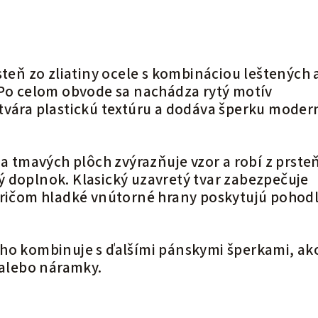
steň zo zliatiny ocele s kombináciou leštených 
 Po celom obvode sa nachádza rytý motív
tvára plastickú textúru a dodáva šperku moder
 a tmavých plôch zvýrazňuje vzor a robí z prste
 doplnok. Klasický uzavretý tvar zabezpečuje
pričom hladké vnútorné hrany poskytujú pohodl
ho kombinuje s ďalšími pánskymi šperkami, ak
 alebo náramky.