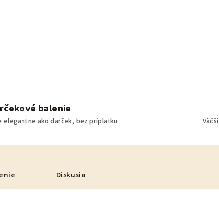
rčekové balenie
e elegantne ako darček, bez príplatku
Väčš
enie
Diskusia