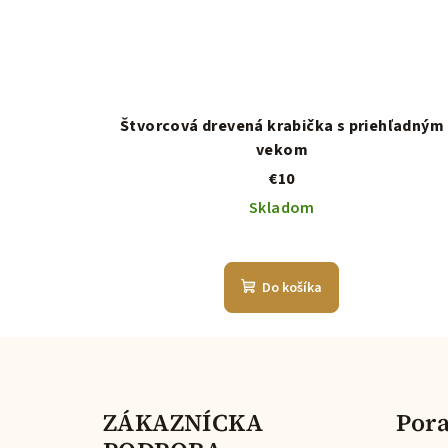
Štvorcová drevená krabička s priehľadným
vekom
€10
Skladom
Do košíka
Z
á
ZÁKAZNÍCKA
Pora
p