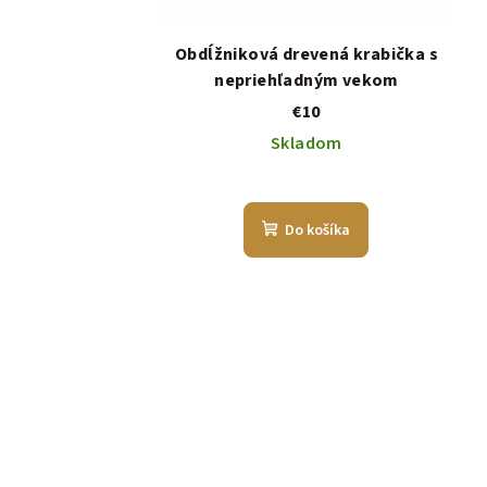
Obdĺžniková drevená krabička s
nepriehľadným vekom
€10
Skladom
Do košíka