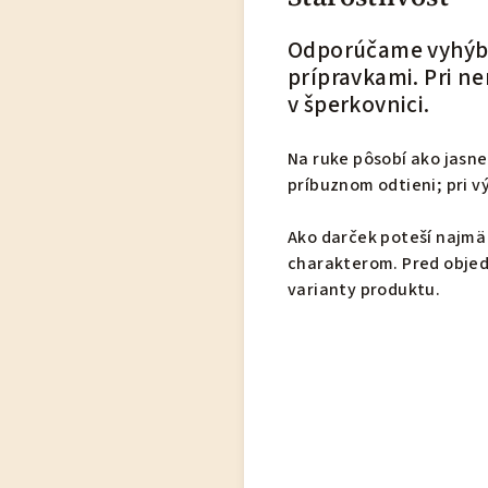
Odporúčame vyhýba
prípravkami. Pri n
v šperkovnici.
Na ruke pôsobí ako jasne
príbuznom odtieni; pri 
Ako darček poteší najmä
charakterom. Pred objed
varianty produktu.