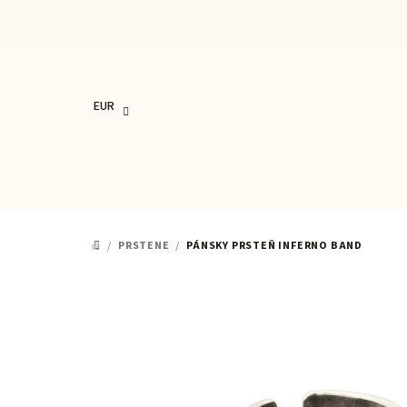
Prejsť
na
obsah
EUR
/
PRSTENE
/
PÁNSKY PRSTEŇ INFERNO BAND
DOMOV