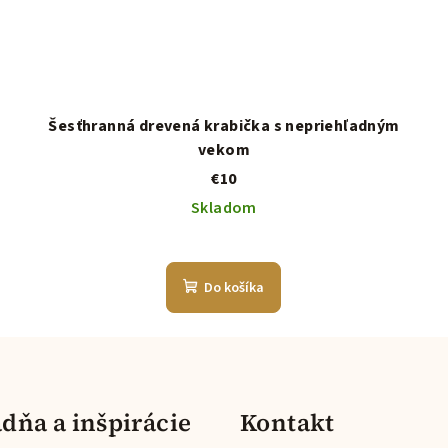
Šesťhranná drevená krabička s nepriehľadným
vekom
€10
Skladom
Do košíka
dňa a inšpirácie
Kontakt