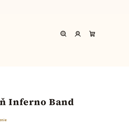
Hľadať
Prihlásenie
Nákupný
košík
ň Inferno Band
enie