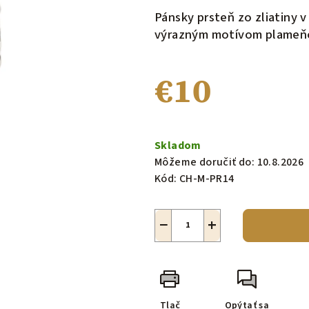
produktu
Pánsky prsteň zo zliatiny 
je
výrazným motívom plameň
0,0
z
€10
5
hviezdičiek.
Jednotková
cena:
Skladom
Môžeme doručiť do:
10.8.2026
Kód:
CH-M-PR14
−
+
Tlač
Opýtať sa