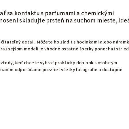
ť sa kontaktu s parfumami a chemickými
enosení skladujte prsteň na suchom mieste, ide
 čitateľný detail. Môžete ho zladiť s hodinkami alebo náram
výraznejšom modeli je vhodné ostatné šperky ponechať strie
 vtedy, keď chcete vybrať praktický doplnok s osobitým
naním odporúčame prezrieť všetky fotografie a dostupné