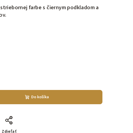
v striebornej farbe s čiernym podkladom a
ov.
Do košíka
Zdieľať