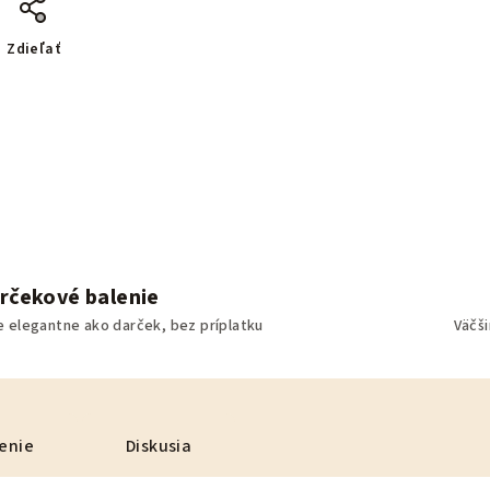
Zdieľať
rčekové balenie
e elegantne ako darček, bez príplatku
Väčš
enie
Diskusia