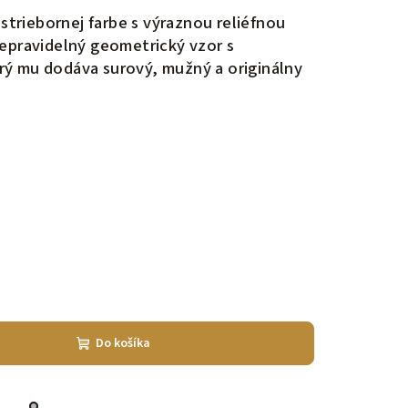
 striebornej farbe s výraznou reliéfnou
epravidelný geometrický vzor s
ý mu dodáva surový, mužný a originálny
Do košíka