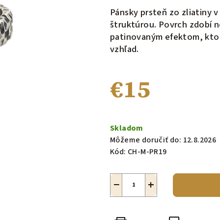
produktu
Pánsky prsteň zo zliatiny v
je
štruktúrou. Povrch zdobí n
0,0
patinovaným efektom, ktor
z
vzhľad.
5
hviezdičiek.
€15
Jednotková
cena:
Skladom
Môžeme doručiť do:
12.8.2026
Kód:
CH-M-PR19
−
+