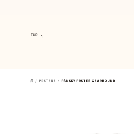
Prejsť
na
obsah
EUR
/
PRSTENE
/
PÁNSKY PRSTEŇ GEARBOUND
DOMOV