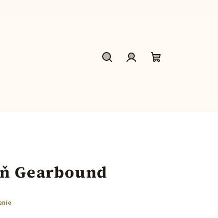
Hľadať
Prihlásenie
Nákupný
košík
eň Gearbound
enie