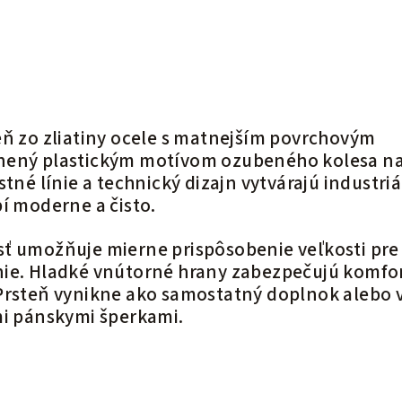
ň zo zliatiny ocele s matnejším povrchovým
nený plastickým motívom ozubeného kolesa n
stné línie a technický dizajn vytvárajú industri
í moderne a čisto.
ť umožňuje mierne prispôsobenie veľkosti pre
nie. Hladké vnútorné hrany zabezpečujú komfo
Prsteň vynikne ako samostatný doplnok alebo 
mi pánskymi šperkami.