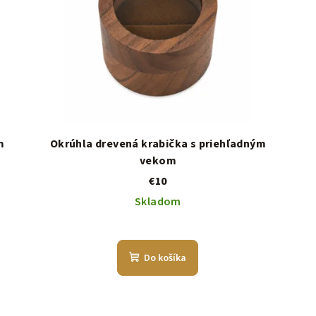
m
Okrúhla drevená krabička s priehľadným
vekom
€10
Skladom
Do košíka