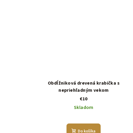
Obdĺžniková drevená krabička s
nepriehľadným vekom
€10
Skladom
Do košíka