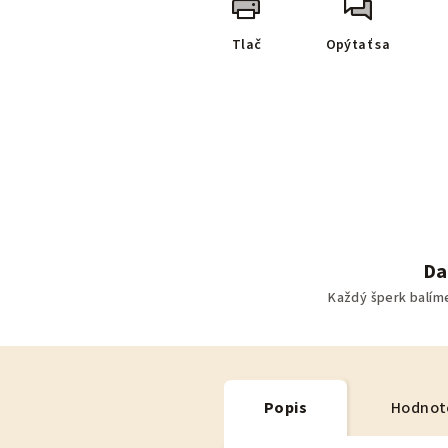
Tlač
Opýtať sa
Da
Každý šperk balím
Popis
Hodnot