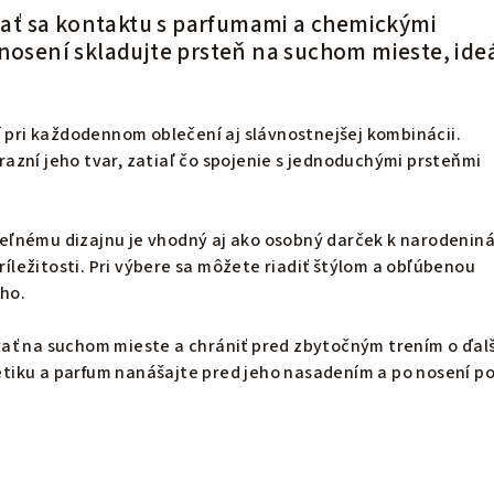
ť sa kontaktu s parfumami a chemickými
enosení skladujte prsteň na suchom mieste, ide
í pri každodennom oblečení aj slávnostnejšej kombinácii.
zní jeho tvar, zatiaľ čo spojenie s jednoduchými prsteňmi
.
ľnému dizajnu je vhodný aj ako osobný darček k narodenin
príležitosti. Pri výbere sa môžete riadiť štýlom a obľúbenou
ho.
ať na suchom mieste a chrániť pred zbytočným trením o ďal
iku a parfum nanášajte pred jeho nasadením a po nosení p