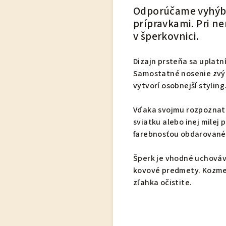
Odporúčame vyhýba
prípravkami. Pri n
v šperkovnici.
Dizajn prsteňa sa uplatn
Samostatné nosenie zvýra
vytvorí osobnejší styling
Vďaka svojmu rozpoznate
sviatku alebo inej milej 
farebnosťou obdarované
Šperk je vhodné uchováv
kovové predmety. Kozmet
zľahka očistite.