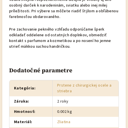
osobný darček k narodeninám, sviatku alebo inej milej
príležitosti. Pri výbere sa môžete riadiť štýlom a obľúbenou
farebnosťou obdarovaného.
Pre zachovanie pekného vzhľadu odporúčame šperk
odkladať oddelene od ostatných doplnkov, obmedziť
kontakt s parfumom a kozmetikou a po nosení ho jemne
utrieť mäkkou suchou handričkou.
Dodatočné parametre
Prstene z chirurgickej ocele a
Kategória
:
striebra
Záruka
:
2 roky
Hmotnosť
:
0.002 kg
Materiál
:
Zliatina