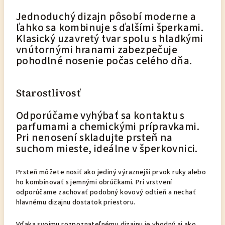
Jednoduchý dizajn pôsobí moderne a
ľahko sa kombinuje s ďalšími šperkami.
Klasický uzavretý tvar spolu s hladkými
vnútornými hranami zabezpečuje
pohodlné nosenie počas celého dňa.
Starostlivosť
Odporúčame vyhýbať sa kontaktu s
parfumami a chemickými prípravkami.
Pri nenosení skladujte prsteň na
suchom mieste, ideálne v šperkovnici.
Prsteň môžete nosiť ako jediný výraznejší prvok ruky alebo
ho kombinovať s jemnými obrúčkami. Pri vrstvení
odporúčame zachovať podobný kovový odtieň a nechať
hlavnému dizajnu dostatok priestoru.
Vďaka svojmu rozpoznateľnému dizajnu je vhodný aj ako