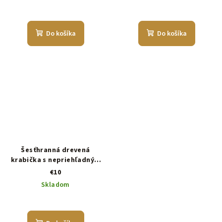
Do košíka
Do košíka
Šesťhranná drevená
krabička s nepriehľadným
vekom
€10
Skladom