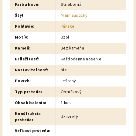
Farba kovu
:
Strieborná
Štýl
:
Minimalistický
Pohlavie
:
Pánske
Motív
:
Uzol
Kameň
:
Bez kameňa
Príležitosť
:
Každodenné nosenie
Nastaviteľnosť
:
Nie
Povrch
:
Leštený
Typ prsteňa
:
Obrúčkový
Obsah balenia
:
1 kus
Konštrukcia
Uzavretý
prsteňa
:
Veľkosť prsteňa
:
—