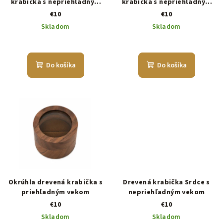
krabička s nepriehľadným
krabička s nepriehľadným
vekom
vekom
€10
€10
Skladom
Skladom
Do košíka
Do košíka
Okrúhla drevená krabička s
Drevená krabička Srdce s
priehľadným vekom
nepriehľadným vekom
€10
€10
Skladom
Skladom