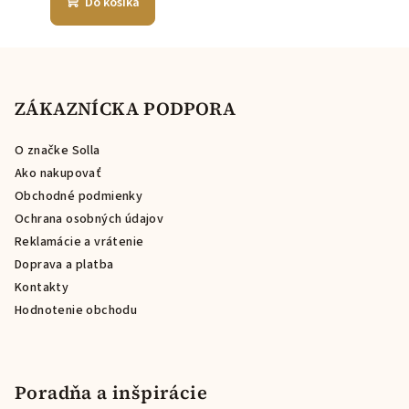
Do košíka
Z
á
p
ZÁKAZNÍCKA PODPORA
ä
O značke Solla
t
Ako nakupovať
i
Obchodné podmienky
e
Ochrana osobných údajov
Reklamácie a vrátenie
Doprava a platba
Kontakty
Hodnotenie obchodu
Poradňa a inšpirácie