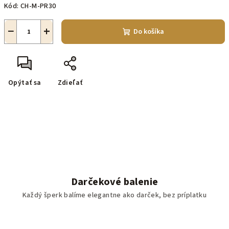
Kód:
CH-M-PR30
−
+
Do košíka
Opýtať sa
Zdieľať
Darčekové balenie
Každý šperk balíme elegantne ako darček, bez príplatku