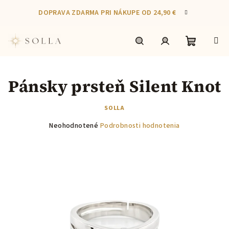
Prejsť
DOPRAVA ZDARMA PRI NÁKUPE OD 24,90 €
na
obsah
Nákupn
Hľadať
Prihlásenie
Pánsky prsteň Silent Knot
košík
SOLLA
Priemerné
Neohodnotené
Podrobnosti hodnotenia
hodnotenie
produktu
je
0,0
z
5
hviezdičiek.