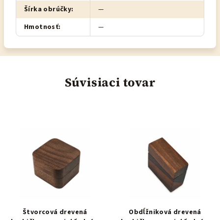
Šírka obrúčky
:
—
Hmotnosť
:
—
Súvisiaci tovar
Štvorcová drevená
Obdĺžniková drevená