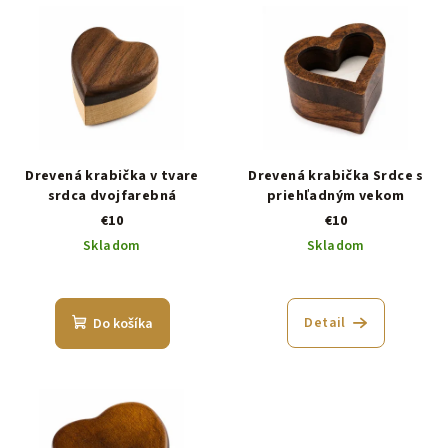
Drevená krabička v tvare
Drevená krabička Srdce s
srdca dvojfarebná
priehľadným vekom
€10
€10
Skladom
Skladom
Detail
Do košíka