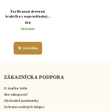
Šesťhranná drevená
krabička s nepriehľadným
vekom
€10
Skladom
Do košíka
Z
á
p
ZÁKAZNÍCKA PODPORA
ä
O značke Solla
t
Ako nakupovať
i
Obchodné podmienky
e
Ochrana osobných údajov