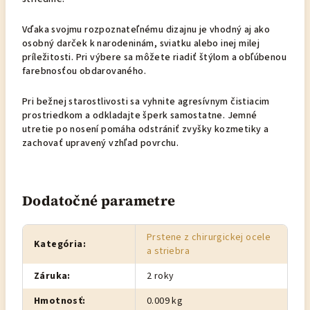
Vďaka svojmu rozpoznateľnému dizajnu je vhodný aj ako
osobný darček k narodeninám, sviatku alebo inej milej
príležitosti. Pri výbere sa môžete riadiť štýlom a obľúbenou
farebnosťou obdarovaného.
Pri bežnej starostlivosti sa vyhnite agresívnym čistiacim
prostriedkom a odkladajte šperk samostatne. Jemné
utretie po nosení pomáha odstrániť zvyšky kozmetiky a
zachovať upravený vzhľad povrchu.
Dodatočné parametre
Prstene z chirurgickej ocele
Kategória
:
a striebra
Záruka
:
2 roky
Hmotnosť
:
0.009 kg