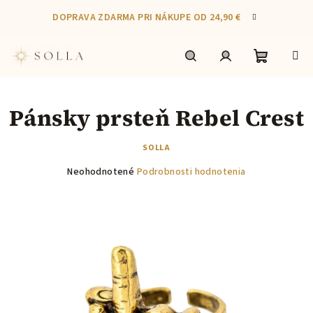
Prejsť
DOPRAVA ZDARMA PRI NÁKUPE OD 24,90 €
na
obsah
Nákupn
Hľadať
Prihlásenie
Pánsky prsteň Rebel Crest
košík
SOLLA
Priemerné
Neohodnotené
Podrobnosti hodnotenia
hodnotenie
produktu
je
0,0
z
5
hviezdičiek.