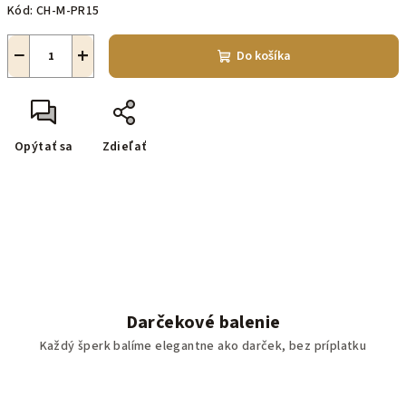
Kód:
CH-M-PR15
−
+
Do košíka
Opýtať sa
Zdieľať
Darčekové balenie
Každý šperk balíme elegantne ako darček, bez príplatku