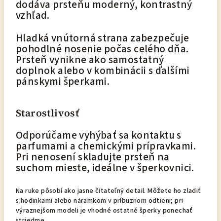
dodáva prsteňu moderný, kontrastný
vzhľad.
Hladká vnútorná strana zabezpečuje
pohodlné nosenie počas celého dňa.
Prsteň vynikne ako samostatný
doplnok alebo v kombinácii s ďalšími
pánskymi šperkami.
Starostlivosť
Odporúčame vyhýbať sa kontaktu s
parfumami a chemickými prípravkami.
Pri nenosení skladujte prsteň na
suchom mieste, ideálne v šperkovnici.
Na ruke pôsobí ako jasne čitateľný detail. Môžete ho zladiť
s hodinkami alebo náramkom v príbuznom odtieni; pri
výraznejšom modeli je vhodné ostatné šperky ponechať
striedme.