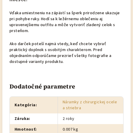
Vďaka umiestneniu na zápästí sa šperk prirodzene ukazuje
pri pohybe ruky. Hodí sa k ležérnemu oblečeniu aj
upravenejšiemu outfitu a môže vytvoriť zladený celok s
prsteňom.
Ako darček poteší najmä vtedy, keď chcete vybrať
praktický doplnok s osobitým charakterom. Pred
objednaním odporúčame prezrieť všetky fotografie a
dostupné varianty produktu.
Dodatočné parametre
Náramky z chirurgickej ocele
Kategória
:
a striebra
Záruka
:
2 roky
Hmotnosť
:
0.007 kg