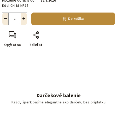
Môžeme doručiť do:
12.8.2026
Kód:
CH-M-NR15
−
+
Do košíka
Opýtať sa
Zdieľať
Darčekové balenie
Každý šperk balíme elegantne ako darček, bez príplatku