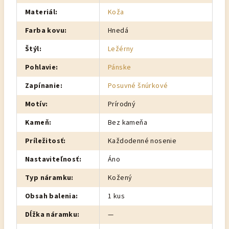
Materiál
:
Koža
Farba kovu
:
Hnedá
Štýl
:
Ležérny
Pohlavie
:
Pánske
Zapínanie
:
Posuvné šnúrkové
Motív
:
Prírodný
Kameň
:
Bez kameňa
Príležitosť
:
Každodenné nosenie
Nastaviteľnosť
:
Áno
Typ náramku
:
Kožený
Obsah balenia
:
1 kus
Dĺžka náramku
:
—