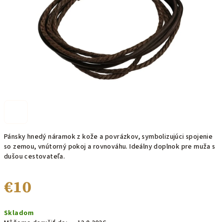
Pánsky hnedý náramok z kože a povrázkov, symbolizujúci spojenie
so zemou, vnútorný pokoj a rovnováhu. Ideálny doplnok pre muža s
dušou cestovateľa.
€10
Jednotková
Skladom
cena: