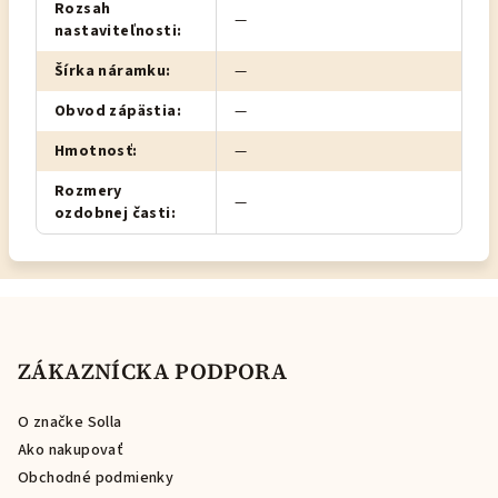
Rozsah
—
nastaviteľnosti
:
Šírka náramku
:
—
Obvod zápästia
:
—
Hmotnosť
:
—
Rozmery
—
ozdobnej časti
:
Z
á
p
ZÁKAZNÍCKA PODPORA
ä
O značke Solla
t
Ako nakupovať
i
Obchodné podmienky
e