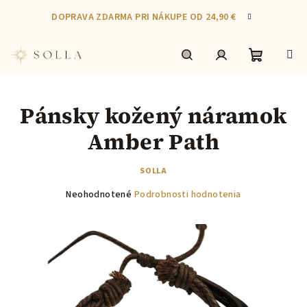
Prejsť
DOPRAVA ZDARMA PRI NÁKUPE OD 24,90 €
na
obsah
Nákupn
Hľadať
Prihlásenie
Pánsky kožený náramok
košík
Amber Path
SOLLA
Priemerné
Neohodnotené
Podrobnosti hodnotenia
hodnotenie
produktu
je
0,0
z
5
hviezdičiek.