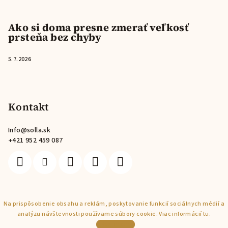
Ako si doma presne zmerať veľkosť
prsteňa bez chyby
5.7.2026
Kontakt
Info
@
solla.sk
+421 952 459 087
Na prispôsobenie obsahu a reklám, poskytovanie funkcií sociálnych médií a
Copyright 2026
Solla
. Všetky práva vyhradené.
analýzu návštevnosti používame súbory cookie. Viac informácií
tu
.
Vytvoril Shoptet
Rozumiem