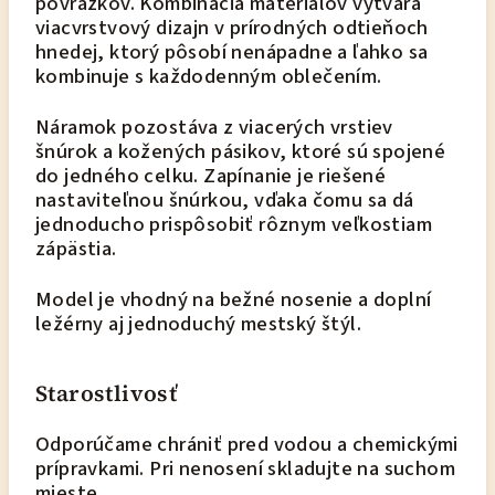
povrázkov. Kombinácia materiálov vytvára
viacvrstvový dizajn v prírodných odtieňoch
hnedej, ktorý pôsobí nenápadne a ľahko sa
kombinuje s každodenným oblečením.
Náramok pozostáva z viacerých vrstiev
šnúrok a kožených pásikov, ktoré sú spojené
do jedného celku. Zapínanie je riešené
nastaviteľnou šnúrkou, vďaka čomu sa dá
jednoducho prispôsobiť rôznym veľkostiam
zápästia.
Model je vhodný na bežné nosenie a doplní
ležérny aj jednoduchý mestský štýl.
Starostlivosť
Odporúčame chrániť pred vodou a chemickými
prípravkami. Pri nenosení skladujte na suchom
mieste.