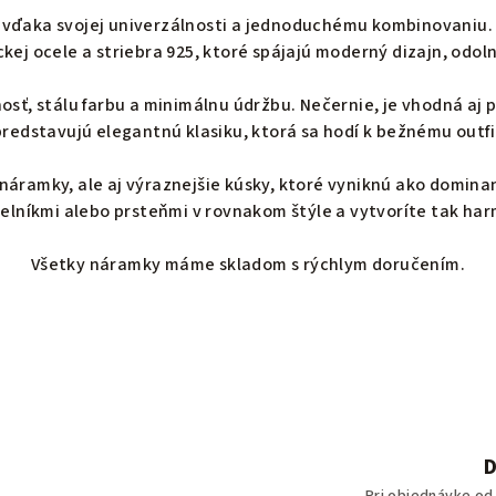
vďaka svojej univerzálnosti a jednoduchému kombinovaniu. V
kej ocele a striebra 925, ktoré spájajú moderný dizajn, odoln
osť, stálu farbu a minimálnu údržbu. Nečernie, je vhodná aj
redstavujú elegantnú klasiku, ktorá sa hodí k bežnému outfi
náramky, ale aj výraznejšie kúsky, ktoré vyniknú ako domin
elníkmi alebo prsteňmi v rovnakom štýle a vytvoríte tak har
Všetky náramky máme skladom s rýchlym doručením.
D
Pri objednávke od