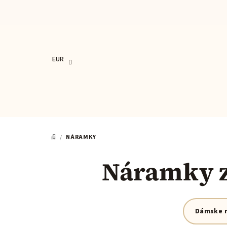
Prejsť
na
obsah
EUR
/
NÁRAMKY
DOMOV
Náramky z 
Dámske 