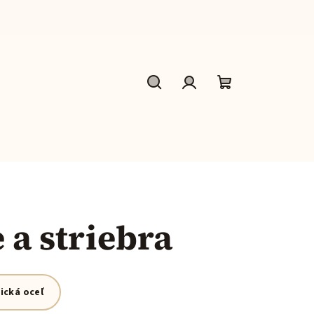
Hľadať
Prihlásenie
Nákupný
košík
 a striebra
ická oceľ