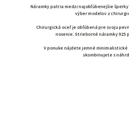
Náramky patria medzi najobľúbenejšie šperky 
výber modelov z chirurgic
Chirurgická oceľ je obľúbená pre svoju pevn
nosenie. Strieborné náramky 925 p
V ponuke nájdete jemné minimalistické 
skombinujete s náhrd