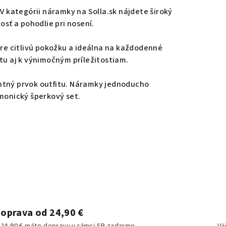
 kategórii náramky na Solla.sk nájdete široký
osť a pohodlie pri nosení.
 pre citlivú pokožku a ideálna na každodenné
tu aj k výnimočným príležitostiam.
antný prvok outfitu. Náramky jednoducho
monický šperkový set.
oprava od 24,90 €
 24,90 € máte dopravu v rámci SR zadarmo.
Vä