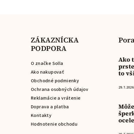
Z
á
ZÁKAZNÍCKA
Pora
p
PODPORA
ä
Ako t
t
O značke Solla
prste
Ako nakupovať
to vš
i
Obchodné podmienky
e
29.7.2026
Ochrana osobných údajov
Reklamácie a vrátenie
Môže
Doprava a platba
šper
Kontakty
ocel
Hodnotenie obchodu