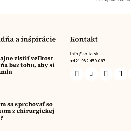
dňa a inšpirácie
Kontakt
Info
@
solla.sk
ajne zistiť veľkosť
+421 952 459 087
ňa bez toho, aby si
imla
m sa sprchovať so
kom z chirurgickej
e?