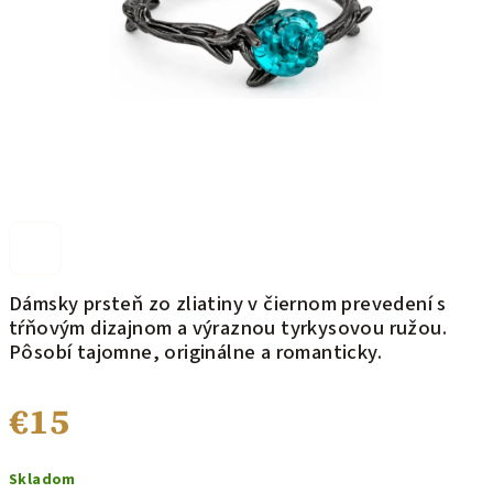
Dámsky prsteň zo zliatiny v čiernom prevedení s
tŕňovým dizajnom a výraznou tyrkysovou ružou.
Pôsobí tajomne, originálne a romanticky.
€15
Jednotková
Skladom
cena: