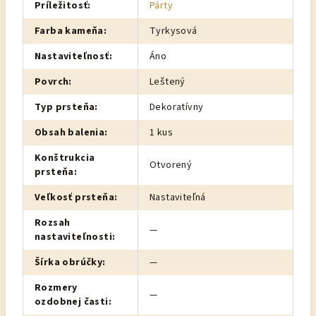
Príležitosť
:
Párty
Farba kameňa
:
Tyrkysová
Nastaviteľnosť
:
Áno
Povrch
:
Leštený
Typ prsteňa
:
Dekoratívny
Obsah balenia
:
1 kus
Konštrukcia
Otvorený
prsteňa
:
Veľkosť prsteňa
:
Nastaviteľná
Rozsah
—
nastaviteľnosti
:
Šírka obrúčky
:
—
Rozmery
—
ozdobnej časti
: