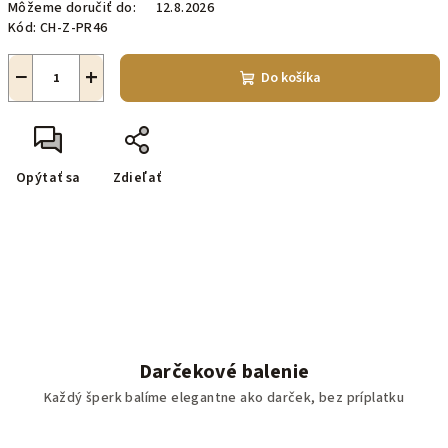
Môžeme doručiť do:
12.8.2026
Kód:
CH-Z-PR46
−
+
Do košíka
Opýtať sa
Zdieľať
Darčekové balenie
Každý šperk balíme elegantne ako darček, bez príplatku