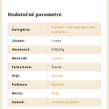
Dodatočné parametre
Prstene z chirurgickej ocele
Kategória
:
a striebra
Záruka
:
2 roky
Hmotnosť
:
0.002 kg
Materiál
:
Zliatina
Farba kovu
:
Čierna
Štýl
:
Gotický
Pohlavie
:
Dámske
Motív
:
Ruža
Kameň
:
Tyrkysový kameň