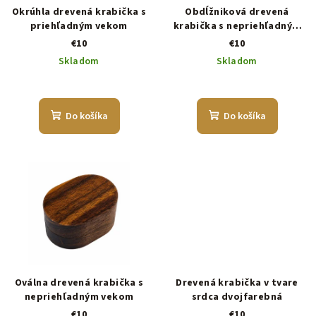
Okrúhla drevená krabička s
Obdĺžniková drevená
priehľadným vekom
krabička s nepriehľadným
vekom
€10
€10
Skladom
Skladom
Do košíka
Do košíka
Oválna drevená krabička s
Drevená krabička v tvare
nepriehľadným vekom
srdca dvojfarebná
€10
€10