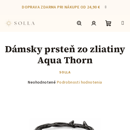
Prejsť
DOPRAVA ZDARMA PRI NÁKUPE OD 24,90 €
na
obsah
Nákupn
Hľadať
Prihlásenie
Dámsky prsteň zo zliatiny
košík
Aqua Thorn
SOLLA
Priemerné
Neohodnotené
Podrobnosti hodnotenia
hodnotenie
produktu
je
0,0
z
5
hviezdičiek.