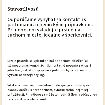
Starostlivosť
Odporúčame vyhýbať sa kontaktu s
parfumami a chemickými prípravkami.
Pri nenosení skladujte prsteň na
suchom mieste, ideálne v šperkovnici.
Dizajn prsteňa sa uplatní pri každodennom oblečení aj
slávnostnejšej kombinácii. Samostatné nosenie zvýrazní
jeho tvar, zatiaľ čo spojenie s jednoduchými prsteňmi
vytvorí osobnejší styling.
Vďaka svojmu rozpoznateľnému dizajnu je vhodný aj ako
osobný darček k narodeninám, sviatku alebo inej milej
príležitosti. Pri výbere sa môžete riadiť štýlom a obľúbenou
farebnosťou obdarovaného.