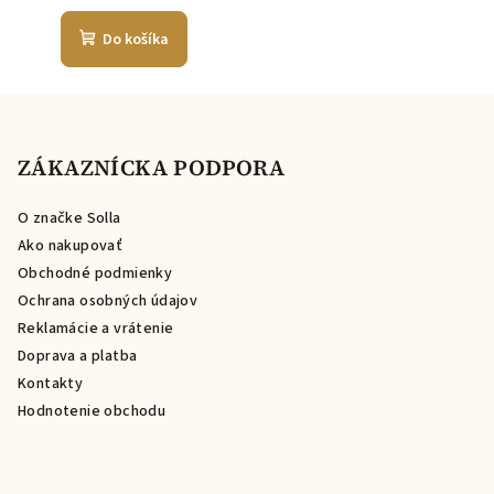
Do košíka
Z
á
p
ZÁKAZNÍCKA PODPORA
ä
O značke Solla
t
Ako nakupovať
i
Obchodné podmienky
e
Ochrana osobných údajov
Reklamácie a vrátenie
Doprava a platba
Kontakty
Hodnotenie obchodu