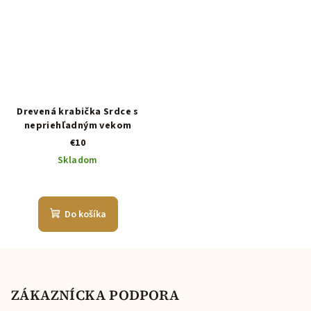
Drevená krabička Srdce s
nepriehľadným vekom
€10
Skladom
Do košíka
Z
á
p
ZÁKAZNÍCKA PODPORA