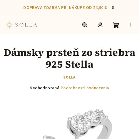
Prejsť
DOPRAVA ZDARMA PRI NÁKUPE OD 24,90 €
na
obsah
Nákupn
Hľadať
Prihlásenie
Dámsky prsteň zo striebra
košík
925 Stella
SOLLA
Priemerné
Neohodnotené
Podrobnosti hodnotenia
hodnotenie
produktu
je
0,0
z
5
hviezdičiek.