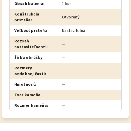
Obsah balenia
:
1 kus
Konštrukcia
Otvorený
prsteňa
:
Veľkosť prsteňa
:
Nastaviteľná
Rozsah
—
nastaviteľnosti
:
Šírka obrúčky
:
—
Rozmery
—
ozdobnej časti
:
Hmotnosť
:
—
Tvar kameňa
:
—
Rozmer kameňa
:
—