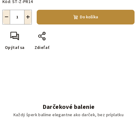
Kód:
ST-Z-PR14
−
+
Do košíka
Opýtať sa
Zdieľať
Darčekové balenie
Každý šperk balíme elegantne ako darček, bez príplatku