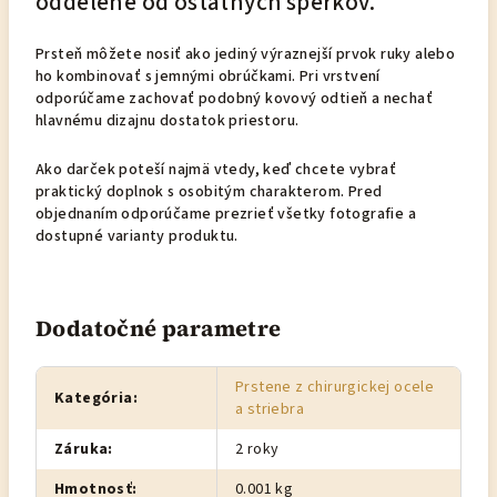
oddelene od ostatných šperkov.
Prsteň môžete nosiť ako jediný výraznejší prvok ruky alebo
ho kombinovať s jemnými obrúčkami. Pri vrstvení
odporúčame zachovať podobný kovový odtieň a nechať
hlavnému dizajnu dostatok priestoru.
Ako darček poteší najmä vtedy, keď chcete vybrať
praktický doplnok s osobitým charakterom. Pred
objednaním odporúčame prezrieť všetky fotografie a
dostupné varianty produktu.
Dodatočné parametre
Prstene z chirurgickej ocele
Kategória
:
a striebra
Záruka
:
2 roky
Hmotnosť
:
0.001 kg