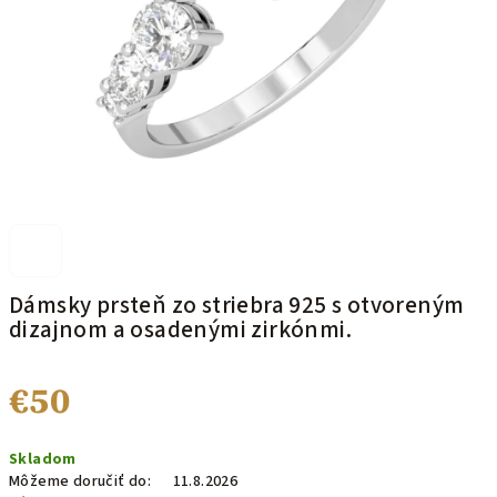
Dámsky prsteň zo striebra 925 s otvoreným
dizajnom a osadenými zirkónmi.
€50
Jednotková
Skladom
cena:
Môžeme doručiť do:
11.8.2026