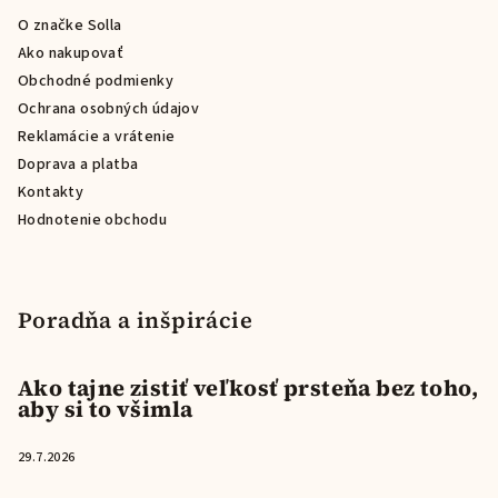
ä
O značke Solla
t
Ako nakupovať
i
Obchodné podmienky
e
Ochrana osobných údajov
Reklamácie a vrátenie
Doprava a platba
Kontakty
Hodnotenie obchodu
Poradňa a inšpirácie
Ako tajne zistiť veľkosť prsteňa bez toho,
aby si to všimla
29.7.2026