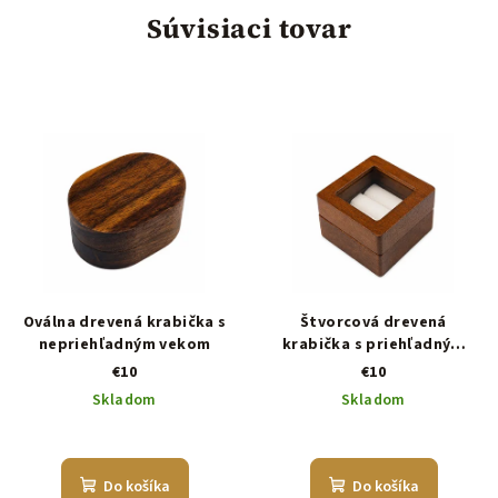
Súvisiaci tovar
Oválna drevená krabička s
Štvorcová drevená
nepriehľadným vekom
krabička s priehľadným
vekom
€10
€10
Skladom
Skladom
Do košíka
Do košíka