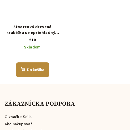
Štvorcová drevená
krabička s nepriehľadným
vekom
€10
Skladom
Do košíka
Z
á
p
ZÁKAZNÍCKA PODPORA
ä
O značke Solla
t
Ako nakupovať
i