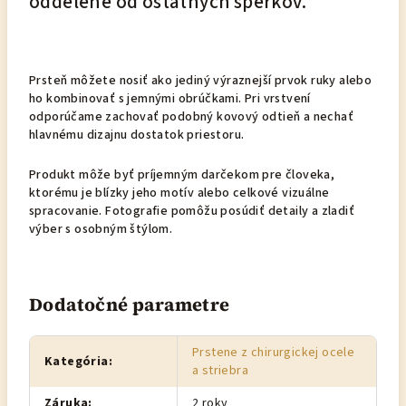
oddelene od ostatných šperkov.
Prsteň môžete nosiť ako jediný výraznejší prvok ruky alebo
ho kombinovať s jemnými obrúčkami. Pri vrstvení
odporúčame zachovať podobný kovový odtieň a nechať
hlavnému dizajnu dostatok priestoru.
Produkt môže byť príjemným darčekom pre človeka,
ktorému je blízky jeho motív alebo celkové vizuálne
spracovanie. Fotografie pomôžu posúdiť detaily a zladiť
výber s osobným štýlom.
Dodatočné parametre
Prstene z chirurgickej ocele
Kategória
:
a striebra
Záruka
:
2 roky