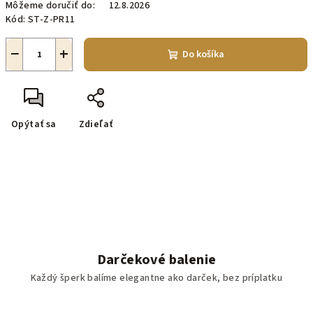
Môžeme doručiť do:
12.8.2026
Kód:
ST-Z-PR11
−
+
Do košíka
Opýtať sa
Zdieľať
Darčekové balenie
Každý šperk balíme elegantne ako darček, bez príplatku