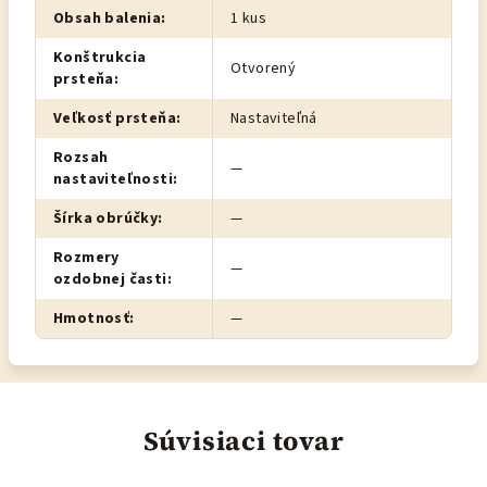
Obsah balenia
:
1 kus
Konštrukcia
Otvorený
prsteňa
:
Veľkosť prsteňa
:
Nastaviteľná
Rozsah
—
nastaviteľnosti
:
Šírka obrúčky
:
—
Rozmery
—
ozdobnej časti
:
Hmotnosť
:
—
Súvisiaci tovar