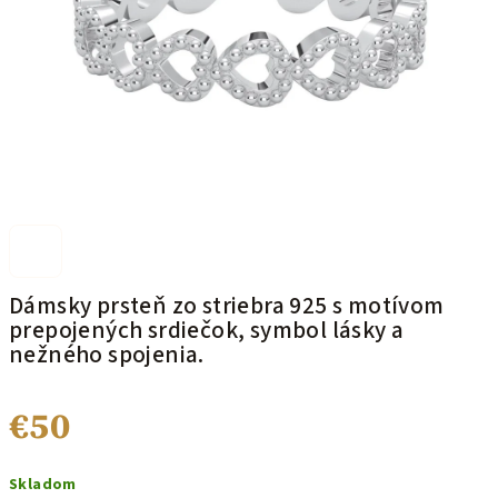
Dámsky prsteň zo striebra 925 s motívom
prepojených srdiečok, symbol lásky a
nežného spojenia.
€50
Jednotková
Skladom
cena: