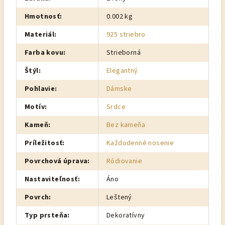
Hmotnosť
:
0.002 kg
Materiál
:
925 striebro
Farba kovu
:
Strieborná
Štýl
:
Elegantný
Pohlavie
:
Dámske
Motív
:
Srdce
Kameň
:
Bez kameňa
Príležitosť
:
Každodenné nosenie
Povrchová úprava
:
Ródiovanie
Nastaviteľnosť
:
Áno
Povrch
:
Leštený
Typ prsteňa
:
Dekoratívny