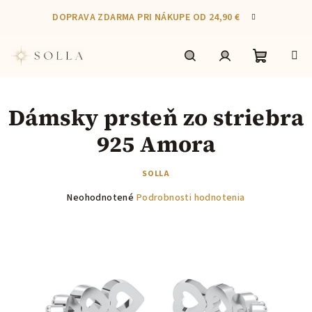
Prejsť
DOPRAVA ZDARMA PRI NÁKUPE OD 24,90 €
na
obsah
Nákupn
Hľadať
Prihlásenie
Dámsky prsteň zo striebra
košík
925 Amora
SOLLA
Priemerné
Neohodnotené
Podrobnosti hodnotenia
hodnotenie
produktu
je
0,0
z
5
hviezdičiek.