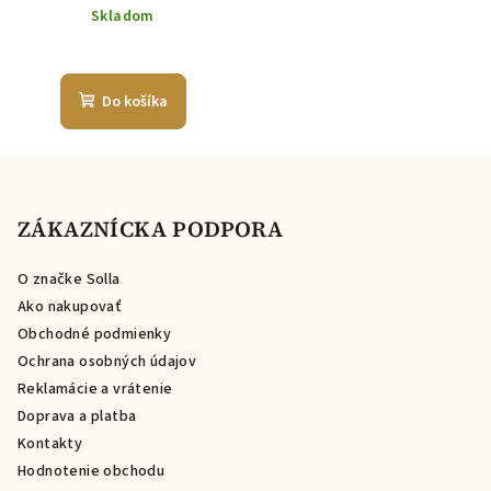
Skladom
Do košíka
Z
á
p
ZÁKAZNÍCKA PODPORA
ä
O značke Solla
t
Ako nakupovať
i
Obchodné podmienky
e
Ochrana osobných údajov
Reklamácie a vrátenie
Doprava a platba
Kontakty
Hodnotenie obchodu