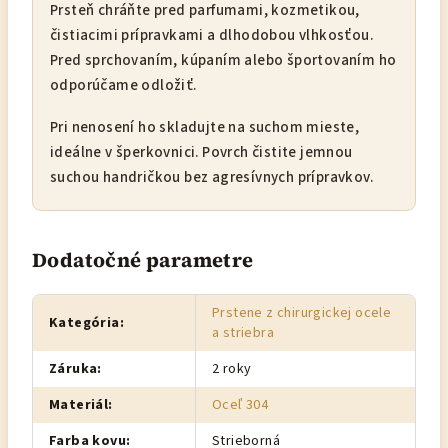
Prsteň chráňte pred parfumami, kozmetikou,
čistiacimi prípravkami a dlhodobou vlhkosťou.
Pred sprchovaním, kúpaním alebo športovaním ho
odporúčame odložiť.
Pri nenosení ho skladujte na suchom mieste,
ideálne v šperkovnici. Povrch čistite jemnou
suchou handričkou bez agresívnych prípravkov.
Dodatočné parametre
Prstene z chirurgickej ocele
Kategória
:
a striebra
Záruka
:
2 roky
Materiál
:
Oceľ 304
Farba kovu
:
Strieborná