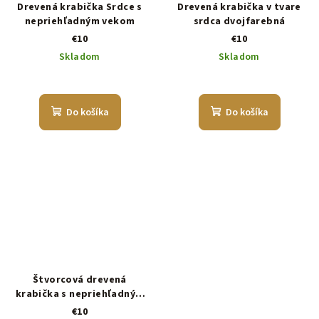
Drevená krabička Srdce s
Drevená krabička v tvare
nepriehľadným vekom
srdca dvojfarebná
€10
€10
Skladom
Skladom
Do košíka
Do košíka
Štvorcová drevená
krabička s nepriehľadným
vekom
€10