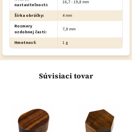
16,7 - 19,8 mm
nastaviteľnosti
:
Šírka obrúčky
:
4 mm
Rozmery
7,8 mm
ozdobnej časti
:
Hmotnosť
:
1 g
Súvisiaci tovar