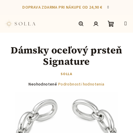
Prejsť
DOPRAVA ZDARMA PRI NÁKUPE OD 24,90 €
na
obsah
Nákupn
Hľadať
Prihlásenie
Dámsky oceľový prsteň
košík
Signature
SOLLA
Priemerné
Neohodnotené
Podrobnosti hodnotenia
hodnotenie
produktu
je
0,0
z
5
hviezdičiek.