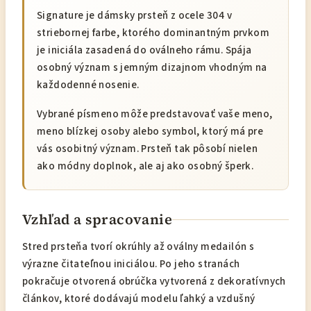
Signature je dámsky prsteň z ocele 304 v
striebornej farbe, ktorého dominantným prvkom
je iniciála zasadená do oválneho rámu. Spája
osobný význam s jemným dizajnom vhodným na
každodenné nosenie.
Vybrané písmeno môže predstavovať vaše meno,
meno blízkej osoby alebo symbol, ktorý má pre
vás osobitný význam. Prsteň tak pôsobí nielen
ako módny doplnok, ale aj ako osobný šperk.
Vzhľad a spracovanie
Stred prsteňa tvorí okrúhly až oválny medailón s
výrazne čitateľnou iniciálou. Po jeho stranách
pokračuje otvorená obrúčka vytvorená z dekoratívnych
článkov, ktoré dodávajú modelu ľahký a vzdušný