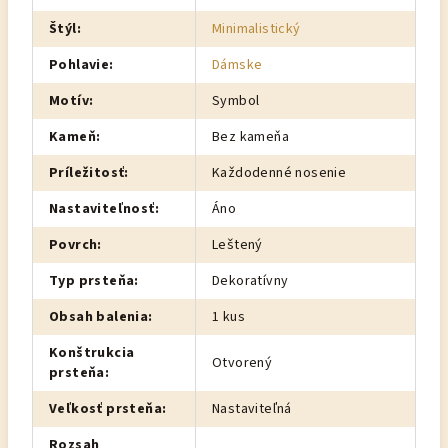
Štýl
:
Minimalistický
Pohlavie
:
Dámske
Motív
:
Symbol
Kameň
:
Bez kameňa
Príležitosť
:
Každodenné nosenie
Nastaviteľnosť
:
Áno
Povrch
:
Leštený
Typ prsteňa
:
Dekoratívny
Obsah balenia
:
1 kus
Konštrukcia
Otvorený
prsteňa
:
Veľkosť prsteňa
:
Nastaviteľná
Rozsah