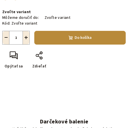
Jednotková
Zvoľte variant
cena:
Môžeme doručiť do:
Zvoľte variant
Kód:
Zvoľte variant
−
+
Do košíka
Opýtať sa
Zdieľať
Darčekové balenie