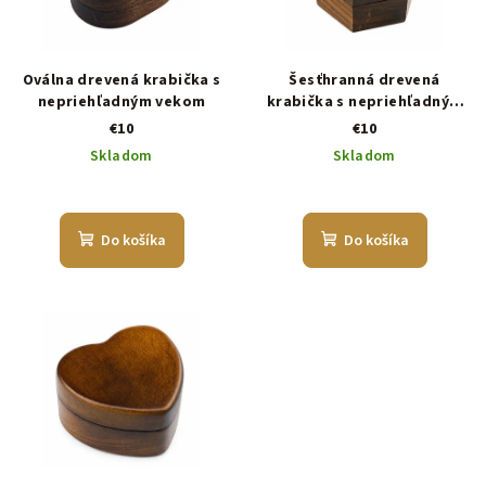
Oválna drevená krabička s
Šesťhranná drevená
nepriehľadným vekom
krabička s nepriehľadným
vekom
€10
€10
Skladom
Skladom
Do košíka
Do košíka