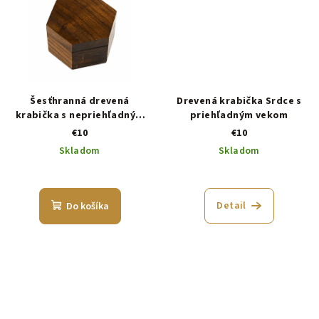
Šesťhranná drevená
Drevená krabička Srdce s
krabička s nepriehľadným
priehľadným vekom
vekom
€10
€10
Skladom
Skladom
Detail
Do košíka