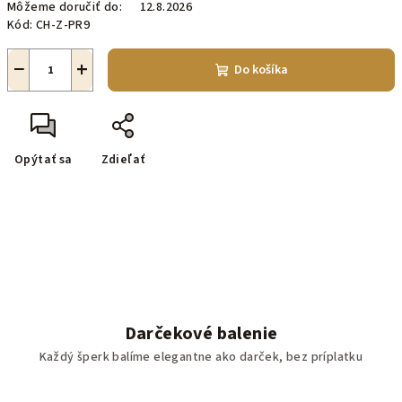
Môžeme doručiť do:
12.8.2026
Kód:
CH-Z-PR9
−
+
Do košíka
Opýtať sa
Zdieľať
Darčekové balenie
Každý šperk balíme elegantne ako darček, bez príplatku