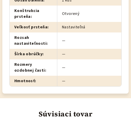
Obsah balenia
:
1 kus
Konštrukcia
Otvorený
prsteňa
:
Veľkosť prsteňa
:
Nastaviteľná
Rozsah
—
nastaviteľnosti
:
Šírka obrúčky
:
—
Rozmery
—
ozdobnej časti
:
Hmotnosť
:
—
Súvisiaci tovar