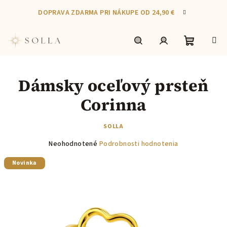
Prejsť
DOPRAVA ZDARMA PRI NÁKUPE OD 24,90 €
na
obsah
Nákupn
Hľadať
Prihlásenie
Dámsky oceľový prsteň
košík
Corinna
SOLLA
Priemerné
Neohodnotené
Podrobnosti hodnotenia
hodnotenie
Novinka
produktu
je
0,0
z
5
hviezdičiek.