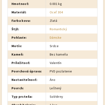
Hmotnosť
:
0.001 kg
Materiál
:
Oceľ 304
Farba kovu
:
Zlatá
Štýl
:
Romantický
Pohlavie
:
Dámske
Motív
:
Srdce
Kameň
:
Bez kameňa
Príležitosť
:
Valentín
Povrchová úprava
:
PVD pozlatenie
Nastaviteľnosť
:
Áno
Povrch
:
Leštený
Typ prsteňa
:
Solitérny