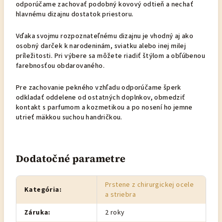
odporúčame zachovať podobný kovový odtieň a nechať
hlavnému dizajnu dostatok priestoru.
Vďaka svojmu rozpoznateľnému dizajnu je vhodný aj ako
osobný darček k narodeninám, sviatku alebo inej milej
príležitosti. Pri výbere sa môžete riadiť štýlom a obľúbenou
farebnosťou obdarovaného.
Pre zachovanie pekného vzhľadu odporúčame šperk
odkladať oddelene od ostatných doplnkov, obmedziť
kontakt s parfumom a kozmetikou a po nosení ho jemne
utrieť mäkkou suchou handričkou.
Dodatočné parametre
Prstene z chirurgickej ocele
Kategória
:
a striebra
Záruka
:
2 roky