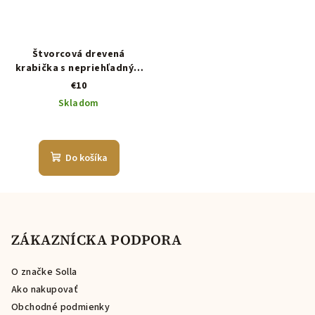
Štvorcová drevená
krabička s nepriehľadným
vekom
€10
Skladom
Do košíka
Z
á
p
ZÁKAZNÍCKA PODPORA
ä
O značke Solla
t
Ako nakupovať
i
Obchodné podmienky