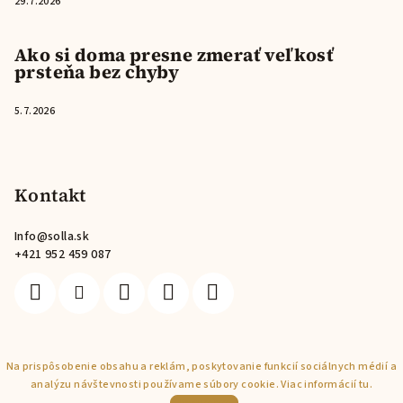
29.7.2026
Ako si doma presne zmerať veľkosť
prsteňa bez chyby
5.7.2026
Kontakt
Info
@
solla.sk
+421 952 459 087
Copyright 2026
Solla
. Všetky práva vyhradené.
Na prispôsobenie obsahu a reklám, poskytovanie funkcií sociálnych médií a
analýzu návštevnosti používame súbory cookie. Viac informácií
tu
.
Rozumiem