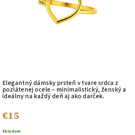
Elegantný dámsky prsteň v tvare srdca z
pozlátenej ocele – minimalistický, ženský a
ideálny na každý deň aj ako darček.
€15
Jednotková
Skladom
cena: