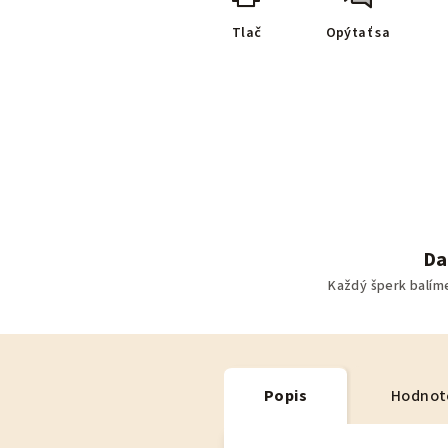
Tlač
Opýtať sa
Da
Každý šperk balím
Popis
Hodnot