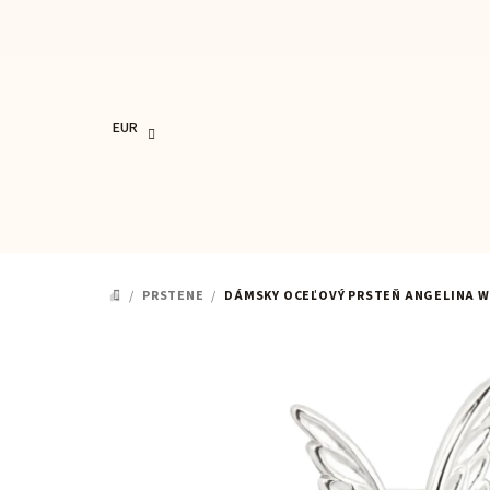
Prejsť
na
obsah
EUR
/
PRSTENE
/
DÁMSKY OCEĽOVÝ PRSTEŇ ANGELINA 
DOMOV