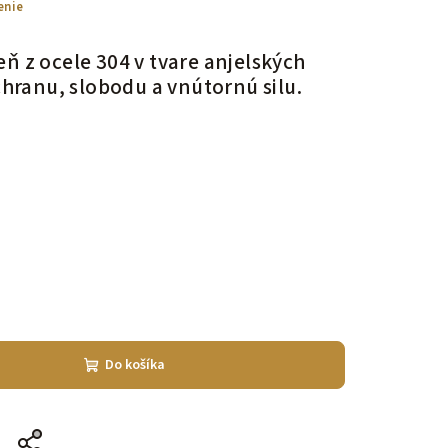
enie
ň z ocele 304 v tvare anjelských
chranu, slobodu a vnútornú silu.
Do košíka