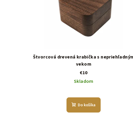
Štvorcová drevená krabička s nepriehľadný
vekom
€10
Skladom
Do košíka