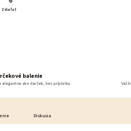
Zdieľať
rčekové balenie
e elegantne ako darček, bez príplatku
Väčš
enie
Diskusia