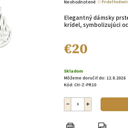
Priemerné
Neohodnotené
Pridať hodnot
hodnotenie
produktu
Elegantný dámsky prste
je
krídel, symbolizujúci o
0,0
z
€20
5
hviezdičiek.
Jednotková
cena:
Skladom
Môžeme doručiť do:
12.8.2026
Kód:
CH-Z-PR10
−
+