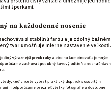
áva prsteňu čistý vzhľad a umožňuje jednodu
šími šperkami.
dný na každodenné nosenie
 zachováva si stabilnú farbu a je odolný bežné
ený tvar umožňuje mierne nastavenie veľkosti
jediný výraznejší prvok ruky alebo ho kombinovať s jemnými
 odporúčame zachovať podobný kovový odtieň a nechať hlav
ru.
 vtedy, keď chcete vybrať praktický doplnok s osobitým
naním odporúčame prezrieť všetky fotografie a dostupné