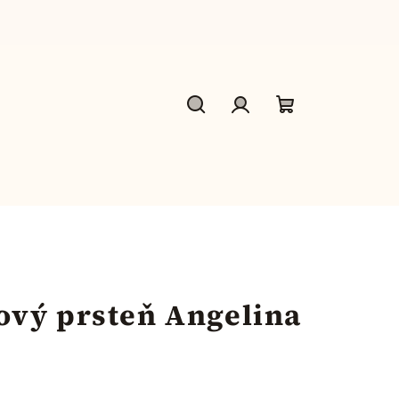
Hľadať
Prihlásenie
Nákupný
košík
ový prsteň Angelina