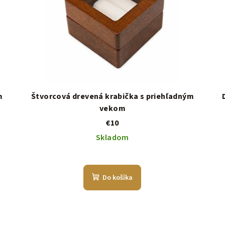
m
Štvorcová drevená krabička s priehľadným
vekom
€10
Skladom
Do košíka