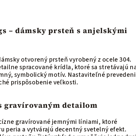
s – dámsky prsteň s anjelskými
dámsky otvorený prsteň vyrobený z ocele 304.
etailne spracované krídla, ktoré sa stretávajú n
jemný, symbolický motív. Nastaviteľné preveden
hé prispôsobenie veľkosti.
s gravírovaným detailom
cízne gravírované jemnými líniami, ktoré
u peria a vytvárajú decentný svetelný efekt.