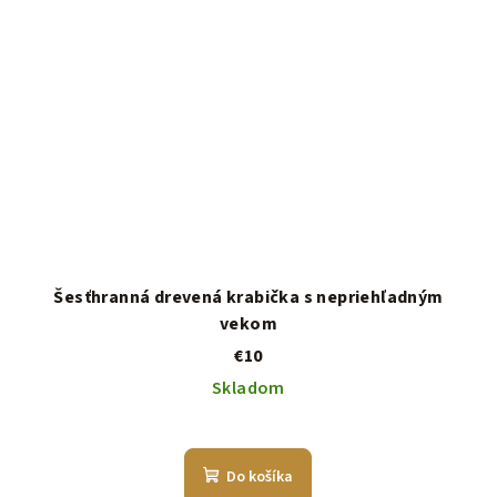
Šesťhranná drevená krabička s nepriehľadným
vekom
€10
Skladom
Do košíka