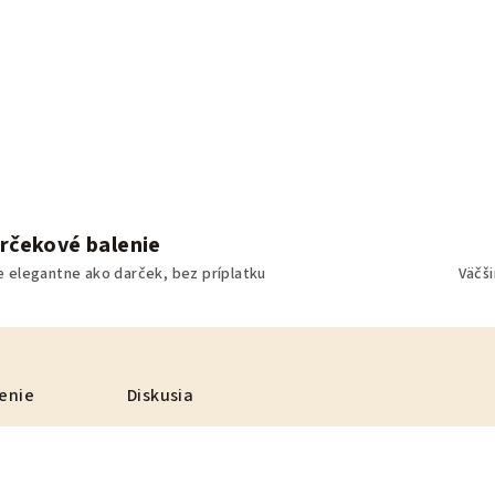
rčekové balenie
e elegantne ako darček, bez príplatku
Väčš
enie
Diskusia