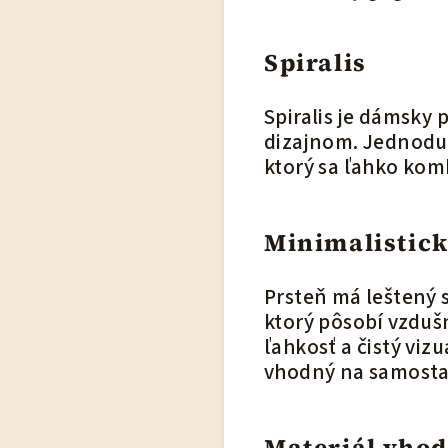
Spiralis
Spiralis je dámsky
dizajnom. Jednoduc
ktorý sa ľahko kom
Minimalistick
Prsteň má leštený s
ktorý pôsobí vzduš
ľahkosť a čistý vi
vhodný na samostat
Materiál vhod