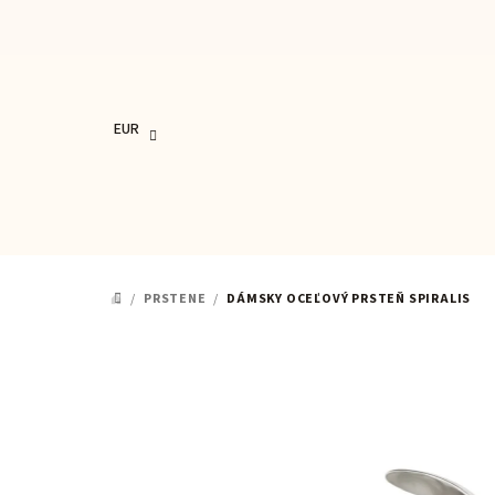
Prejsť
na
obsah
EUR
/
PRSTENE
/
DÁMSKY OCEĽOVÝ PRSTEŇ SPIRALIS
DOMOV