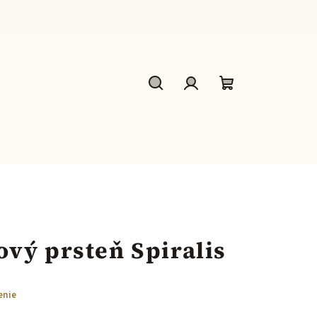
Hľadať
Prihlásenie
Nákupný
košík
vý prsteň Spiralis
enie