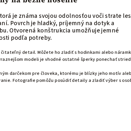
torá je známa svojou odolnosťou voči strate le
ní. Povrch je hladký, príjemný na dotyk a
bu.
Otvorená konštrukcia umožňuje jemné
osti podľa potreby.
 čitateľný detail. Môžete ho zladiť s hodinkami alebo náram
výraznejšom modeli je vhodné ostatné šperky ponechať strie
ným darčekom pre človeka, ktorému je blízky jeho motív ale
anie. Fotografie pomôžu posúdiť detaily a zladiť výber s os