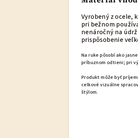
Vyrobený z ocele, k
pri bežnom používa
nenáročný na údrž
prispôsobenie veľk
Na ruke pôsobí ako jasne
príbuznom odtieni; pri 
Produkt môže byť príjem
celkové vizuálne spracov
štýlom.