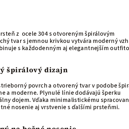
 prsteň z ocele 304 s otvoreným špirálovým
hý tvar s jemnou krivkou vytvára moderný vzh
binuje s každodenným aj elegantnejším outfit
ý špirálový dizajn
trieborný povrch a otvorený tvar v podobe špir
ne a moderne. Plynulé línie dodávajú šperku
zuálny dojem. Vďaka minimalistickému spracovan
né nosenie aj vrstvenie s ďalšími prsteňmi.
ný na bežné nosenie