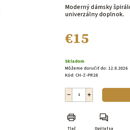
produktu
Moderný dámsky špirálo
je
univerzálny doplnok.
0,0
z
€15
5
hviezdičiek.
Jednotková
cena:
Skladom
Môžeme doručiť do:
12.8.2026
Kód:
CH-Z-PR28
−
+
Tlač
Opýtať sa