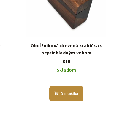
m
Obdĺžniková drevená krabička s
nepriehľadným vekom
€10
Skladom
Do košíka