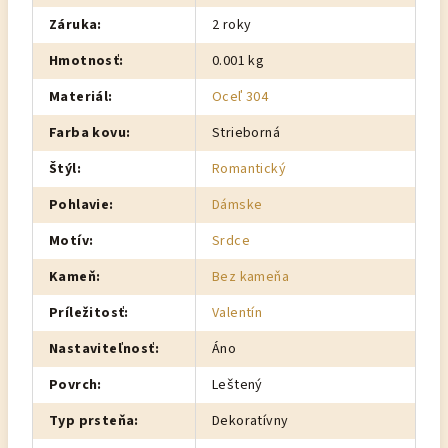
Záruka
:
2 roky
Hmotnosť
:
0.001 kg
Materiál
:
Oceľ 304
Farba kovu
:
Strieborná
Štýl
:
Romantický
Pohlavie
:
Dámske
Motív
:
Srdce
Kameň
:
Bez kameňa
Príležitosť
:
Valentín
Nastaviteľnosť
:
Áno
Povrch
:
Leštený
Typ prsteňa
:
Dekoratívny