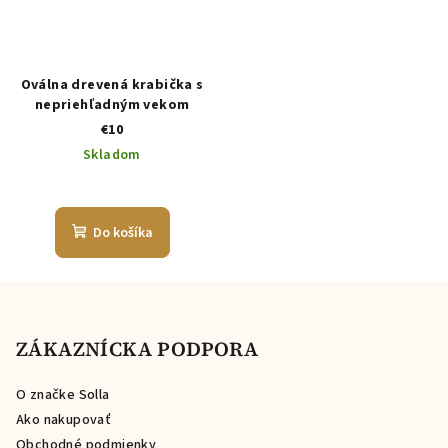
Oválna drevená krabička s
nepriehľadným vekom
€10
Skladom
Do košíka
Z
á
p
ZÁKAZNÍCKA PODPORA
ä
O značke Solla
t
Ako nakupovať
i
Obchodné podmienky