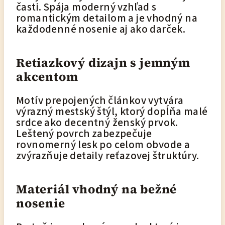
časti. Spája moderný vzhľad s
romantickým detailom a je vhodný na
každodenné nosenie aj ako darček.
Retiazkový dizajn s jemným
akcentom
Motív prepojených článkov vytvára
výrazný mestský štýl, ktorý dopĺňa malé
srdce ako decentný ženský prvok.
Leštený povrch zabezpečuje
rovnomerný lesk po celom obvode a
zvýrazňuje detaily reťazovej štruktúry.
Materiál vhodný na bežné
nosenie