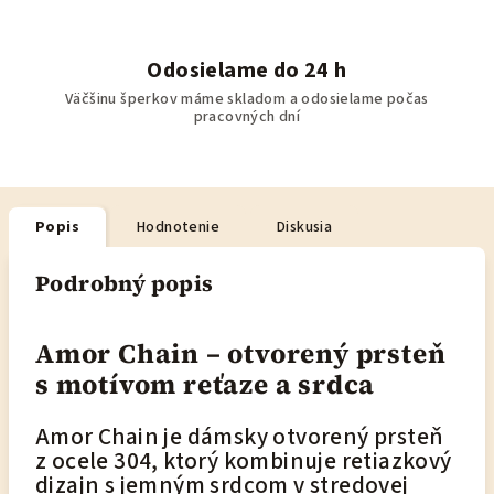
Odosielame do 24 h
Väčšinu šperkov máme skladom a odosielame počas
pracovných dní
Popis
Hodnotenie
Diskusia
Podrobný popis
Amor Chain – otvorený prsteň
s motívom reťaze a srdca
Amor Chain je dámsky otvorený prsteň
z ocele 304, ktorý kombinuje retiazkový
dizajn s jemným srdcom v stredovej