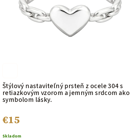
Štýlový nastaviteľný prsteň z ocele 304 s
retiazkovým vzorom a jemným srdcom ako
symbolom lásky.
€15
Jednotková
Skladom
cena: