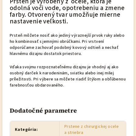
Prsteň je vyrobený z ocele, ktorá je
odolná voči vode, opotrebeniu a zmene
farby. Otvorený tvar umožňuje mierne
nastavenie veľkosti.
Prsteň môžete nosiť ako jediný výraznejší prvok ruky alebo
ho kombinovať s jemnými obrúčkami. Pri vrstvení
odporúčame zachovať podobný kovový odtieň a nechať
hlavnému dizajnu dostatok priestoru.
Vďaka svojmu rozpoznateľnému dizajnu je vhodný aj ako
osobný darček k narodeninám, sviatku alebo inej milej
príležitosti. Pri výbere sa môžete riadiť štýlom a obľúbenou
farebnosťou obdarovaného.
Dodatočné parametre
Prstene z chirurgickej ocele
Kategória
:
a striebra