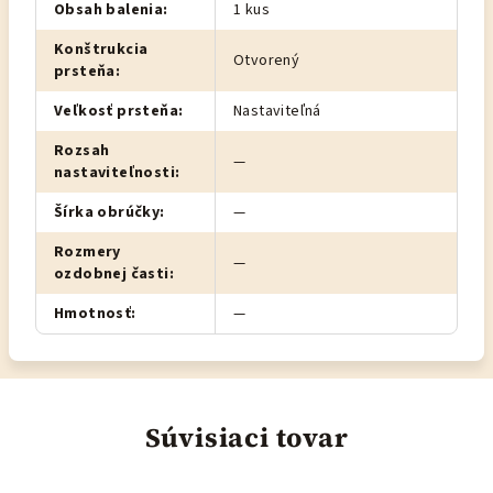
Obsah balenia
:
1 kus
Konštrukcia
Otvorený
prsteňa
:
Veľkosť prsteňa
:
Nastaviteľná
Rozsah
—
nastaviteľnosti
:
Šírka obrúčky
:
—
Rozmery
—
ozdobnej časti
:
Hmotnosť
:
—
Súvisiaci tovar