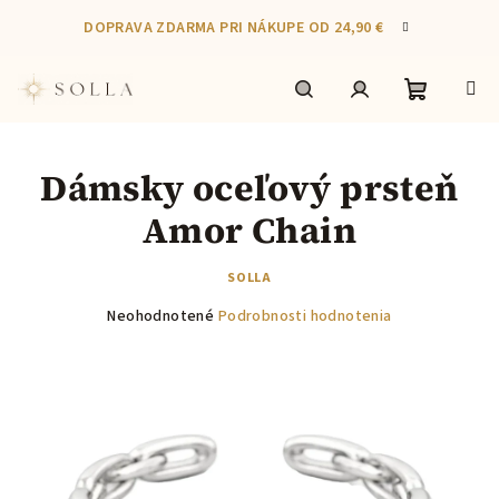
Prejsť
DOPRAVA ZDARMA PRI NÁKUPE OD 24,90 €
na
obsah
Nákupn
Hľadať
Prihlásenie
Dámsky oceľový prsteň
košík
Amor Chain
SOLLA
Priemerné
Neohodnotené
Podrobnosti hodnotenia
hodnotenie
produktu
je
0,0
z
5
hviezdičiek.