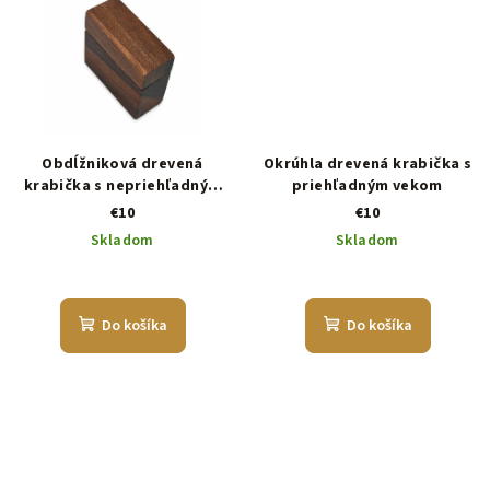
Obdĺžniková drevená
Okrúhla drevená krabička s
krabička s nepriehľadným
priehľadným vekom
vekom
€10
€10
Skladom
Skladom
Do košíka
Do košíka