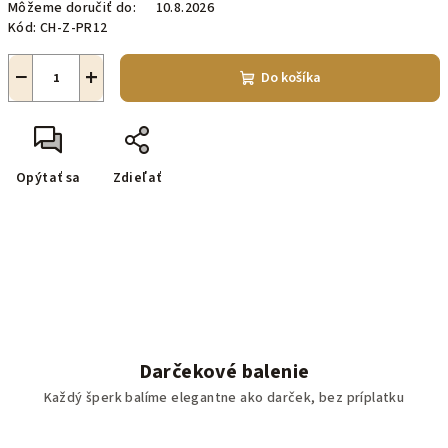
Môžeme doručiť do:
10.8.2026
Kód:
CH-Z-PR12
−
+
Do košíka
Opýtať sa
Zdieľať
Darčekové balenie
Každý šperk balíme elegantne ako darček, bez príplatku