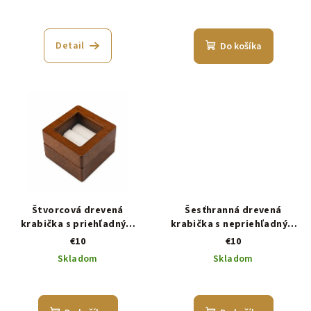
Detail
Do košíka
Štvorcová drevená
Šesťhranná drevená
krabička s priehľadným
krabička s nepriehľadným
vekom
vekom
€10
€10
Skladom
Skladom