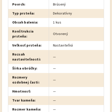
Povrch
:
Brúsený
Typ prsteňa
:
Dekoratívny
Obsah balenia
:
1 kus
Konštrukcia
Otvorený
prsteňa
:
Veľkosť prsteňa
:
Nastaviteľná
Rozsah
—
nastaviteľnosti
:
Šírka obrúčky
:
—
Rozmery
—
ozdobnej časti
:
Hmotnosť
:
—
Tvar kameňa
:
—
Rozmer kameňa
:
—