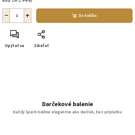
Kód:
CH-Z-PR41
−
+
Do košíka
Opýtať sa
Zdieľať
Darčekové balenie
Každý šperk balíme elegantne ako darček, bez príplatku