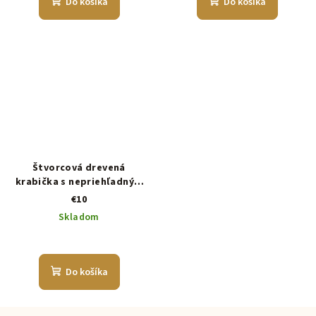
Do košíka
Do košíka
Štvorcová drevená
krabička s nepriehľadným
vekom
€10
Skladom
Do košíka
Z