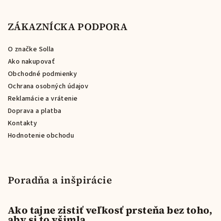
á
p
ZÁKAZNÍCKA PODPORA
ä
O značke Solla
t
Ako nakupovať
i
Obchodné podmienky
e
Ochrana osobných údajov
Reklamácie a vrátenie
Doprava a platba
Kontakty
Hodnotenie obchodu
Poradňa a inšpirácie
Ako tajne zistiť veľkosť prsteňa bez toho,
aby si to všimla