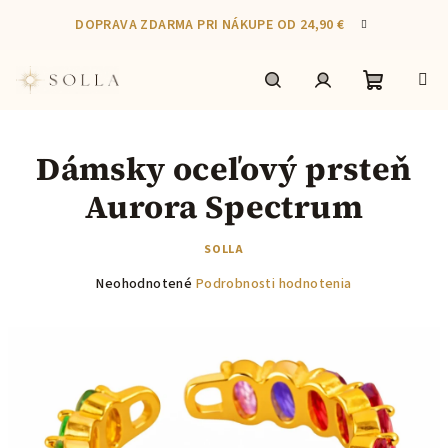
Prejsť
DOPRAVA ZDARMA PRI NÁKUPE OD 24,90 €
na
obsah
Nákupn
Hľadať
Prihlásenie
Dámsky oceľový prsteň
košík
Aurora Spectrum
SOLLA
Priemerné
Neohodnotené
Podrobnosti hodnotenia
hodnotenie
produktu
je
0,0
z
5
hviezdičiek.