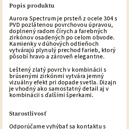
Popis produktu
Aurora Spectrum je prsteň z ocele 304 s
PVD pozlátenou povrchovou úpravou,
doplnený radom čírych a farebných
zirkónov osadených po celom obvode.
Kamienky v dúhových odtieňoch
vytvárajú plynulý prechod farieb, ktorý
pôsobí hravo a zároveň elegantne.
Leštený zlatý povrch v kombinácii s
brúsenými zirkónmi vytvára jemný
vizuálny efekt pri dopade svetla. Dizajn
je vhodný ako samostatný detail aj v
kombinácii s ďalšími šperkami.
Starostlivosť
Odporúčame vyhýbať sa kontaktu s