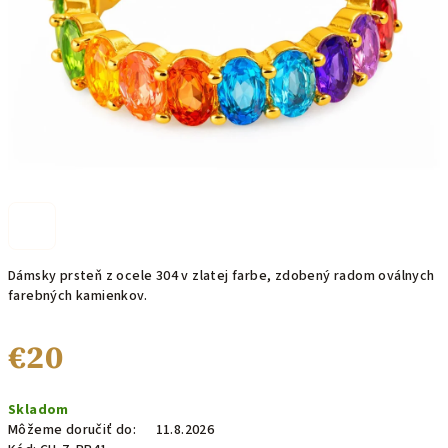
Dámsky prsteň z ocele 304 v zlatej farbe, zdobený radom oválnych
farebných kamienkov.
€20
Jednotková
Skladom
cena:
Môžeme doručiť do:
11.8.2026