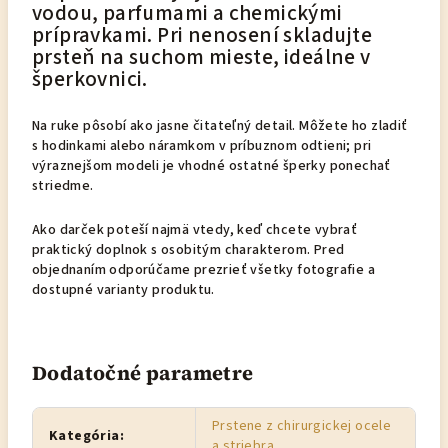
vodou, parfumami a chemickými
prípravkami. Pri nenosení skladujte
prsteň na suchom mieste, ideálne v
šperkovnici.
Na ruke pôsobí ako jasne čitateľný detail. Môžete ho zladiť
s hodinkami alebo náramkom v príbuznom odtieni; pri
výraznejšom modeli je vhodné ostatné šperky ponechať
striedme.
Ako darček poteší najmä vtedy, keď chcete vybrať
praktický doplnok s osobitým charakterom. Pred
objednaním odporúčame prezrieť všetky fotografie a
dostupné varianty produktu.
Dodatočné parametre
Prstene z chirurgickej ocele
Kategória
:
a striebra