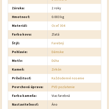
Záruka
:
2 roky
Hmotnosť
:
0.003 kg
Materiál
:
Oceľ 304
Farba kovu
:
Zlatá
Štýl
:
Farebný
Pohlavie
:
Dámske
Motív
:
Dúha
Kameň
:
Zirkón
Príležitosť
:
Každodenné nosenie
Povrchová úprava
:
PVD pozlatenie
Farba kameňa
:
Viacfarebná
Nastaviteľnosť
:
Áno