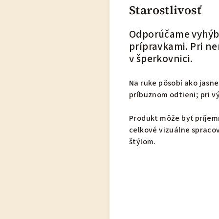
Starostlivosť
Odporúčame vyhýba
prípravkami. Pri n
v šperkovnici.
Na ruke pôsobí ako jasne
príbuznom odtieni; pri 
Produkt môže byť príjem
celkové vizuálne spracov
štýlom.