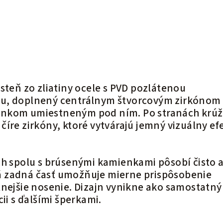
steň zo zliatiny ocele s PVD pozlátenou
u, doplnený centrálnym štvorcovým zirkónom
nkom umiestneným pod ním. Po stranách krú
íre zirkóny, ktoré vytvárajú jemný vizuálny ef
ch spolu s brúsenými kamienkami pôsobí čisto 
 zadná časť umožňuje mierne prispôsobenie
lnejšie nosenie. Dizajn vynikne ako samostatný
cii s ďalšími šperkami.