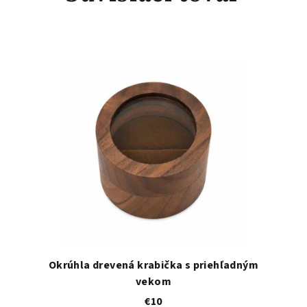
Okrúhla drevená krabička s priehľadným
vekom
€10