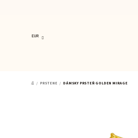
Prejsť
na
obsah
EUR
/
PRSTENE
/
DÁMSKY PRSTEŇ GOLDEN MIRAGE
DOMOV