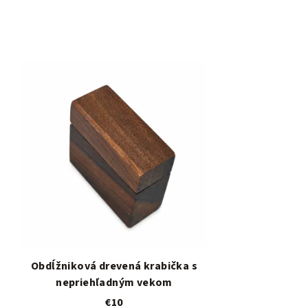
Obdĺžniková drevená krabička s
nepriehľadným vekom
€10