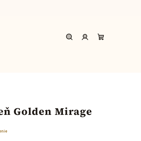
Hľadať
Prihlásenie
Nákupný
košík
eň Golden Mirage
enie