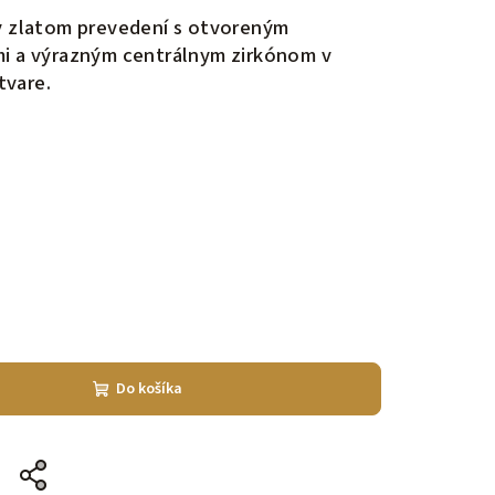
 v zlatom prevedení s otvoreným
mi a výrazným centrálnym zirkónom v
tvare.
Do košíka