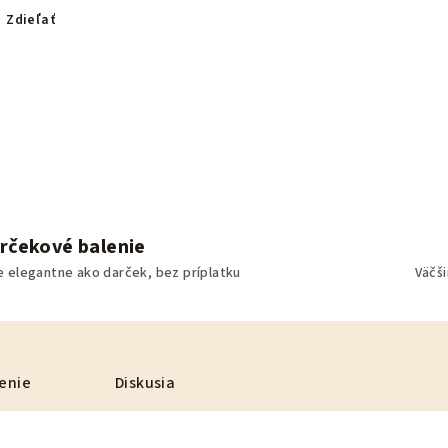
Zdieľať
rčekové balenie
e elegantne ako darček, bez príplatku
Väčš
enie
Diskusia