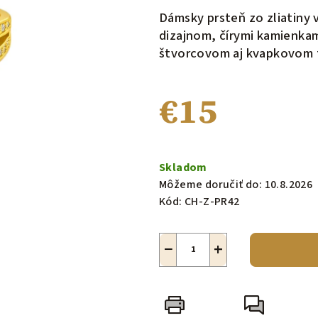
produktu
Dámsky prsteň zo zliatiny
je
dizajnom, čírymi kamienka
0,0
štvorcovom aj kvapkovom 
z
5
€15
hviezdičiek.
Jednotková
cena:
Skladom
Môžeme doručiť do:
10.8.2026
Kód:
CH-Z-PR42
−
+