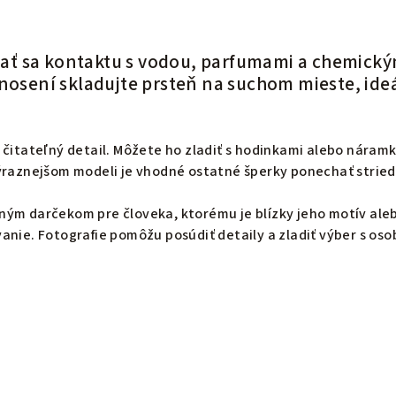
ť sa kontaktu s vodou, parfumami a chemický
enosení skladujte prsteň na suchom mieste, ide
 čitateľný detail. Môžete ho zladiť s hodinkami alebo náram
výraznejšom modeli je vhodné ostatné šperky ponechať strie
ným darčekom pre človeka, ktorému je blízky jeho motív ale
anie. Fotografie pomôžu posúdiť detaily a zladiť výber s os