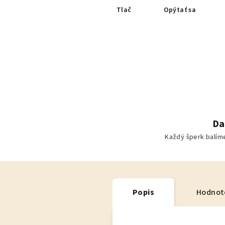
Tlač
Opýtať sa
Da
Každý šperk balím
Popis
Hodnot