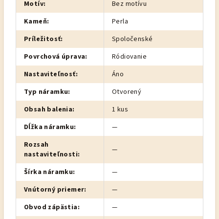
Motív
:
Bez motívu
Kameň
:
Perla
Príležitosť
:
Spoločenské
Povrchová úprava
:
Ródiovanie
Nastaviteľnosť
:
Áno
Typ náramku
:
Otvorený
Obsah balenia
:
1 kus
Dĺžka náramku
:
—
Rozsah
—
nastaviteľnosti
:
Šírka náramku
:
—
Vnútorný priemer
:
—
Obvod zápästia
:
—