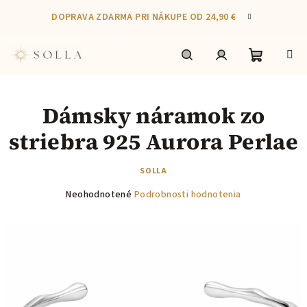
Prejsť
DOPRAVA ZDARMA PRI NÁKUPE OD 24,90 €
na
obsah
Nákupn
Hľadať
Prihlásenie
Dámsky náramok zo
košík
striebra 925 Aurora Perlae
SOLLA
Priemerné
Neohodnotené
Podrobnosti hodnotenia
hodnotenie
produktu
je
0,0
z
5
hviezdičiek.