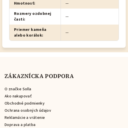
Hmotnosť
:
—
Rozmery ozdobnej
—
časti
:
Priemer kameňa
—
alebo korálok
:
Z
á
p
ZÁKAZNÍCKA PODPORA
ä
O značke Solla
t
Ako nakupovať
i
Obchodné podmienky
e
Ochrana osobných údajov
Reklamácie a vrátenie
Doprava a platba