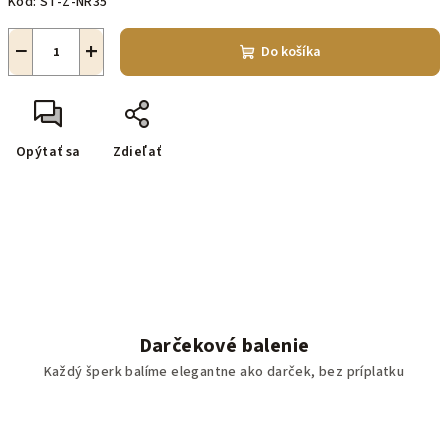
Kód:
ST-Z-NR35
−
+
Do košíka
Opýtať sa
Zdieľať
Darčekové balenie
Každý šperk balíme elegantne ako darček, bez príplatku