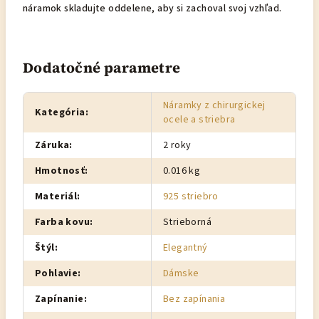
náramok skladujte oddelene, aby si zachoval svoj vzhľad.
Dodatočné parametre
Náramky z chirurgickej
Kategória
:
ocele a striebra
Záruka
:
2 roky
Hmotnosť
:
0.016 kg
Materiál
:
925 striebro
Farba kovu
:
Strieborná
Štýl
:
Elegantný
Pohlavie
:
Dámske
Zapínanie
:
Bez zapínania