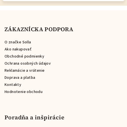
Z
á
p
ZÁKAZNÍCKA PODPORA
ä
O značke Solla
t
Ako nakupovať
i
Obchodné podmienky
e
Ochrana osobných údajov
Reklamácie a vrátenie
Doprava a platba
Kontakty
Hodnotenie obchodu
Poradňa a inšpirácie