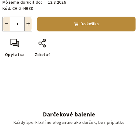
Môžeme doručiť do:
12.8.2026
Kód:
CH-Z-NR38
−
+
Do košíka
Opýtať sa
Zdieľať
Darčekové balenie
Každý šperk balíme elegantne ako darček, bez príplatku