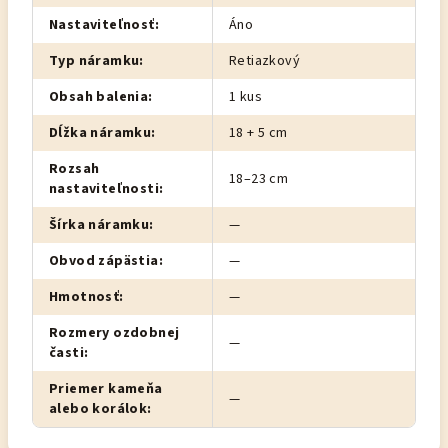
Nastaviteľnosť
:
Áno
Typ náramku
:
Retiazkový
Obsah balenia
:
1 kus
Dĺžka náramku
:
18 + 5 cm
Rozsah
18–23 cm
nastaviteľnosti
:
Šírka náramku
:
—
Obvod zápästia
:
—
Hmotnosť
:
—
Rozmery ozdobnej
—
časti
:
Priemer kameňa
—
alebo korálok
: