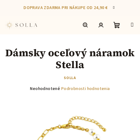
Prejsť
DOPRAVA ZDARMA PRI NÁKUPE OD 24,90 €
na
obsah
Nákupn
Hľadať
Prihlásenie
Dámsky oceľový náramok
košík
Stella
SOLLA
Priemerné
Neohodnotené
Podrobnosti hodnotenia
hodnotenie
produktu
je
0,0
z
5
hviezdičiek.