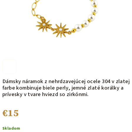
Dámsky náramok z nehrdzavejúcej ocele 304 v zlatej
farbe kombinuje biele perly, jemné zlaté korálky a
prívesky v tvare hviezd so zirkónmi.
€15
Jednotková
Skladom
cena: