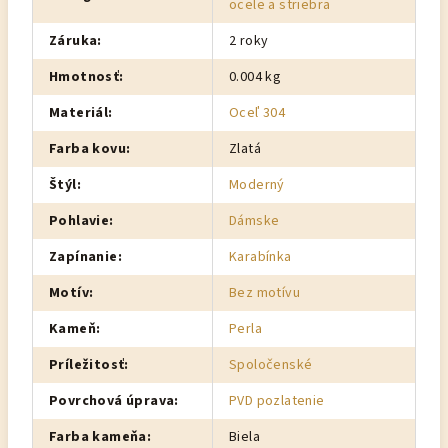
ocele a striebra
Záruka
:
2 roky
Hmotnosť
:
0.004 kg
Materiál
:
Oceľ 304
Farba kovu
:
Zlatá
Štýl
:
Moderný
Pohlavie
:
Dámske
Zapínanie
:
Karabínka
Motív
:
Bez motívu
Kameň
:
Perla
Príležitosť
:
Spoločenské
Povrchová úprava
:
PVD pozlatenie
Farba kameňa
:
Biela