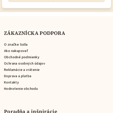
Z
á
p
ZÁKAZNÍCKA PODPORA
ä
O značke Solla
t
Ako nakupovať
i
Obchodné podmienky
e
Ochrana osobných údajov
Reklamácie a vrátenie
Doprava a platba
Kontakty
Hodnotenie obchodu
Poradňa a inšpirácie