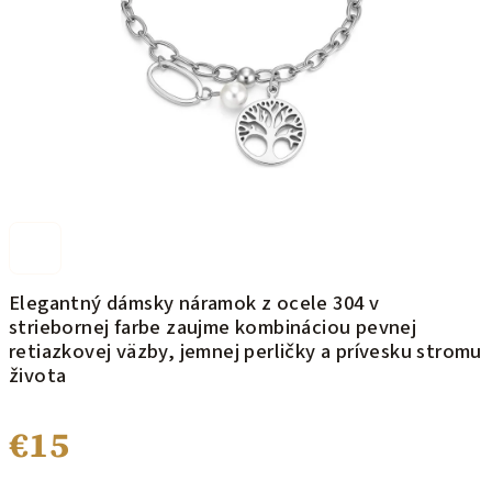
Elegantný dámsky náramok z ocele 304 v
striebornej farbe zaujme kombináciou pevnej
retiazkovej väzby, jemnej perličky a prívesku stromu
života
€15
Jednotková