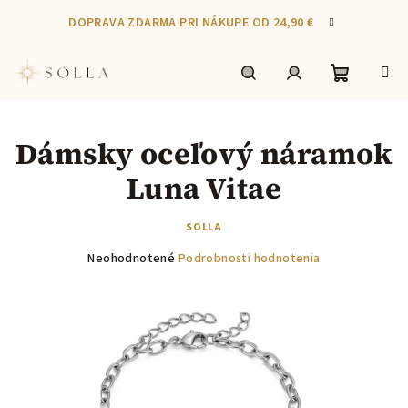
Prejsť
DOPRAVA ZDARMA PRI NÁKUPE OD 24,90 €
na
obsah
Nákupn
Hľadať
Prihlásenie
Dámsky oceľový náramok
košík
Luna Vitae
SOLLA
Priemerné
Neohodnotené
Podrobnosti hodnotenia
hodnotenie
produktu
je
0,0
z
5
hviezdičiek.