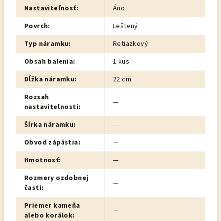
Nastaviteľnosť
:
Áno
Povrch
:
Leštený
Typ náramku
:
Retiazkový
Obsah balenia
:
1 kus
Dĺžka náramku
:
22 cm
Rozsah
—
nastaviteľnosti
:
Šírka náramku
:
—
Obvod zápästia
:
—
Hmotnosť
:
—
Rozmery ozdobnej
—
časti
:
Priemer kameňa
—
alebo korálok
: