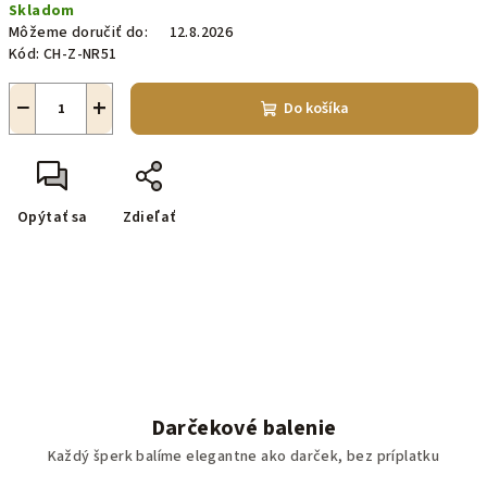
Skladom
cena:
Môžeme doručiť do:
12.8.2026
Kód:
CH-Z-NR51
−
+
Do košíka
Opýtať sa
Zdieľať
Darčekové balenie
Každý šperk balíme elegantne ako darček, bez príplatku