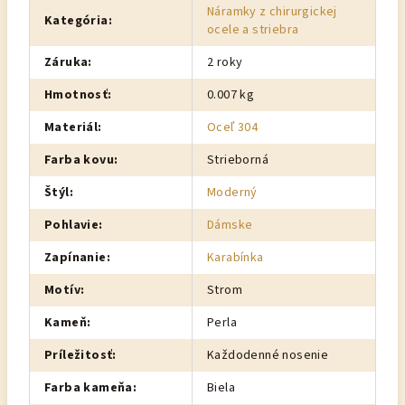
Náramky z chirurgickej
Kategória
:
ocele a striebra
Záruka
:
2 roky
Hmotnosť
:
0.007 kg
Materiál
:
Oceľ 304
Farba kovu
:
Strieborná
Štýl
:
Moderný
Pohlavie
:
Dámske
Zapínanie
:
Karabínka
Motív
:
Strom
Kameň
:
Perla
Príležitosť
:
Každodenné nosenie
Farba kameňa
:
Biela