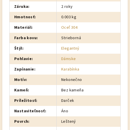
Záruka
:
2 roky
Hmotnosť
:
0.003 kg
Materiál
:
Oceľ 304
Farba kovu
:
Strieborná
Štýl
:
Elegantný
Pohlavie
:
Dámske
Zapínanie
:
Karabínka
Motív
:
Nekonečno
Kameň
:
Bez kameňa
Príležitosť
:
Darček
Nastaviteľnosť
:
Áno
Povrch
:
Leštený