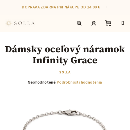
Prejsť
DOPRAVA ZDARMA PRI NÁKUPE OD 24,90 €
na
obsah
Nákupn
Hľadať
Prihlásenie
Dámsky oceľový náramok
košík
Infinity Grace
SOLLA
Priemerné
Neohodnotené
Podrobnosti hodnotenia
hodnotenie
produktu
je
0,0
z
5
hviezdičiek.