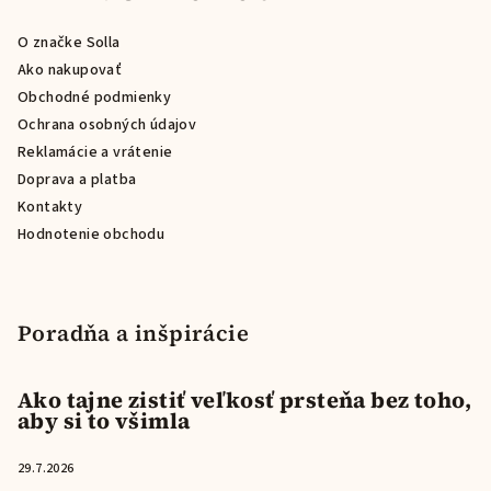
ä
O značke Solla
t
Ako nakupovať
i
Obchodné podmienky
e
Ochrana osobných údajov
Reklamácie a vrátenie
Doprava a platba
Kontakty
Hodnotenie obchodu
Poradňa a inšpirácie
Ako tajne zistiť veľkosť prsteňa bez toho,
aby si to všimla
29.7.2026