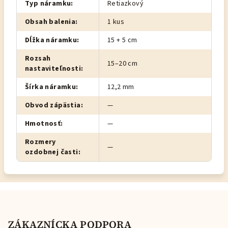
Typ náramku
:
Retiazkový
Obsah balenia
:
1 kus
Dĺžka náramku
:
15 + 5 cm
Rozsah
15–20 cm
nastaviteľnosti
:
Šírka náramku
:
12,2 mm
Obvod zápästia
:
—
Hmotnosť
:
—
Rozmery
—
ozdobnej časti
:
Z
á
p
ZÁKAZNÍCKA PODPORA