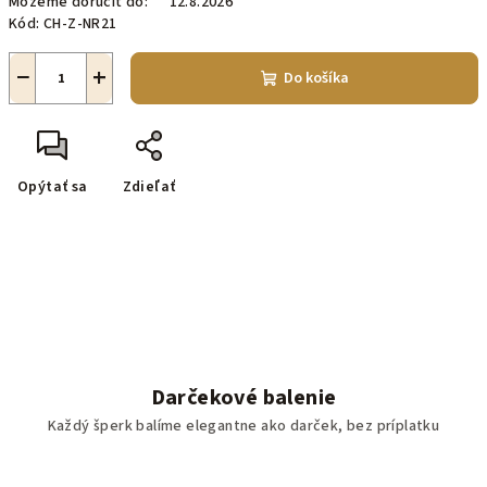
Môžeme doručiť do:
12.8.2026
Kód:
CH-Z-NR21
−
+
Do košíka
Opýtať sa
Zdieľať
Darčekové balenie
Každý šperk balíme elegantne ako darček, bez príplatku