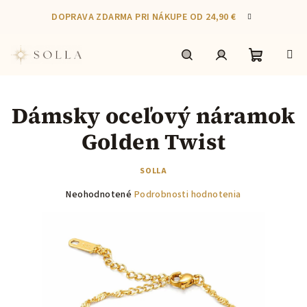
Prejsť
DOPRAVA ZDARMA PRI NÁKUPE OD 24,90 €
na
obsah
Nákupn
Hľadať
Prihlásenie
Dámsky oceľový náramok
košík
Golden Twist
SOLLA
Priemerné
Neohodnotené
Podrobnosti hodnotenia
hodnotenie
produktu
je
0,0
z
5
hviezdičiek.