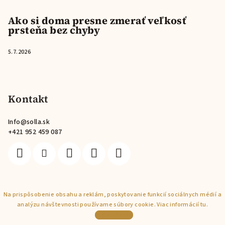
Ako si doma presne zmerať veľkosť
prsteňa bez chyby
5.7.2026
Kontakt
Info
@
solla.sk
+421 952 459 087
Na prispôsobenie obsahu a reklám, poskytovanie funkcií sociálnych médií a
Copyright 2026
Solla
. Všetky práva vyhradené.
analýzu návštevnosti používame súbory cookie. Viac informácií
tu
.
Vytvoril Shoptet
Rozumiem