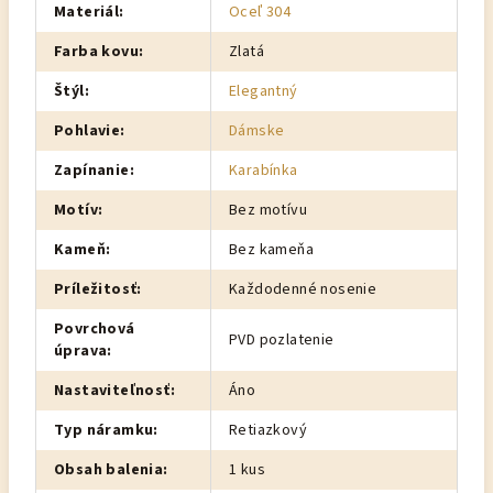
Materiál
:
Oceľ 304
Farba kovu
:
Zlatá
Štýl
:
Elegantný
Pohlavie
:
Dámske
Zapínanie
:
Karabínka
Motív
:
Bez motívu
Kameň
:
Bez kameňa
Príležitosť
:
Každodenné nosenie
Povrchová
PVD pozlatenie
úprava
:
Nastaviteľnosť
:
Áno
Typ náramku
:
Retiazkový
Obsah balenia
:
1 kus