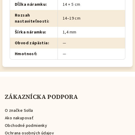
Dĺžka náramku
:
14 + 5 cm
Rozsah
14–19 cm
nastaviteľnosti
:
Šírka náramku
:
1,4 mm
Obvod zápästia
:
—
Hmotnosť
:
—
Z
á
p
ZÁKAZNÍCKA PODPORA
ä
O značke Solla
t
Ako nakupovať
i
Obchodné podmienky
e
Ochrana osobných údajov