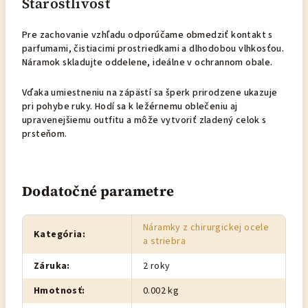
Starostlivosť
Pre zachovanie vzhľadu odporúčame obmedziť kontakt s
parfumami, čistiacimi prostriedkami a dlhodobou vlhkosťou.
Náramok skladujte oddelene, ideálne v ochrannom obale.
Vďaka umiestneniu na zápästí sa šperk prirodzene ukazuje
pri pohybe ruky. Hodí sa k ležérnemu oblečeniu aj
upravenejšiemu outfitu a môže vytvoriť zladený celok s
prsteňom.
Dodatočné parametre
Náramky z chirurgickej ocele
Kategória
:
a striebra
Záruka
:
2 roky
Hmotnosť
:
0.002 kg