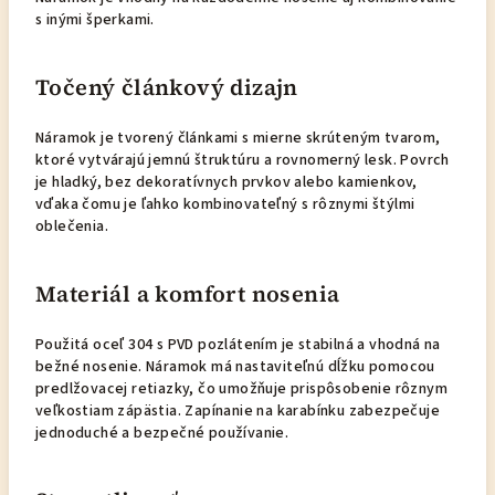
s inými šperkami.
Točený článkový dizajn
Náramok je tvorený článkami s mierne skrúteným tvarom,
ktoré vytvárajú jemnú štruktúru a rovnomerný lesk. Povrch
je hladký, bez dekoratívnych prvkov alebo kamienkov,
vďaka čomu je ľahko kombinovateľný s rôznymi štýlmi
oblečenia.
Materiál a komfort nosenia
Použitá oceľ 304 s PVD pozlátením je stabilná a vhodná na
bežné nosenie. Náramok má nastaviteľnú dĺžku pomocou
predlžovacej retiazky, čo umožňuje prispôsobenie rôznym
veľkostiam zápästia. Zapínanie na karabínku zabezpečuje
jednoduché a bezpečné používanie.