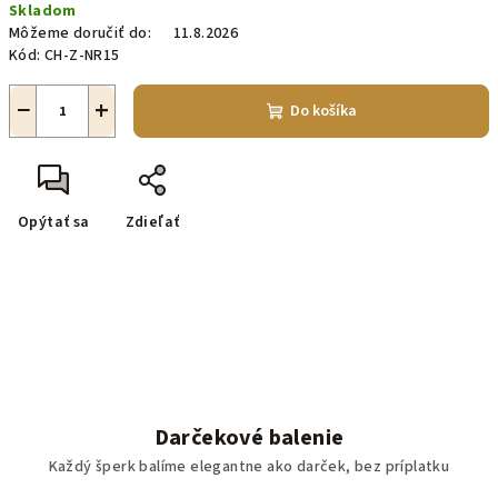
Skladom
cena:
Môžeme doručiť do:
11.8.2026
Kód:
CH-Z-NR15
−
+
Do košíka
Opýtať sa
Zdieľať
Darčekové balenie
Každý šperk balíme elegantne ako darček, bez príplatku