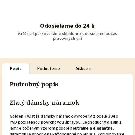
Odosielame do 24 h
Väčšinu šperkov máme skladom a odosielame počas
pracovných dní
Popis
Hodnotenie
Diskusia
Podrobný popis
Zlatý dámsky náramok
Golden Twist je dámsky náramok vyrobený z ocele 304 s
PVD pozlátenou povrchovou úpravou. Jednoduchý dizajn s
jemne točeným vzorom pôsobí neutrálne a elegantne.
Náramok je vhodný na každodenné nosenie aj kombinovanie