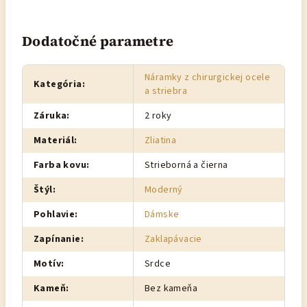
Dodatočné parametre
Náramky z chirurgickej ocele
Kategória
:
a striebra
Záruka
:
2 roky
Materiál
:
Zliatina
Farba kovu
:
Strieborná a čierna
Štýl
:
Moderný
Pohlavie
:
Dámske
Zapínanie
:
Zaklapávacie
Motív
:
Srdce
Kameň
:
Bez kameňa