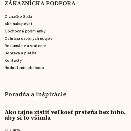
p
ZÁKAZNÍCKA PODPORA
ä
O značke Solla
t
Ako nakupovať
i
Obchodné podmienky
e
Ochrana osobných údajov
Reklamácie a vrátenie
Doprava a platba
Kontakty
Hodnotenie obchodu
Poradňa a inšpirácie
Ako tajne zistiť veľkosť prsteňa bez toho,
aby si to všimla
29.7.2026