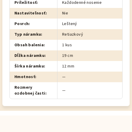
Príležitosť
:
Každodenné nosenie
Nastaviteľnosť
:
Nie
Povrch
:
Leštený
Typ náramku
:
Retiazkový
Obsah balenia
:
1 kus
Dĺžka náramku
:
19 cm
Šírka náramku
:
12 mm
Hmotnosť
:
—
Rozmery
—
ozdobnej časti
:
Z
á