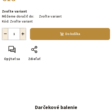
Jednotková
Zvoľte variant
cena:
Môžeme doručiť do:
Zvoľte variant
Kód:
Zvoľte variant
−
+
Do košíka
Opýtať sa
Zdieľať
Darčekové balenie