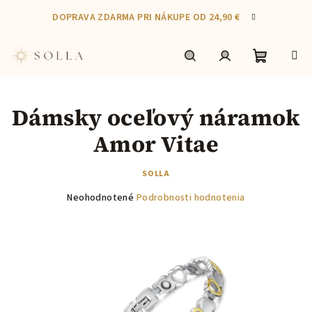
Prejsť
DOPRAVA ZDARMA PRI NÁKUPE OD 24,90 €
na
obsah
Nákupn
Hľadať
Prihlásenie
Dámsky oceľový náramok
košík
Amor Vitae
SOLLA
Priemerné
Neohodnotené
Podrobnosti hodnotenia
hodnotenie
produktu
je
0,0
z
5
hviezdičiek.