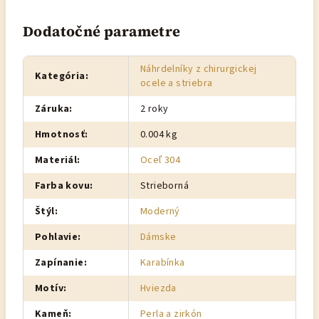
Dodatočné parametre
Náhrdelníky z chirurgickej
Kategória
:
ocele a striebra
Záruka
:
2 roky
Hmotnosť
:
0.004 kg
Materiál
:
Oceľ 304
Farba kovu
:
Strieborná
Štýl
:
Moderný
Pohlavie
:
Dámske
Zapínanie
:
Karabínka
Motív
:
Hviezda
Kameň
:
Perla a zirkón