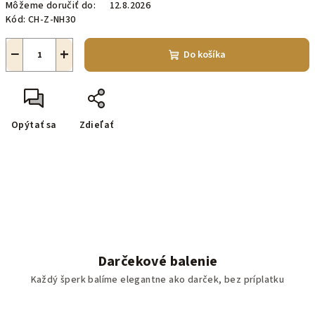
Môžeme doručiť do:
12.8.2026
Kód:
CH-Z-NH30
−
+
Do košíka
Opýtať sa
Zdieľať
Darčekové balenie
Každý šperk balíme elegantne ako darček, bez príplatku