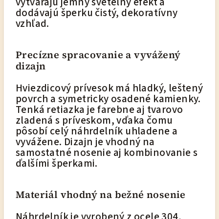
vytvárajú jemný svetelný efekt a
dodávajú šperku čistý, dekoratívny
vzhľad.
Precízne spracovanie a vyvážený
dizajn
Hviezdicový prívesok má hladký, leštený
povrch a symetricky osadené kamienky.
Tenká retiazka je farebne aj tvarovo
zladená s príveskom, vďaka čomu
pôsobí celý náhrdelník uhladene a
vyvážene. Dizajn je vhodný na
samostatné nosenie aj kombinovanie s
ďalšími šperkami.
Materiál vhodný na bežné nosenie
Náhrdelník je vyrobený z ocele 304,