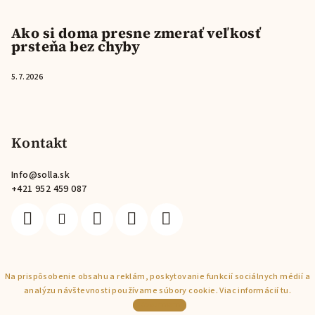
Ako si doma presne zmerať veľkosť
prsteňa bez chyby
5.7.2026
Kontakt
Info
@
solla.sk
+421 952 459 087
Na prispôsobenie obsahu a reklám, poskytovanie funkcií sociálnych médií a
Copyright 2026
Solla
. Všetky práva vyhradené.
analýzu návštevnosti používame súbory cookie. Viac informácií
tu
.
Vytvoril Shoptet
Rozumiem