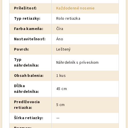
Príležitosť
:
Každodenné nosenie
Typ retiazky
:
Rolo retiazka
Farba kameňa
:
Číra
Nastaviteľnosť
:
Áno
Povrch
:
Leštený
Typ
Náhrdelník s príveskom
náhrdelníka
:
Obsah balenia
:
1 kus
Dĺžka
45 cm
náhrdelníka
:
Predlžovacia
5 cm
retiazka
:
Šírka retiazky
:
—