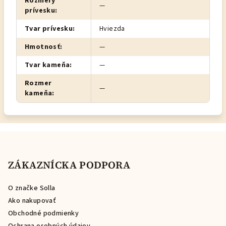
Rozmery
—
prívesku
:
Tvar prívesku
:
Hviezda
Hmotnosť
:
—
Tvar kameňa
:
—
Rozmer
—
kameňa
:
Z
á
p
ZÁKAZNÍCKA PODPORA
ä
O značke Solla
t
Ako nakupovať
i
Obchodné podmienky
e