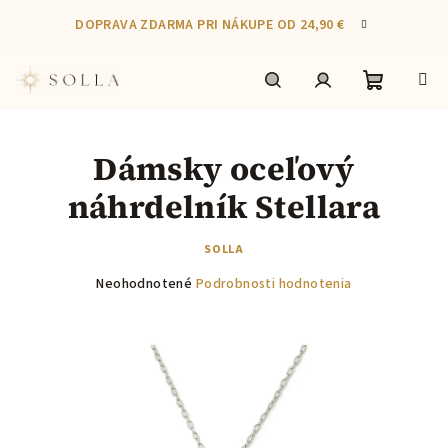
Prejsť
DOPRAVA ZDARMA PRI NÁKUPE OD 24,90 €
na
obsah
Nákupn
Hľadať
Prihlásenie
Dámsky oceľový
košík
náhrdelník Stellara
SOLLA
Priemerné
Neohodnotené
Podrobnosti hodnotenia
hodnotenie
produktu
je
0,0
z
5
hviezdičiek.