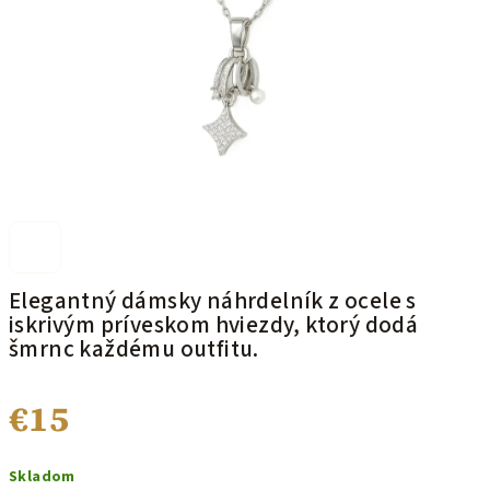
Elegantný dámsky náhrdelník z ocele s
iskrivým príveskom hviezdy, ktorý dodá
šmrnc každému outfitu.
€15
Jednotková
Skladom
cena: