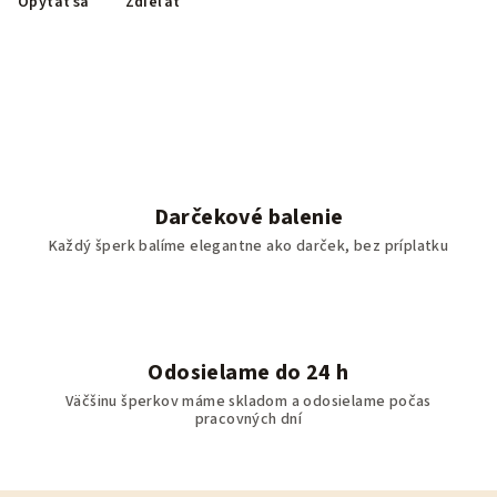
Opýtať sa
Zdieľať
Darčekové balenie
Každý šperk balíme elegantne ako darček, bez príplatku
Odosielame do 24 h
Väčšinu šperkov máme skladom a odosielame počas
pracovných dní