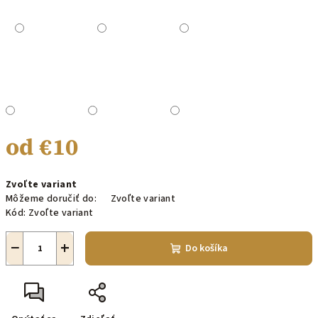
od
€10
Jednotková
Zvoľte variant
cena:
Môžeme doručiť do:
Zvoľte variant
Kód:
Zvoľte variant
−
+
Do košíka