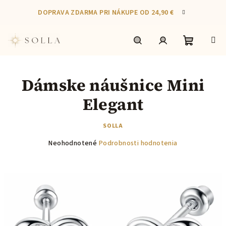
Prejsť
DOPRAVA ZDARMA PRI NÁKUPE OD 24,90 €
na
obsah
Nákupn
Hľadať
Prihlásenie
Dámske náušnice Mini
košík
Elegant
SOLLA
Priemerné
Neohodnotené
Podrobnosti hodnotenia
hodnotenie
produktu
je
0,0
z
5
hviezdičiek.