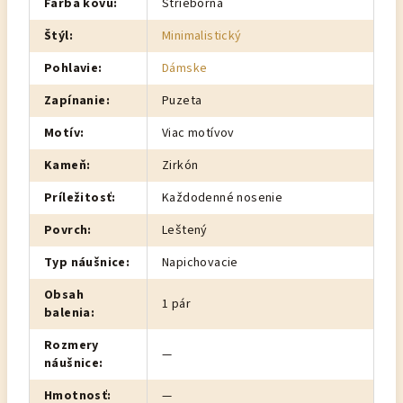
Farba kovu
:
Strieborná
Štýl
:
Minimalistický
Pohlavie
:
Dámske
Zapínanie
:
Puzeta
Motív
:
Viac motívov
Kameň
:
Zirkón
Príležitosť
:
Každodenné nosenie
Povrch
:
Leštený
Typ náušnice
:
Napichovacie
Obsah
1 pár
balenia
:
Rozmery
—
náušnice
:
Hmotnosť
:
—