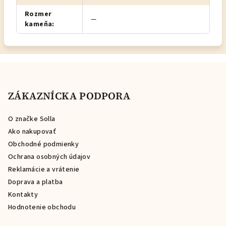
Rozmer
—
kameňa
:
Z
á
p
ZÁKAZNÍCKA PODPORA
ä
O značke Solla
t
Ako nakupovať
i
Obchodné podmienky
e
Ochrana osobných údajov
Reklamácie a vrátenie
Doprava a platba
Kontakty
Hodnotenie obchodu