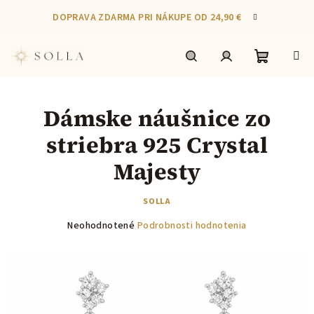
Prejsť
DOPRAVA ZDARMA PRI NÁKUPE OD 24,90 €
na
obsah
Nákupn
Hľadať
Prihlásenie
Dámske náušnice zo
košík
striebra 925 Crystal
Majesty
SOLLA
Priemerné
Neohodnotené
Podrobnosti hodnotenia
hodnotenie
produktu
je
0,0
z
5