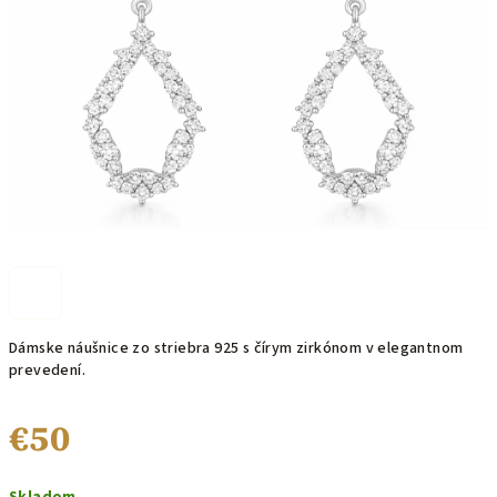
hviezdičiek.
Dámske náušnice zo striebra 925 s čírym zirkónom v elegantnom
prevedení.
€50
Jednotková