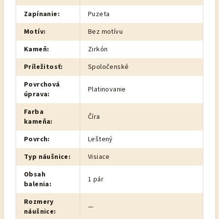
Zapínanie
:
Puzeta
Motív
:
Bez motívu
Kameň
:
Zirkón
Príležitosť
:
Spoločenské
Povrchová
Platinovanie
úprava
:
Farba
Číra
kameňa
:
Povrch
:
Leštený
Typ náušnice
:
Visiace
Obsah
1 pár
balenia
:
Rozmery
—
náušnice
: