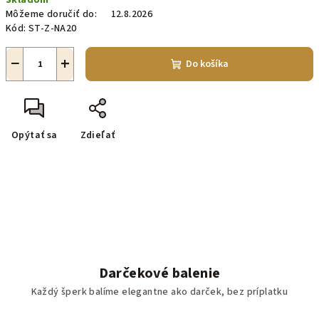
Skladom
cena:
Môžeme doručiť do:
12.8.2026
Kód:
ST-Z-NA20
−
+
Do košíka
Opýtať sa
Zdieľať
Darčekové balenie
Každý šperk balíme elegantne ako darček, bez príplatku