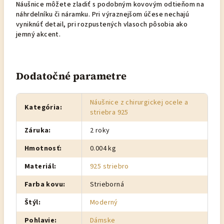
Náušnice môžete zladiť s podobným kovovým odtieňom na
náhrdelníku či náramku. Pri výraznejšom účese nechajú
vyniknúť detail, pri rozpustených vlasoch pôsobia ako
jemný akcent.
Dodatočné parametre
Náušnice z chirurgickej ocele a
Kategória
:
striebra 925
Záruka
:
2 roky
Hmotnosť
:
0.004 kg
Materiál
:
925 striebro
Farba kovu
:
Strieborná
Štýl
:
Moderný
Pohlavie
:
Dámske