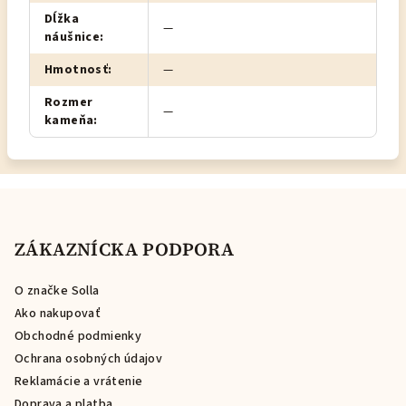
Dĺžka
—
náušnice
:
Hmotnosť
:
—
Rozmer
—
kameňa
:
Z
á
p
ZÁKAZNÍCKA PODPORA
ä
O značke Solla
t
Ako nakupovať
i
Obchodné podmienky
e
Ochrana osobných údajov
Reklamácie a vrátenie
Doprava a platba