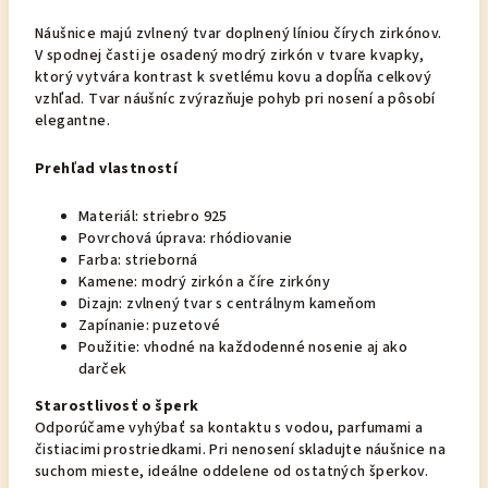
Náušnice majú zvlnený tvar doplnený líniou čírych zirkónov.
V spodnej časti je osadený modrý zirkón v tvare kvapky,
ktorý vytvára kontrast k svetlému kovu a dopĺňa celkový
vzhľad. Tvar náušníc zvýrazňuje pohyb pri nosení a pôsobí
elegantne.
Prehľad vlastností
Materiál: striebro 925
Povrchová úprava: rhódiovanie
Farba: strieborná
Kamene: modrý zirkón a číre zirkóny
Dizajn: zvlnený tvar s centrálnym kameňom
Zapínanie: puzetové
Použitie: vhodné na každodenné nosenie aj ako
darček
Starostlivosť o šperk
Odporúčame vyhýbať sa kontaktu s vodou, parfumami a
čistiacimi prostriedkami. Pri nenosení skladujte náušnice na
suchom mieste, ideálne oddelene od ostatných šperkov.