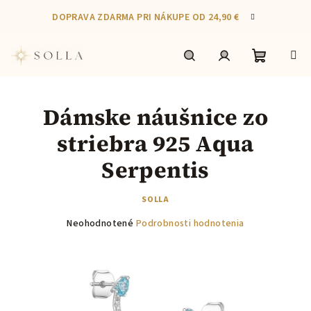
Prejsť
DOPRAVA ZDARMA PRI NÁKUPE OD 24,90 €
na
obsah
Nákupn
Hľadať
Prihlásenie
Dámske náušnice zo
košík
striebra 925 Aqua
Serpentis
SOLLA
Priemerné
Neohodnotené
Podrobnosti hodnotenia
hodnotenie
produktu
je
0,0
z
5