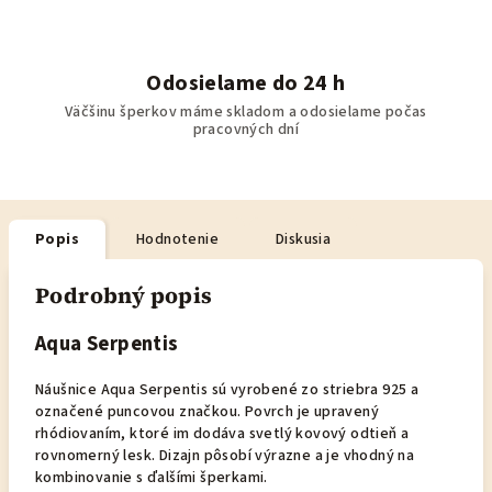
Odosielame do 24 h
Väčšinu šperkov máme skladom a odosielame počas
pracovných dní
Popis
Hodnotenie
Diskusia
Podrobný popis
Aqua Serpentis
Náušnice Aqua Serpentis sú vyrobené zo striebra 925 a
označené puncovou značkou. Povrch je upravený
rhódiovaním, ktoré im dodáva svetlý kovový odtieň a
rovnomerný lesk. Dizajn pôsobí výrazne a je vhodný na
kombinovanie s ďalšími šperkami.