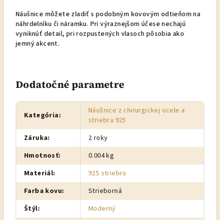
Náušnice môžete zladiť s podobným kovovým odtieňom na
náhrdelníku či náramku. Pri výraznejšom účese nechajú
vyniknúť detail, pri rozpustených vlasoch pôsobia ako
jemný akcent.
Dodatočné parametre
Náušnice z chirurgickej ocele a
Kategória
:
striebra 925
Záruka
:
2 roky
Hmotnosť
:
0.004 kg
Materiál
:
925 striebro
Farba kovu
:
Strieborná
Štýl
:
Moderný