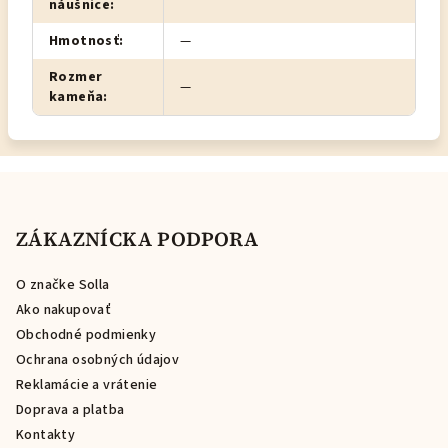
náušnice
:
Hmotnosť
:
—
Rozmer
—
kameňa
:
Z
á
p
ZÁKAZNÍCKA PODPORA
ä
O značke Solla
t
Ako nakupovať
i
Obchodné podmienky
e
Ochrana osobných údajov
Reklamácie a vrátenie
Doprava a platba
Kontakty