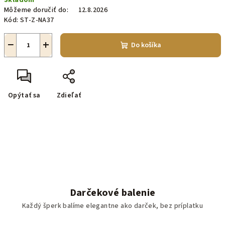
Skladom
cena:
Môžeme doručiť do:
12.8.2026
Kód:
ST-Z-NA37
−
+
Do košíka
Opýtať sa
Zdieľať
Darčekové balenie
Každý šperk balíme elegantne ako darček, bez príplatku