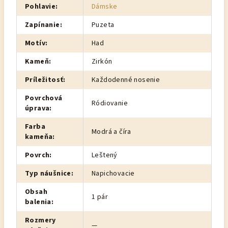
Pohlavie
:
Dámske
Zapínanie
:
Puzeta
Motív
:
Had
Kameň
:
Zirkón
Príležitosť
:
Každodenné nosenie
Povrchová
Ródiovanie
úprava
:
Farba
Modrá a číra
kameňa
:
Povrch
:
Leštený
Typ náušnice
:
Napichovacie
Obsah
1 pár
balenia
:
Rozmery
—