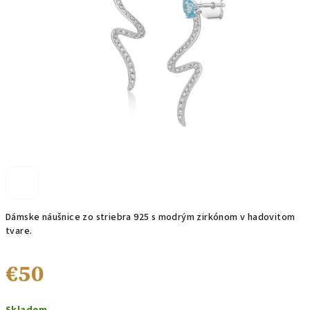
hviezdičiek.
Dámske náušnice zo striebra 925 s modrým zirkónom v hadovitom
tvare.
€50
Jednotková