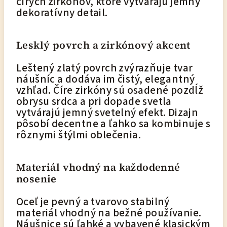
čírych zirkónov, ktoré vytvárajú jemný
dekoratívny detail.
Lesklý povrch a zirkónový akcent
Leštený zlatý povrch zvýrazňuje tvar
náušníc a dodáva im čistý, elegantný
vzhľad. Číre zirkóny sú osadené pozdĺž
obrysu srdca a pri dopade svetla
vytvárajú jemný svetelný efekt. Dizajn
pôsobí decentne a ľahko sa kombinuje s
rôznymi štýlmi oblečenia.
Materiál vhodný na každodenné
nosenie
Oceľ je pevný a tvarovo stabilný
materiál vhodný na bežné používanie.
Náušnice sú ľahké a vybavené klasickým