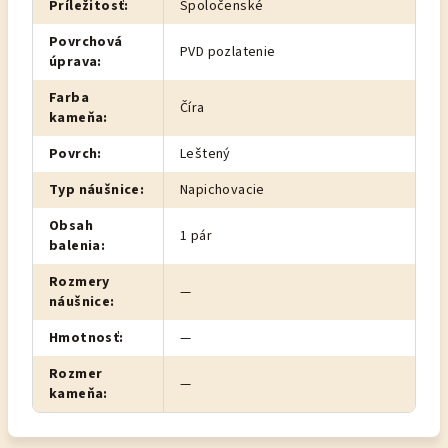
Príležitosť
:
Spoločenské
Povrchová
PVD pozlatenie
úprava
:
Farba
Číra
kameňa
:
Povrch
:
Leštený
Typ náušnice
:
Napichovacie
Obsah
1 pár
balenia
:
Rozmery
—
náušnice
:
Hmotnosť
:
—
Rozmer
—
kameňa
: