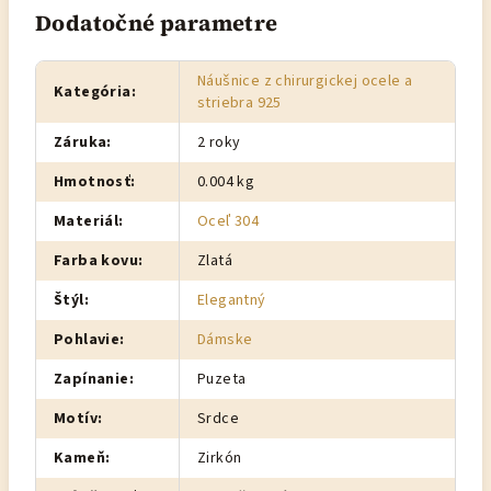
Dodatočné parametre
Náušnice z chirurgickej ocele a
Kategória
:
striebra 925
Záruka
:
2 roky
Hmotnosť
:
0.004 kg
Materiál
:
Oceľ 304
Farba kovu
:
Zlatá
Štýl
:
Elegantný
Pohlavie
:
Dámske
Zapínanie
:
Puzeta
Motív
:
Srdce
Kameň
:
Zirkón