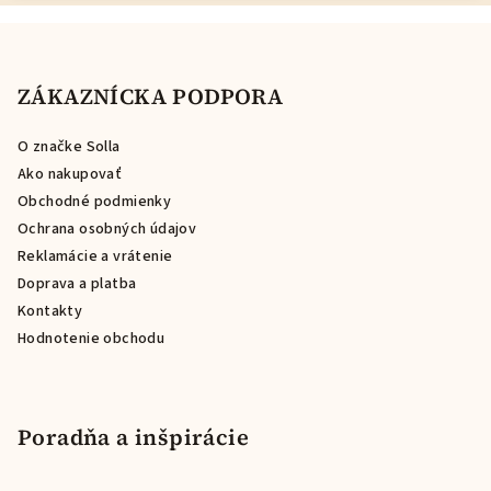
Z
á
p
ZÁKAZNÍCKA PODPORA
ä
O značke Solla
t
Ako nakupovať
i
Obchodné podmienky
e
Ochrana osobných údajov
Reklamácie a vrátenie
Doprava a platba
Kontakty
Hodnotenie obchodu
Poradňa a inšpirácie