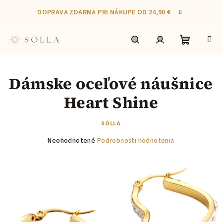
Prejsť
DOPRAVA ZDARMA PRI NÁKUPE OD 24,90 €
na
obsah
Nákupn
Hľadať
Prihlásenie
Dámske oceľové náušnice
košík
Heart Shine
SOLLA
Priemerné
Neohodnotené
Podrobnosti hodnotenia
hodnotenie
produktu
je
0,0
z
5
hviezdičiek.