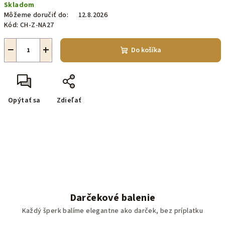
Skladom
cena:
Môžeme doručiť do:
12.8.2026
Kód:
CH-Z-NA27
−
+
Do košíka
Opýtať sa
Zdieľať
Darčekové balenie
Každý šperk balíme elegantne ako darček, bez príplatku