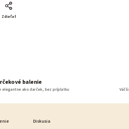
Zdieľať
rčekové balenie
e elegantne ako darček, bez príplatku
Väčš
enie
Diskusia