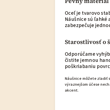
Pevný materiál
Oceľ je tvarovo st
Náušnice sú ľahké 
zabezpečuje jednod
Starostlivosť o 
Odporúčame vyhýba
čistite jemnou hand
poškriabaniu povrc
Náušnice môžete zladiť 
výraznejšom účese necha
akcent.