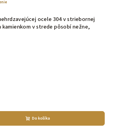
enie
ehrdzavejúcej ocele 304 v striebornej
ym kamienkom v strede pôsobí nežne,
Do košíka