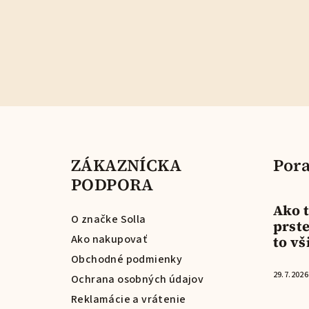
Z
á
ZÁKAZNÍCKA
Pora
p
PODPORA
ä
Ako t
t
O značke Solla
prste
Ako nakupovať
to vš
i
Obchodné podmienky
e
29.7.2026
Ochrana osobných údajov
Reklamácie a vrátenie