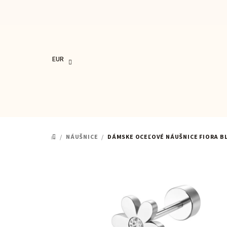
Prejsť
na
obsah
EUR
/
NÁUŠNICE
/
DÁMSKE OCEĽOVÉ NÁUŠNICE FIORA 
DOMOV