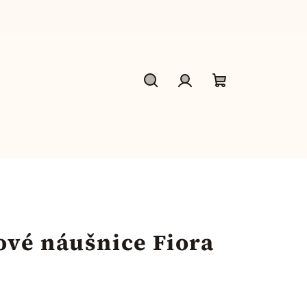
Hľadať
Prihlásenie
Nákupný
košík
vé náušnice Fiora