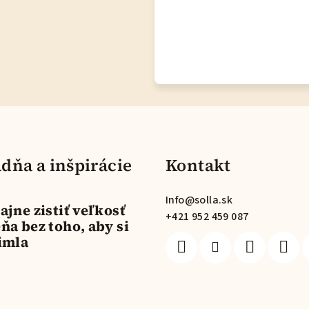
dňa a inšpirácie
Kontakt
Info
@
solla.sk
ajne zistiť veľkosť
+421 952 459 087
ňa bez toho, aby si
imla