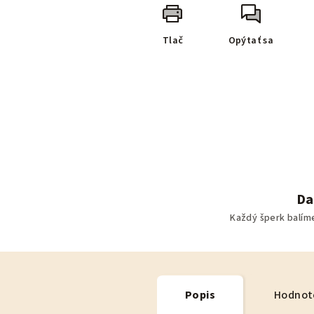
Tlač
Opýtať sa
Da
Každý šperk balím
Popis
Hodnot