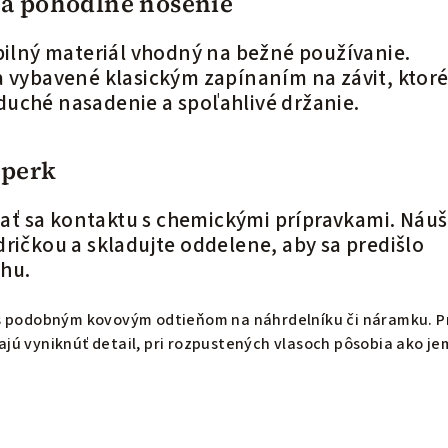
 a pohodlné nosenie
abilný materiál vhodný na bežné používanie.
a vybavené klasickým zapínaním na závit, ktor
uché nasadenie a spoľahlivé držanie.
šperk
ť sa kontaktu s chemickými prípravkami. Náuš
ričkou a skladujte oddelene, aby sa predišlo
hu.
s podobným kovovým odtieňom na náhrdelníku či náramku. P
jú vyniknúť detail, pri rozpustených vlasoch pôsobia ako j