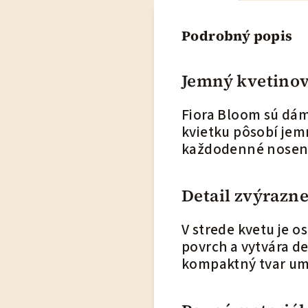
Podrobný popis
Jemný kvetinov
Fiora Bloom sú dám
kvietku pôsobí jem
každodenné nosenie 
Detail zvýrazn
V strede kvetu je o
povrch a vytvára d
kompaktný tvar um