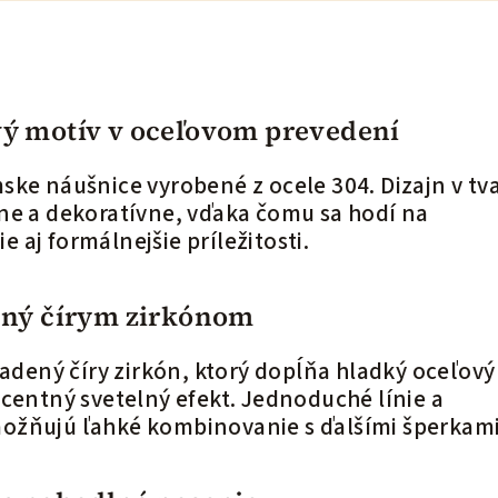
ý motív v oceľovom prevedení
ske náušnice vyrobené z ocele 304. Dizajn v tv
ne a dekoratívne, vďaka čomu sa hodí na
aj formálnejšie príležitosti.
ený čírym zirkónom
sadený číry zirkón, ktorý dopĺňa hladký oceľový
ecentný svetelný efekt. Jednoduché línie a
ožňujú ľahké kombinovanie s ďalšími šperkami