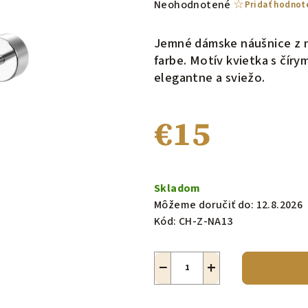
Priemerné
Neohodnotené
Pridať hodnot
hodnotenie
produktu
Jemné dámske náušnice z n
je
farbe. Motív kvietka s čír
0,0
elegantne a sviežo.
z
5
€15
hviezdičiek.
Jednotková
cena:
Skladom
Môžeme doručiť do:
12.8.2026
Kód:
CH-Z-NA13
−
+