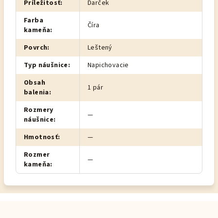
Príležitosť
:
Darček
Farba
Číra
kameňa
:
Povrch
:
Leštený
Typ náušnice
:
Napichovacie
Obsah
1 pár
balenia
:
Rozmery
—
náušnice
:
Hmotnosť
:
—
Rozmer
—
kameňa
:
Z