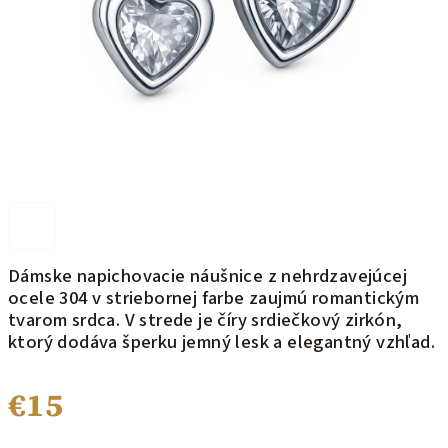
Dámske napichovacie náušnice z nehrdzavejúcej
ocele 304 v striebornej farbe zaujmú romantickým
tvarom srdca. V strede je číry srdiečkový zirkón,
ktorý dodáva šperku jemný lesk a elegantný vzhľad.
€15
Jednotková