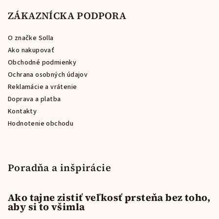
á
p
ZÁKAZNÍCKA PODPORA
ä
O značke Solla
t
Ako nakupovať
i
Obchodné podmienky
e
Ochrana osobných údajov
Reklamácie a vrátenie
Doprava a platba
Kontakty
Hodnotenie obchodu
Poradňa a inšpirácie
Ako tajne zistiť veľkosť prsteňa bez toho,
aby si to všimla