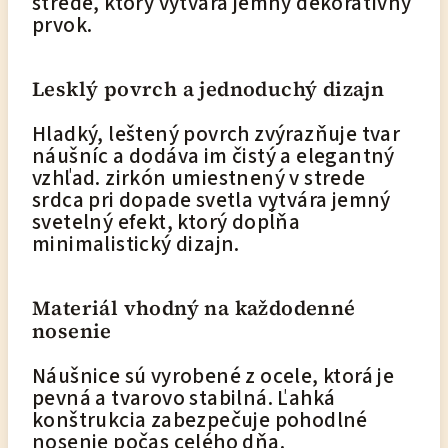
strede, ktorý vytvára jemný dekoratívny
prvok.
Lesklý povrch a jednoduchý dizajn
Hladký, leštený povrch zvýrazňuje tvar
náušníc a dodáva im čistý a elegantný
vzhľad. zirkón umiestnený v strede
srdca pri dopade svetla vytvára jemný
svetelný efekt, ktorý dopĺňa
minimalistický dizajn.
Materiál vhodný na každodenné
nosenie
Náušnice sú vyrobené z ocele, ktorá je
pevná a tvarovo stabilná. Ľahká
konštrukcia zabezpečuje pohodlné
nosenie počas celého dňa.