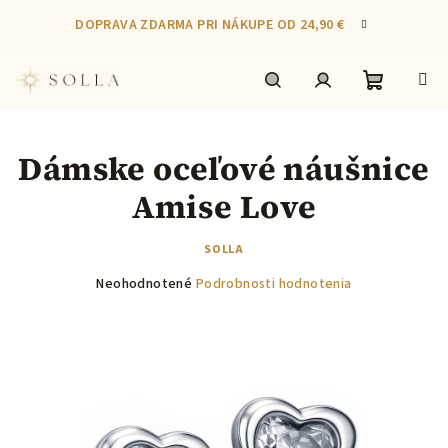
Prejsť
DOPRAVA ZDARMA PRI NÁKUPE OD 24,90 €
na
obsah
Nákupn
Hľadať
Prihlásenie
Dámske oceľové náušnice
košík
Amise Love
SOLLA
Priemerné
Neohodnotené
Podrobnosti hodnotenia
hodnotenie
produktu
je
0,0
z
5
hviezdičiek.