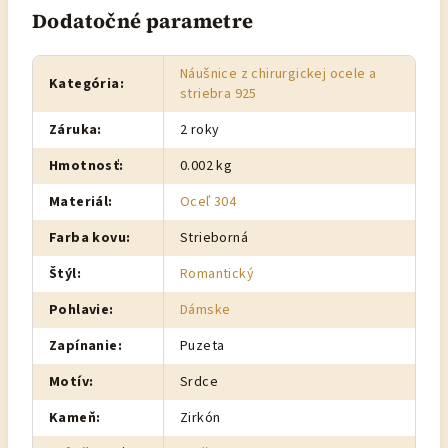
Dodatočné parametre
Náušnice z chirurgickej ocele a
Kategória
:
striebra 925
Záruka
:
2 roky
Hmotnosť
:
0.002 kg
Materiál
:
Oceľ 304
Farba kovu
:
Strieborná
Štýl
:
Romantický
Pohlavie
:
Dámske
Zapínanie
:
Puzeta
Motív
:
Srdce
Kameň
:
Zirkón