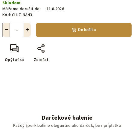
Skladom
cena:
Môžeme doručiť do:
11.8.2026
Kód:
CH-Z-NA43
−
+
Do košíka
Opýtať sa
Zdieľať
Darčekové balenie
Každý šperk balíme elegantne ako darček, bez príplatku