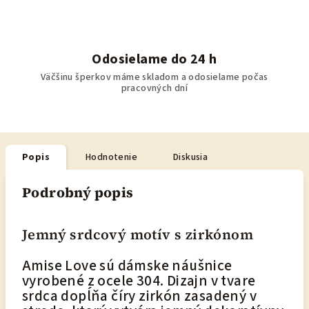
Odosielame do 24 h
Väčšinu šperkov máme skladom a odosielame počas
pracovných dní
Popis
Hodnotenie
Diskusia
Podrobný popis
Jemný srdcový motív s zirkónom
Amise Love sú dámske náušnice
vyrobené z ocele 304. Dizajn v tvare
srdca dopĺňa číry zirkón zasadený v